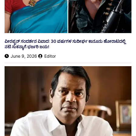
ವೀರಪ್ಪನ್ ಸಂದರ್ಶನ ವಿವಾದ: 30 ವರ್ಷಗಳ ಸುದೀರ್ಘ ಕಾನೂನು ಹೋರಾಟದಲ್ಲಿ
ನಟಿ ಸುಕನ್ಯಾಗೆ ಭರ್ಜರಿ ಜಯ!
June 9, 2026
Editor