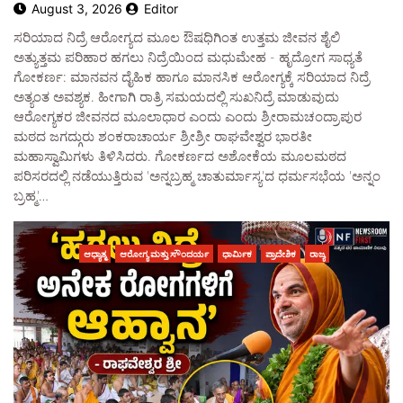
August 3, 2026
Editor
ಸರಿಯಾದ ನಿದ್ರೆ ಆರೋಗ್ಯದ ಮೂಲ ಔಷಧಿಗಿಂತ ಉತ್ತಮ ಜೀವನ ಶೈಲಿ
ಅತ್ಯುತ್ತಮ ಪರಿಹಾರ ಹಗಲು ನಿದ್ರೆಯಿಂದ ಮಧುಮೇಹ - ಹೃದ್ರೋಗ ಸಾಧ್ಯತೆ
ಗೋಕರ್ಣ: ಮಾನವನ ದೈಹಿಕ ಹಾಗೂ ಮಾನಸಿಕ ಆರೋಗ್ಯಕ್ಕೆ ಸರಿಯಾದ ನಿದ್ರೆ
ಅತ್ಯಂತ ಅವಶ್ಯಕ. ಹೀಗಾಗಿ ರಾತ್ರಿ ಸಮಯದಲ್ಲಿ ಸುಖನಿದ್ರೆ ಮಾಡುವುದು
ಆರೋಗ್ಯಕರ ಜೀವನದ ಮೂಲಾಧಾರ ಎಂದು ಎಂದು ಶ್ರೀರಾಮಚಂದ್ರಾಪುರ
ಮಠದ ಜಗದ್ಗುರು ಶಂಕರಾಚಾರ್ಯ ಶ್ರೀಶ್ರೀ ರಾಘವೇಶ್ವರ ಭಾರತೀ
ಮಹಾಸ್ವಾಮಿಗಳು ತಿಳಿಸಿದರು. ಗೋಕರ್ಣದ ಅಶೋಕೆಯ ಮೂಲಮಠದ
ಪರಿಸರದಲ್ಲಿ ನಡೆಯುತ್ತಿರುವ 'ಅನ್ನಬ್ರಹ್ಮ ಚಾತುರ್ಮಾಸ್ಯ'ದ ಧರ್ಮಸಭೆಯ 'ಅನ್ನಂ
ಬ್ರಹ್ಮ'…
ಆಧ್ಯಾತ್ಮ
ಆರೋಗ್ಯ ಮತ್ತು ಸೌಂದರ್ಯ
ಧಾರ್ಮಿಕ
ಪ್ರಾದೇಶಿಕ
ರಾಜ್ಯ