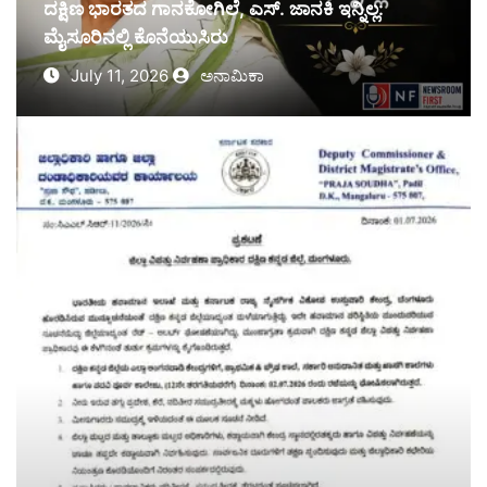
ದಕ್ಷಿಣ ಭಾರತದ ಗಾನಕೋಗಿಲೆ, ಎಸ್. ಜಾನಕಿ ಇನ್ನಿಲ್ಲ:
ಮೈಸೂರಿನಲ್ಲಿ ಕೊನೆಯುಸಿರು
July 11, 2026
ಅನಾಮಿಕಾ