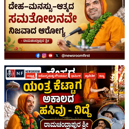
ಆಧ್ಯಾತ್ಮ
ಆರೋಗ್ಯ ಮತ್ತು ಸೌಂದರ್ಯ
ಧಾರ್ಮಿಕ
ಪ್ರಾದೇಶಿಕ
ರಾಜ್ಯ