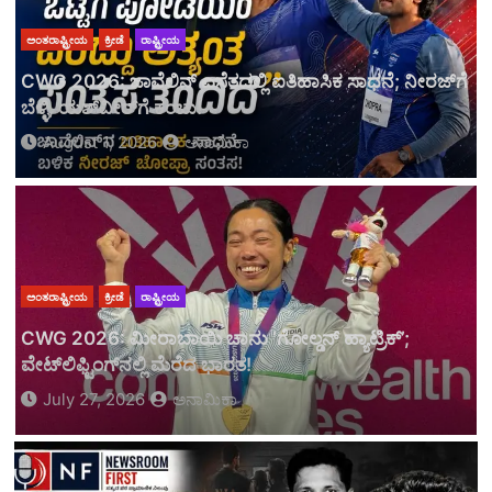
ಅಂತರಾಷ್ಟ್ರೀಯ
ಕ್ರೀಡೆ
ರಾಷ್ಟ್ರೀಯ
ಅಂತರಾಷ್ಟ್ರೀಯ
ಅಪರಾಧ
ಪ್ರಾದೇಶಿಕ
ರಾಜ್ಯ
ರಾಷ್ಟ್ರೀಯ
​CWG 2026: ಮೀರಾಬಾಯಿ ಚಾನು ‘ಗೋಲ್ಡನ್ ಹ್ಯಾಟ್ರಿಕ್’;
ವೇಟ್‌ಲಿಫ್ಟಿಂಗ್‌ನಲ್ಲಿ ಮೆರೆದ ಭಾರತ!
ಆಧ್ಯಾತ್ಮ
ಆರೋಗ್ಯ ಮತ್ತು ಸೌಂದರ್ಯ
ಧಾರ್ಮಿಕ
ಪ್ರಾದೇಶಿಕ
ರಾಜ್ಯ
July 27, 2026
ಅನಾಮಿಕಾ
ದೇಹ–ಮನಸ್ಸು–ಆತ್ಮದ ಸಮತೋಲನವೇ ನಿಜವಾದ ಆರೋಗ್ಯ –
ರಾಮಚಂದ್ರಾಪುರ ಶ್ರೀ
August 5, 2026
Editor
ಪ್ರವೀಣ್ ನೆಟ್ಟಾರು ಕೊಲೆ ಪ್ರಕರಣ: ಕೇರಳದ ಕೊಚ್ಚಿಯಲ್ಲಿ ಮತ್ತೊಬ್ಬ
ಪ್ರಮುಖ ಆರೋಪಿ ಎನ್.ಐ.ಎ ವಶಕ್ಕೆ
ಆಧ್ಯಾತ್ಮ
ಆರೋಗ್ಯ ಮತ್ತು ಸೌಂದರ್ಯ
ಧಾರ್ಮಿಕ
ಪ್ರಾದೇಶಿಕ
ರಾಜ್ಯ
August 6, 2026
Editor
ದೇಹದ ಯಂತ್ರ ಕೆಟ್ಟಾಗ ಅಕಾಲದ ಹಸಿವು – ನಿದ್ದೆ –
ರಾಮಚಂದ್ರಾಪುರ ಶ್ರೀ
August 4, 2026
Editor