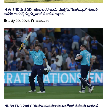
IN Vs END 3rd ODI: ಟೀಕಾಕಾರರ ಬಾಯಿ ಮುಚ್ಚಿಸಿದ ‘ಹಿಟ್‌ಮ್ಯಾನ್’ ಸೆಂಚುರಿ;
ಆದರೂ ಭಾರತಕ್ಕೆ ತಪ್ಪಲಿಲ್ಲ ಸರಣಿ ಸೋಲಿನ ಆಘಾತ!
July 20, 2026
ಅನಾಮಿಕಾ
​IND Vs ENG 2nd ODI: ಮಧ್ಯಮ ಕ್ರಮಾಂಕದ ಬ್ಯಾಟಿಂಗ್ ವೈಫಲ್ಯವೇ ಭಾರತದ