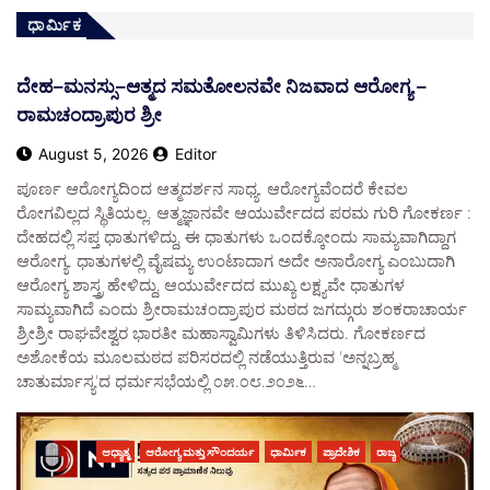
ಧಾರ್ಮಿಕ
ದೇಹ–ಮನಸ್ಸು–ಆತ್ಮದ ಸಮತೋಲನವೇ ನಿಜವಾದ ಆರೋಗ್ಯ –
ರಾಮಚಂದ್ರಾಪುರ ಶ್ರೀ
August 5, 2026
Editor
ಪೂರ್ಣ ಆರೋಗ್ಯದಿಂದ ಆತ್ಮದರ್ಶನ ಸಾಧ್ಯ. ಆರೋಗ್ಯವೆಂದರೆ ಕೇವಲ
ರೋಗವಿಲ್ಲದ ಸ್ಥಿತಿಯಲ್ಲ. ಆತ್ಮಜ್ಞಾನವೇ ಆಯುರ್ವೇದದ ಪರಮ ಗುರಿ ಗೋಕರ್ಣ :
ದೇಹದಲ್ಲಿ ಸಪ್ತ ಧಾತುಗಳಿದ್ದು, ಈ ಧಾತುಗಳು ಒಂದಕ್ಕೋಂದು ಸಾಮ್ಯವಾಗಿದ್ದಾಗ
ಆರೋಗ್ಯ. ಧಾತುಗಳಲ್ಲಿ ವೈಷಮ್ಯ ಉಂಟಾದಾಗ ಅದೇ ಅನಾರೋಗ್ಯ ಎಂಬುದಾಗಿ
ಆರೋಗ್ಯ ಶಾಸ್ತ್ರ ಹೇಳಿದ್ದು, ಆಯುರ್ವೇದದ ಮುಖ್ಯ ಲಕ್ಷ್ಯವೇ ಧಾತುಗಳ
ಸಾಮ್ಯವಾಗಿದೆ ಎಂದು ಶ್ರೀರಾಮಚಂದ್ರಾಪುರ ಮಠದ ಜಗದ್ಗುರು ಶಂಕರಾಚಾರ್ಯ
ಶ್ರೀಶ್ರೀ ರಾಘವೇಶ್ವರ ಭಾರತೀ ಮಹಾಸ್ವಾಮಿಗಳು ತಿಳಿಸಿದರು. ಗೋಕರ್ಣದ
ಅಶೋಕೆಯ ಮೂಲಮಠದ ಪರಿಸರದಲ್ಲಿ ನಡೆಯುತ್ತಿರುವ 'ಅನ್ನಬ್ರಹ್ಮ
ಚಾತುರ್ಮಾಸ್ಯ'ದ ಧರ್ಮಸಭೆಯಲ್ಲಿ ೦೫.೦೮.೨೦೨೬…
ಆಧ್ಯಾತ್ಮ
ಆರೋಗ್ಯ ಮತ್ತು ಸೌಂದರ್ಯ
ಧಾರ್ಮಿಕ
ಪ್ರಾದೇಶಿಕ
ರಾಜ್ಯ