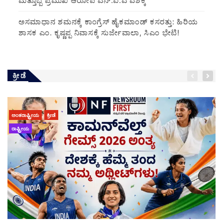
ಮತ್ತೊಬ್ಬ ಪ್ರಮುಖ ಆರೋಪಿ ಎನ್.ಐ.ಎ ವಶಕ್ಕೆ
ಅಸಮಾಧಾನ ಶಮನಕ್ಕೆ ಕಾಂಗ್ರೆಸ್ ಹೈಕಮಾಂಡ್ ಕಸರತ್ತು: ಹಿರಿಯ
ಶಾಸಕ ಎಂ. ಕೃಷ್ಣಪ್ಪ ನಿವಾಸಕ್ಕೆ ಸುರ್ಜೇವಾಲಾ, ಸಿಎಂ ಭೇಟಿ!
ಕ್ರೀಡೆ
ಅಂತರಾಷ್ಟ್ರೀಯ
ಕ್ರೀಡೆ
ರಾಷ್ಟ್ರೀಯ