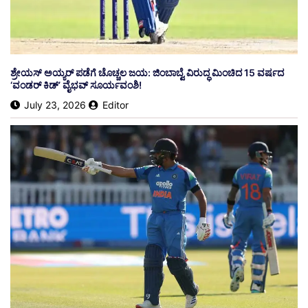
​ಶ್ರೇಯಸ್ ಅಯ್ಯರ್ ಪಡೆಗೆ ಚೊಚ್ಚಲ ಜಯ: ಜಿಂಬಾಬ್ವೆ ವಿರುದ್ಧ ಮಿಂಚಿದ 15 ವರ್ಷದ
‘ವಂಡರ್ ಕಿಡ್’ ವೈಭವ್ ಸೂರ್ಯವಂಶಿ!
July 23, 2026
Editor