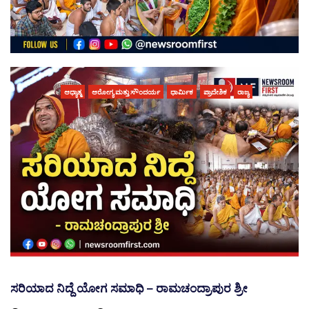
ಆಧ್ಯಾತ್ಮ
ಆರೋಗ್ಯ ಮತ್ತು ಸೌಂದರ್ಯ
ಧಾರ್ಮಿಕ
ಪ್ರಾದೇಶಿಕ
ರಾಜ್ಯ
ಸರಿಯಾದ ನಿದ್ದೆ ಯೋಗ ಸಮಾಧಿ – ರಾಮಚಂದ್ರಾಪುರ ಶ್ರೀ