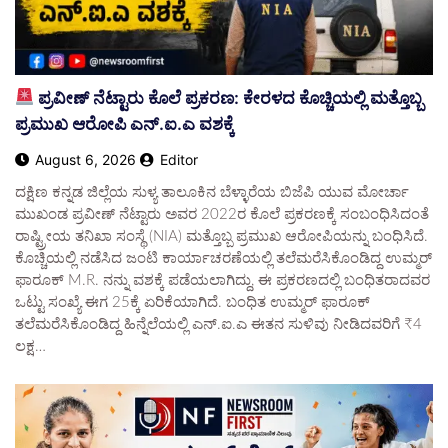
ಸರಿಯಾದ ನಿದ್ದೆ ಯೋಗ ಸಮಾಧಿ – ರಾಮಚಂದ್ರಾಪುರ ಶ್ರೀ
August 2, 2026
Editor
ಪ್ರವೀಣ್ ನೆಟ್ಟಾರು ಕೊಲೆ ಪ್ರಕರಣ: ಕೇರಳದ ಕೊಚ್ಚಿಯಲ್ಲಿ ಮತ್ತೊಬ್ಬ
ಪ್ರಮುಖ ಆರೋಪಿ ಎನ್.ಐ.ಎ ವಶಕ್ಕೆ
August 6, 2026
Editor
ದಕ್ಷಿಣ ಕನ್ನಡ ಜಿಲ್ಲೆಯ ಸುಳ್ಯ ತಾಲೂಕಿನ ಬೆಳ್ಳಾರೆಯ ಬಿಜೆಪಿ ಯುವ ಮೋರ್ಚಾ
ಮುಖಂಡ ಪ್ರವೀಣ್ ನೆಟ್ಟಾರು ಅವರ 2022ರ ಕೊಲೆ ಪ್ರಕರಣಕ್ಕೆ ಸಂಬಂಧಿಸಿದಂತೆ
ರಾಷ್ಟ್ರೀಯ ತನಿಖಾ ಸಂಸ್ಥೆ (NIA) ಮತ್ತೊಬ್ಬ ಪ್ರಮುಖ ಆರೋಪಿಯನ್ನು ಬಂಧಿಸಿದೆ.
ಕೊಚ್ಚಿಯಲ್ಲಿ ನಡೆಸಿದ ಜಂಟಿ ಕಾರ್ಯಾಚರಣೆಯಲ್ಲಿ ತಲೆಮರೆಸಿಕೊಂಡಿದ್ದ ಉಮ್ಮರ್
ಫಾರೂಕ್ M.R. ನನ್ನು ವಶಕ್ಕೆ ಪಡೆಯಲಾಗಿದ್ದು, ಈ ಪ್ರಕರಣದಲ್ಲಿ ಬಂಧಿತರಾದವರ
ಒಟ್ಟು ಸಂಖ್ಯೆ ಈಗ 25ಕ್ಕೆ ಏರಿಕೆಯಾಗಿದೆ. ​ಬಂಧಿತ ಉಮ್ಮರ್ ಫಾರೂಕ್
ತಲೆಮರೆಸಿಕೊಂಡಿದ್ದ ಹಿನ್ನೆಲೆಯಲ್ಲಿ ಎನ್.ಐ.ಎ ಈತನ ಸುಳಿವು ನೀಡಿದವರಿಗೆ ₹4
ಲಕ್ಷ…