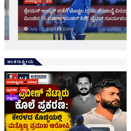
ಅಂತರಾಷ್ಟ್ರೀಯ
ಕ್ರೀಡೆ
August 4, 2026
Editor
IN Vs END 3rd ODI: ಟೀಕಾಕಾರರ ಬಾಯಿ ಮುಚ್ಚಿಸಿದ
‘ಹಿಟ್‌ಮ್ಯಾನ್’ ಸೆಂಚುರಿ; ಆದರೂ ಭಾರತಕ್ಕೆ ತಪ್ಪಲಿಲ್ಲ ಸರಣಿ
ಸೋಲಿನ ಆಘಾತ!
July 20, 2026
ಅನಾಮಿಕಾ
ಆಧ್ಯಾತ್ಮ
ಆರೋಗ್ಯ ಮತ್ತು ಸೌಂದರ್ಯ
ಧಾರ್ಮಿಕ
ಪ್ರಾದೇಶಿಕ
ರಾಜ್ಯ
ಅಂತರಾಷ್ಟ್ರೀಯ
‘ಹಗಲು ನಿದ್ರೆ ಅನೇಕ ರೋಗಗಳಿಗೆ ಆಹ್ವಾನʼ- ರಾಘವೇಶ್ವರ ಶ್ರೀ
August 3, 2026
Editor
ಅಂತರಾಷ್ಟ್ರೀಯ
ಅಪರಾಧ
ಪ್ರಾದೇಶಿಕ
ರಾಜ್ಯ
ರಾಷ್ಟ್ರೀಯ
ಆಧ್ಯಾತ್ಮ
ಆರೋಗ್ಯ ಮತ್ತು ಸೌಂದರ್ಯ
ಧಾರ್ಮಿಕ
ಪ್ರಾದೇಶಿಕ
ರಾಜ್ಯ