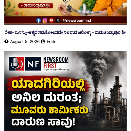
ದೇಹ–ಮನಸ್ಸು–ಆತ್ಮದ ಸಮತೋಲನವೇ ನಿಜವಾದ ಆರೋಗ್ಯ – ರಾಮಚಂದ್ರಾಪುರ ಶ್ರೀ
August 5, 2026
Editor