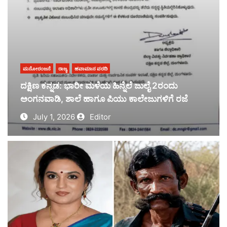
ಮನೋರಂಜನೆ
ರಾಜ್ಯ
ಹವಾಮಾನ ವರದಿ
ದಕ್ಷಿಣ ಕನ್ನಡ: ಭಾರೀ ಮಳೆಯ ಹಿನ್ನೆಲೆ ಜುಲೈ 2ರಂದು
ಅಂಗನವಾಡಿ, ಶಾಲೆ ಹಾಗೂ ಪಿಯು ಕಾಲೇಜುಗಳಿಗೆ ರಜೆ
July 1, 2026
Editor