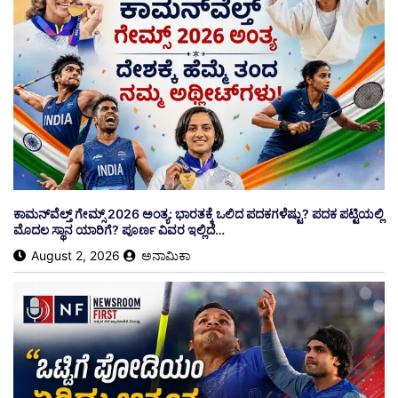
ಕಾಮನ್‌ವೆಲ್ತ್ ಗೇಮ್ಸ್ 2026 ಅಂತ್ಯ: ಭಾರತಕ್ಕೆ ಒಲಿದ ಪದಕಗಳೆಷ್ಟು? ಪದಕ ಪಟ್ಟಿಯಲ್ಲಿ
ಮೊದಲ ಸ್ಥಾನ ಯಾರಿಗೆ? ಪೂರ್ಣ ವಿವರ ಇಲ್ಲಿದೆ…
August 2, 2026
ಅನಾಮಿಕಾ