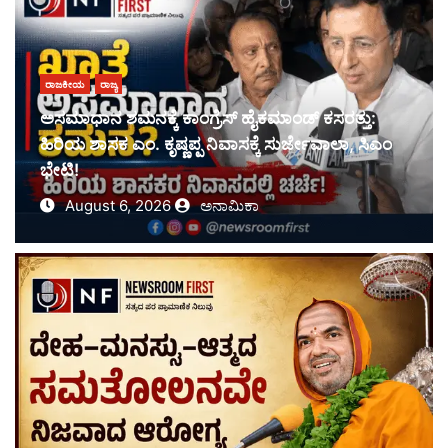
ರಾಜಕೀಯ
ರಾಜ್ಯ
ಅಸಮಾಧಾನ ಶಮನಕ್ಕೆ ಕಾಂಗ್ರೆಸ್ ಹೈಕಮಾಂಡ್ ಕಸರತ್ತು:
ಹಿರಿಯ ಶಾಸಕ ಎಂ. ಕೃಷ್ಣಪ್ಪ ನಿವಾಸಕ್ಕೆ ಸುರ್ಜೇವಾಲಾ, ಸಿಎಂ
ಭೇಟಿ!
August 6, 2026
ಅನಾಮಿಕಾ