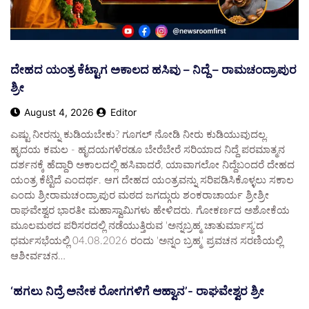
ದೇಹದ ಯಂತ್ರ ಕೆಟ್ಟಾಗ ಅಕಾಲದ ಹಸಿವು – ನಿದ್ದೆ – ರಾಮಚಂದ್ರಾಪುರ
ಶ್ರೀ
August 4, 2026
Editor
ಎಷ್ಟು ನೀರನ್ನು ಕುಡಿಯಬೇಕು? ಗೂಗಲ್ ನೋಡಿ ನೀರು ಕುಡಿಯುವುದಲ್ಲ.
ಹೃದಯ ಕಮಲ - ಹೃದಯಗಳೆರಡೂ ಬೇರೆಬೇರೆ ಸರಿಯಾದ ನಿದ್ದೆ ಪರಮಾತ್ಮನ
ದರ್ಶನಕ್ಕೆ ಹೆದ್ದಾರಿ ಅಕಾಲದಲ್ಲಿ ಹಸಿವಾದರೆ, ಯಾವಾಗಲೋ ನಿದ್ದೆಬಂದರೆ ದೇಹದ
ಯಂತ್ರ ಕೆಟ್ಟಿದೆ ಎಂದರ್ಥ. ಆಗ ದೇಹದ ಯಂತ್ರವನ್ನು ಸರಿಪಡಿಸಿಕೊಳ್ಳಲು ಸಕಾಲ
ಎಂದು ಶ್ರೀರಾಮಚಂದ್ರಾಪುರ ಮಠದ ಜಗದ್ಗುರು ಶಂಕರಾಚಾರ್ಯ ಶ್ರೀಶ್ರೀ
ರಾಘವೇಶ್ವರ ಭಾರತೀ ಮಹಾಸ್ವಾಮಿಗಳು ಹೇಳಿದರು. ಗೋಕರ್ಣದ ಅಶೋಕೆಯ
ಮೂಲಮಠದ ಪರಿಸರದಲ್ಲಿ ನಡೆಯುತ್ತಿರುವ 'ಅನ್ನಬ್ರಹ್ಮ ಚಾತುರ್ಮಾಸ್ಯ'ದ
ಧರ್ಮಸಭೆಯಲ್ಲಿ 04.08.2026 ರಂದು 'ಅನ್ನಂ ಬ್ರಹ್ಮ' ಪ್ರವಚನ ಸರಣಿಯಲ್ಲಿ
ಆಶೀರ್ವಚನ…
‘ಹಗಲು ನಿದ್ರೆ ಅನೇಕ ರೋಗಗಳಿಗೆ ಆಹ್ವಾನʼ- ರಾಘವೇಶ್ವರ ಶ್ರೀ