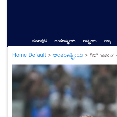
ಮುಖಪುಟ
ಅಂತರಾಷ್ಟ್ರೀಯ
ರಾಷ್ಟ್ರೀಯ
ರಾಜ್ಯ
Home Default
>
ಅಂತರಾಷ್ಟ್ರೀಯ
>
ಗಿಲ್-ಇಶಾನ್ ಸ