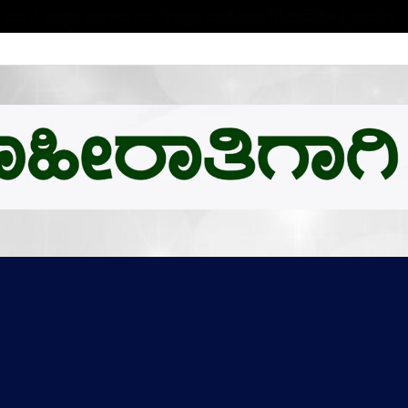
ಬಿ.ಎಂ.ಗೆ ಚಿನ್ನದ ಪದಕದ ಗರಿ: ಉನ್ನತ ಸಂಶೋಧನೆಗೆ ಅಮೆರಿಕಕ್ಕೆ ಪಯಣ