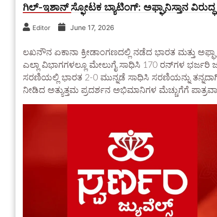
ಗಿಲ್-ಇಶಾನ್ ಸ್ಫೋಟಕ ಬ್ಯಾಟಿಂಗ್: ಅಫ್ಘಾನಿಸ್ತಾನ ವಿರುದ
June 17, 2026
Editor
ಲಖನೌನ ಏಕಾನಾ ಕ್ರೀಡಾಂಗಣದಲ್ಲಿ ನಡೆದ ಭಾರತ ಮತ್ತು ಅಫ್ಘಾ
ಎಲ್ಲಾ ವಿಭಾಗಗಳಲ್ಲೂ ಮೇಲುಗೈ ಸಾಧಿಸಿ 170 ರನ್‌ಗಳ ಭರ್ಜರ
ಸರಣಿಯಲ್ಲಿ ಭಾರತ 2-0 ಮುನ್ನಡೆ ಸಾಧಿಸಿ ಸರಣಿಯನ್ನು ತನ್ನದ
ನೀಡಿದ ಅತ್ಯುತ್ತಮ ಪ್ರದರ್ಶನ ಅಭಿಮಾನಿಗಳ ಮೆಚ್ಚುಗೆಗೆ ಪಾತ್ರವ