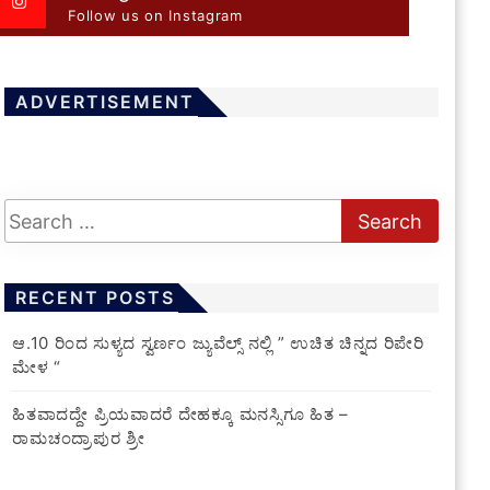
Follow us on Instagram
ADVERTISEMENT
RECENT POSTS
ಆ.10 ರಿಂದ ಸುಳ್ಯದ ಸ್ವರ್ಣಂ ಜ್ಯುವೆಲ್ಸ್ ನಲ್ಲಿ ” ಉಚಿತ ಚಿನ್ನದ ರಿಪೇರಿ
ಮೇಳ “
ಹಿತವಾದದ್ದೇ ಪ್ರಿಯವಾದರೆ ದೇಹಕ್ಕೂ ಮನಸ್ಸಿಗೂ ಹಿತ –
ರಾಮಚಂದ್ರಾಪುರ ಶ್ರೀ