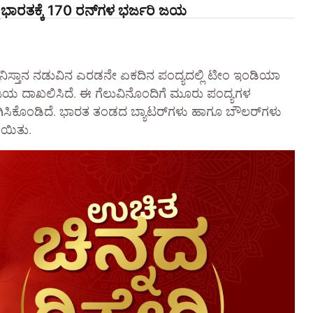
್ಧ ಭಾರತಕ್ಕೆ 170 ರನ್‌ಗಳ ಭರ್ಜರಿ ಜಯ
ನಿಸ್ತಾನ ನಡುವಿನ ಎರಡನೇ ಏಕದಿನ ಪಂದ್ಯದಲ್ಲಿ ಟೀಂ ಇಂಡಿಯಾ
ಿ ಜಯ ದಾಖಲಿಸಿದೆ. ಈ ಗೆಲುವಿನೊಂದಿಗೆ ಮೂರು ಪಂದ್ಯಗಳ
ಾಗಿಸಿಕೊಂಡಿದೆ. ಭಾರತ ತಂಡದ ಬ್ಯಾಟರ್‌ಗಳು ಹಾಗೂ ಬೌಲರ್‌ಗಳು
ಾಯಿತು.