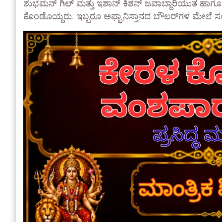
ಶುಭಮನ್ ಗಿಲ್ ಮತ್ತು ಇಶಾನ್ ಕಿಶನ್ ಜವಾಬ್ದಾರಿಯುತ ಹಾಗ
ಕೊಂಡೊಯ್ದರು. ಇಬ್ಬರೂ ಅಫ್ಘಾನಿಸ್ತಾನದ ಬೌಲರ್‌ಗಳ ಮೇಲೆ ಸಂ