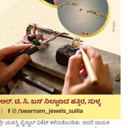
 ಯಶಸ್ವಿ ಜೈಸ್ವಾಲ್ ವಿಕೆಟ್ ಕಳೆದುಕೊಂಡಿತು. ಆದರೆ ನಾಯಕ