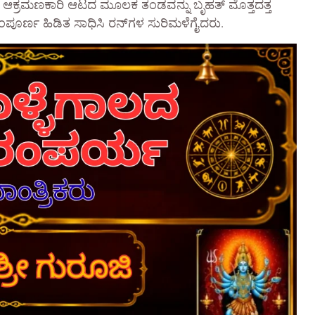
ೂ ಆಕ್ರಮಣಕಾರಿ ಆಟದ ಮೂಲಕ ತಂಡವನ್ನು ಬೃಹತ್ ಮೊತ್ತದತ್ತ
ಪೂರ್ಣ ಹಿಡಿತ ಸಾಧಿಸಿ ರನ್‌ಗಳ ಸುರಿಮಳೆಗೈದರು.