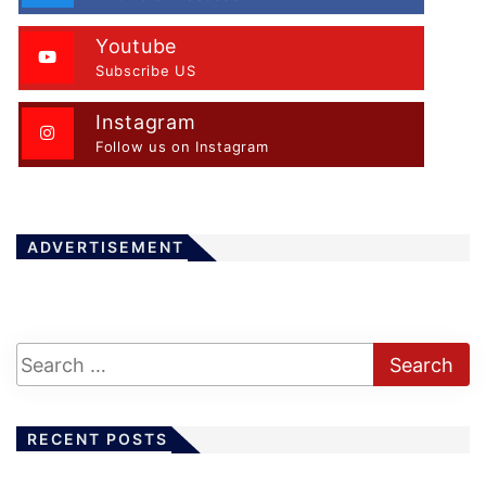
g
i
Youtube
n
Subscribe US
a
t
Instagram
Follow us on Instagram
i
o
n
ADVERTISEMENT
RECENT POSTS