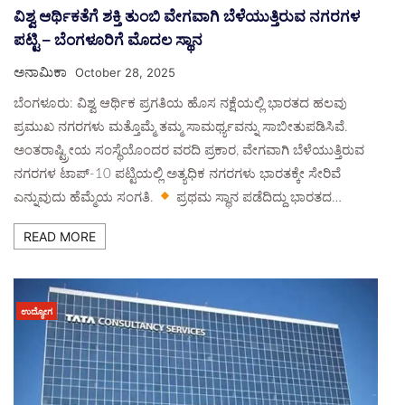
ವಿಶ್ವ ಆರ್ಥಿಕತೆಗೆ ಶಕ್ತಿ ತುಂಬಿ ವೇಗವಾಗಿ ಬೆಳೆಯುತ್ತಿರುವ ನಗರಗಳ
ಪಟ್ಟಿ – ಬೆಂಗಳೂರಿಗೆ ಮೊದಲ ಸ್ಥಾನ
ಅನಾಮಿಕಾ
October 28, 2025
ಬೆಂಗಳೂರು: ವಿಶ್ವ ಆರ್ಥಿಕ ಪ್ರಗತಿಯ ಹೊಸ ನಕ್ಷೆಯಲ್ಲಿ ಭಾರತದ ಹಲವು
ಪ್ರಮುಖ ನಗರಗಳು ಮತ್ತೊಮ್ಮೆ ತಮ್ಮ ಸಾಮರ್ಥ್ಯವನ್ನು ಸಾಬೀತುಪಡಿಸಿವೆ.
ಅಂತರಾಷ್ಟ್ರೀಯ ಸಂಸ್ಥೆಯೊಂದರ ವರದಿ ಪ್ರಕಾರ, ವೇಗವಾಗಿ ಬೆಳೆಯುತ್ತಿರುವ
ನಗರಗಳ ಟಾಪ್-10 ಪಟ್ಟಿಯಲ್ಲಿ ಅತ್ಯಧಿಕ ನಗರಗಳು ಭಾರತಕ್ಕೇ ಸೇರಿವೆ
ಎನ್ನುವುದು ಹೆಮ್ಮೆಯ ಸಂಗತಿ.
ಪ್ರಥಮ ಸ್ಥಾನ ಪಡೆದಿದ್ದು ಭಾರತದ…
READ MORE
ಉದ್ಯೋಗ