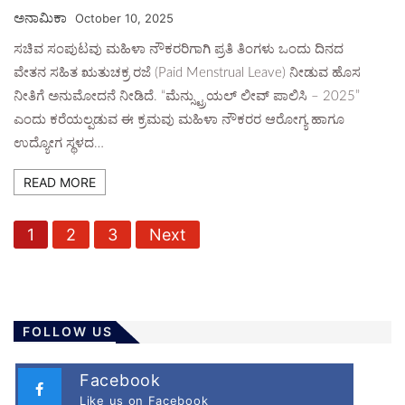
ಅನಾಮಿಕಾ
October 10, 2025
ಸಚಿವ ಸಂಪುಟವು ಮಹಿಳಾ ನೌಕರರಿಗಾಗಿ ಪ್ರತಿ ತಿಂಗಳು ಒಂದು ದಿನದ
ವೇತನ ಸಹಿತ ಋತುಚಕ್ರ ರಜೆ (Paid Menstrual Leave) ನೀಡುವ ಹೊಸ
ನೀತಿಗೆ ಅನುಮೋದನೆ ನೀಡಿದೆ. “ಮೆನ್ಸ್ಟ್ರುಯಲ್ ಲೀವ್ ಪಾಲಿಸಿ – 2025”
ಎಂದು ಕರೆಯಲ್ಪಡುವ ಈ ಕ್ರಮವು ಮಹಿಳಾ ನೌಕರರ ಆರೋಗ್ಯ ಹಾಗೂ
ಉದ್ಯೋಗ ಸ್ಥಳದ…
READ MORE
P
1
2
3
Next
o
s
t
s
FOLLOW US
p
a
Facebook
Like us on Facebook