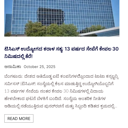
ಟಿಸಿಎಸ್ ಉದ್ಯೋಗದ ಕರಾಳ ಸತ್ಯ: 13 ವರ್ಷದ ಸೇವೆಗೆ ಕೇವಲ 30
ನಿಮಿಷದಲ್ಲಿ ತೆರೆ!
ಅನಾಮಿಕಾ
October 25, 2025
ಬೆಂಗಳೂರು: ದೇಶದ ಅತಿದೊಡ್ಡ ಐಟಿ ಕಂಪನಿಗಳಲ್ಲಿೊಂದಾದ ಟಾಟಾ ಕನ್ಸಲ್ಟನ್ಸಿ
ಸರ್ವಿಸಸ್‌ (ಟಿಸಿಎಸ್‌) ಸಂಸ್ಥೆಯಲ್ಲಿ ಕೆಲಸ ಮಾಡುತ್ತಿದ್ದ ಉದ್ಯೋಗಿಯೊಬ್ಬನಿಗೆ
13 ವರ್ಷಗಳ ಸೇವೆಯ ನಂತರ ಕೇವಲ 30 ನಿಮಿಷಗಳಲ್ಲಿ ವಿದಾಯ
ಹೇಳಬೇಕಾದ ಘಟನೆ ಬೆಳಕಿಗೆ ಬಂದಿದೆ. ಸಂಸ್ಥೆಯ ಆಂತರಿಕ ನೀತಿಗಳ
ಅಡಿಯಲ್ಲಿ ನಡೆಯುತ್ತಿರುವ ಪುನರ್‌ರಚನೆ ಮತ್ತು ಸಿಬ್ಬಂದಿ ಕಡಿತದ ಕ್ರಮದಲ್ಲಿ…
READ MORE