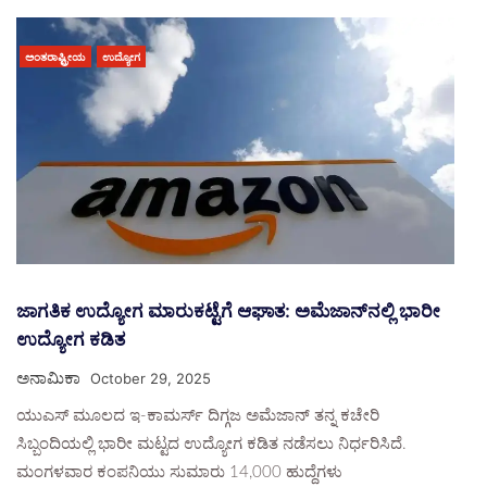
ಅಂತರಾಷ್ಟ್ರೀಯ
ಉದ್ಯೋಗ
ಜಾಗತಿಕ ಉದ್ಯೋಗ ಮಾರುಕಟ್ಟೆಗೆ ಆಘಾತ: ಅಮೆಜಾನ್‌ನಲ್ಲಿ ಭಾರೀ
ಉದ್ಯೋಗ ಕಡಿತ
ಅನಾಮಿಕಾ
October 29, 2025
ಯುಎಸ್ ಮೂಲದ ಇ-ಕಾಮರ್ಸ್ ದಿಗ್ಗಜ ಅಮೆಜಾನ್ ತನ್ನ ಕಚೇರಿ
ಸಿಬ್ಬಂದಿಯಲ್ಲಿ ಭಾರೀ ಮಟ್ಟದ ಉದ್ಯೋಗ ಕಡಿತ ನಡೆಸಲು ನಿರ್ಧರಿಸಿದೆ.
ಮಂಗಳವಾರ ಕಂಪನಿಯು ಸುಮಾರು 14,000 ಹುದ್ದೆಗಳು