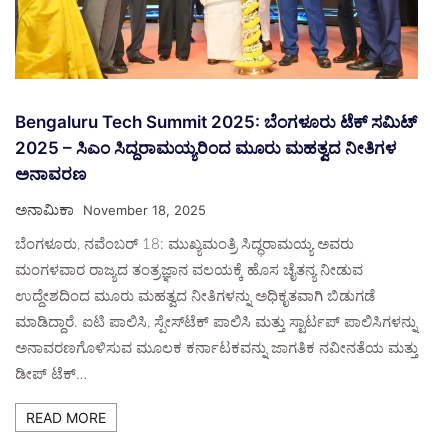
Bengaluru Tech Summit 2025: ಬೆಂಗಳೂರು ಟೆಕ್ ಸಮಿಟ್
2025 – ಸಿಎಂ ಸಿದ್ದರಾಮಯ್ಯರಿಂದ ಮೂರು ಮಹತ್ವದ ನೀತಿಗಳ
ಅನಾವರಣ
ಅನಾಮಿಕಾ
November 18, 2025
ಬೆಂಗಳೂರು, ನವೆಂಬರ್ 18: ಮುಖ್ಯಮಂತ್ರಿ ಸಿದ್ಧರಾಮಯ್ಯ ಅವರು
ಮಂಗಳವಾರ ರಾಜ್ಯದ ತಂತ್ರಜ್ಞಾನ ವಲಯಕ್ಕೆ ಹೊಸ ಚೈತನ್ಯ ನೀಡುವ
ಉದ್ದೇಶದಿಂದ ಮೂರು ಮಹತ್ವದ ನೀತಿಗಳನ್ನು ಅಧಿಕೃತವಾಗಿ ಬಿಡುಗಡೆ
ಮಾಡಿದ್ದಾರೆ. ಐಟಿ ಪಾಲಿಸಿ, ಸ್ಪೇಸ್‌ಟೆಕ್ ಪಾಲಿಸಿ ಮತ್ತು ಸ್ಟಾರ್ಟಪ್ ಪಾಲಿಸಿಗಳನ್ನು
ಅನಾವರಣಗೊಳಿಸುವ ಮೂಲಕ ಕರ್ನಾಟಕವನ್ನು ಜಾಗತಿಕ ನವೀನತೆಯ ಮತ್ತು
ಡೀಪ್ ಟೆಕ್…
READ MORE