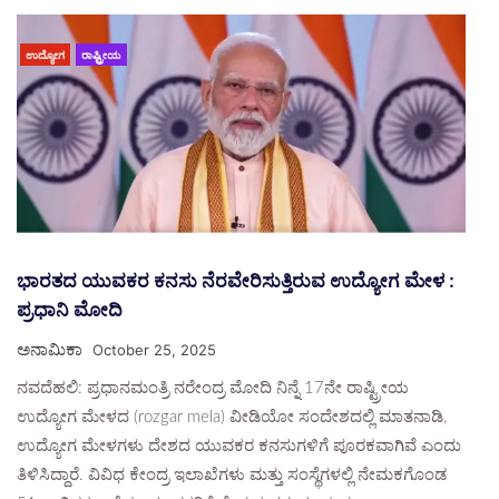
ಉದ್ಯೋಗ
ರಾಷ್ಟ್ರೀಯ
ಭಾರತದ ಯುವಕರ ಕನಸು ನೆರವೇರಿಸುತ್ತಿರುವ ಉದ್ಯೋಗ ಮೇಳ :
ಪ್ರಧಾನಿ ಮೋದಿ
ಅನಾಮಿಕಾ
October 25, 2025
ನವದೆಹಲಿ: ಪ್ರಧಾನಮಂತ್ರಿ ನರೇಂದ್ರ ಮೋದಿ ನಿನ್ನೆ 17ನೇ ರಾಷ್ಟ್ರೀಯ
ಉದ್ಯೋಗ ಮೇಳದ (rozgar mela) ವೀಡಿಯೋ ಸಂದೇಶದಲ್ಲಿ ಮಾತನಾಡಿ,
ಉದ್ಯೋಗ ಮೇಳಗಳು ದೇಶದ ಯುವಕರ ಕನಸುಗಳಿಗೆ ಪೂರಕವಾಗಿವೆ ಎಂದು
ತಿಳಿಸಿದ್ದಾರೆ. ವಿವಿಧ ಕೇಂದ್ರ ಇಲಾಖೆಗಳು ಮತ್ತು ಸಂಸ್ಥೆಗಳಲ್ಲಿ ನೇಮಕಗೊಂಡ