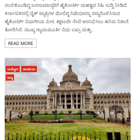
ನಂಬಿಕೊಂಡಿದ್ದ ಜನಸಾಮಾನ್ಯರಿಗೆ ಹೈಕೋರ್ಟ್ ಮಹತ್ವದ ಸಿಹಿ ಸುದ್ದಿ ನೀಡಿದೆ.
ಕರ್ನಾಟಕದಲ್ಲಿ ಬೈಕ್ ಟ್ಯಾಕ್ಸಿಗಳ ಮೇಲಿದ್ದ ನಿಷೇಧವನ್ನು ರದ್ದುಗೊಳಿಸಿರುವ
ಹೈಕೋರ್ಟ್ ವಿಭಾಗೀಯ ಪೀಠ, ತಕ್ಷಣವೇ ಸೇವೆ ಆರಂಭಿಸಲು ಹಸಿರು ನಿಶಾನೆ
ತೋರಿಸಿದೆ. ಮುಖ್ಯ ನ್ಯಾಯಮೂರ್ತಿ ವಿಭು ಬಖ್ರು ಮತ್ತು…
READ MORE
ಉದ್ಯೋಗ
ರಾಜಕೀಯ
ರಾಜ್ಯ