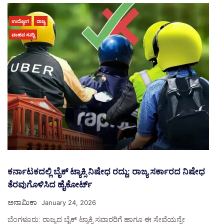
ಉದ್ಯೋಗ
ರಾಜ್ಯ
ವಾಹನ ಸುದ್ದಿ
ಕರ್ನಾಟಕದಲ್ಲಿ ಬೈಕ್ ಟ್ಯಾಕ್ಸಿ ನಿಷೇಧ ರದ್ದು: ರಾಜ್ಯ ಸರ್ಕಾರದ ನಿಷೇಧ
ತೆರವುಗೊಳಿಸಿದ ಹೈಕೋರ್ಟ್
ಅನಾಮಿಕಾ
January 24, 2026
ಬೆಂಗಳೂರು: ರಾಜ್ಯದ ಬೈಕ್ ಟ್ಯಾಕ್ಸಿ ಸವಾರರಿಗೆ ಹಾಗೂ ಈ ಸೇವೆಯನ್ನೇ