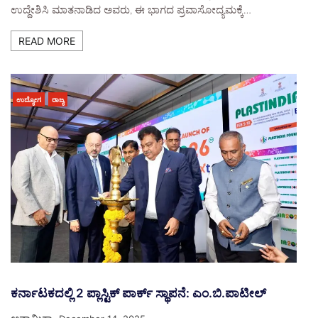
ಉದ್ದೇಶಿಸಿ ಮಾತನಾಡಿದ ಅವರು, ಈ ಭಾಗದ ಪ್ರವಾಸೋದ್ಯಮಕ್ಕೆ…
READ MORE
ಉದ್ಯೋಗ
ರಾಜ್ಯ
ಕರ್ನಾಟಕದಲ್ಲಿ 2 ಪ್ಲಾಸ್ಟಿಕ್ ಪಾರ್ಕ್ ಸ್ಥಾಪನೆ: ಎಂ.ಬಿ.ಪಾಟೀಲ್