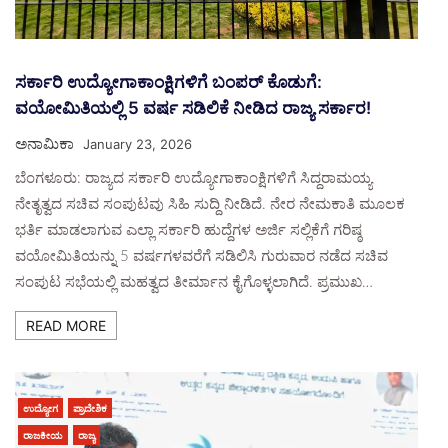
ಸರ್ಕಾರಿ ಉದ್ಯೋಗಾಕಾಂಕ್ಷಿಗಳಿಗೆ ಬಂಪರ್ ಕೊಡುಗೆ:
ವಯೋಮಿತಿಯಲ್ಲಿ 5 ವರ್ಷ ಸಡಿಲಿಕೆ ನೀಡಿದ ರಾಜ್ಯ ಸರ್ಕಾರ!
ಅನಾಮಿಕಾ
January 23, 2026
ಬೆಂಗಳೂರು: ರಾಜ್ಯದ ಸರ್ಕಾರಿ ಉದ್ಯೋಗಾಕಾಂಕ್ಷಿಗಳಿಗೆ ಸಿದ್ದರಾಮಯ್ಯ
ನೇತೃತ್ವದ ಸಚಿವ ಸಂಪುಟವು ಸಿಹಿ ಸುದ್ದಿ ನೀಡಿದೆ. ನೇರ ನೇಮಕಾತಿ ಮೂಲಕ
ಭರ್ತಿ ಮಾಡಲಾಗುವ ಎಲ್ಲಾ ಸರ್ಕಾರಿ ಹುದ್ದೆಗಳ ಅರ್ಜಿ ಸಲ್ಲಿಕೆಗೆ ಗರಿಷ್ಠ
ವಯೋಮಿತಿಯನ್ನು 5 ವರ್ಷಗಳವರೆಗೆ ಸಡಿಲಿಸಿ ಗುರುವಾರ ನಡೆದ ಸಚಿವ
ಸಂಪುಟ ಸಭೆಯಲ್ಲಿ ಮಹತ್ವದ ತೀರ್ಮಾನ ಕೈಗೊಳ್ಳಲಾಗಿದೆ. ಪ್ರಮುಖ…
READ MORE
ಉದ್ಯೋಗ
ಪ್ರಾದೇಶಿಕ
ರಾಜಕೀಯ
ರಾಜ್ಯ