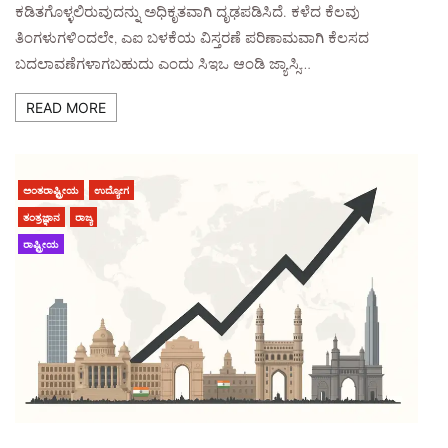
ಕಡಿತಗೊಳ್ಳಲಿರುವುದನ್ನು ಅಧಿಕೃತವಾಗಿ ದೃಢಪಡಿಸಿದೆ. ಕಳೆದ ಕೆಲವು
ತಿಂಗಳುಗಳಿಂದಲೇ, ಎಐ ಬಳಕೆಯ ವಿಸ್ತರಣೆ ಪರಿಣಾಮವಾಗಿ ಕೆಲಸದ
ಬದಲಾವಣೆಗಳಾಗಬಹುದು ಎಂದು ಸಿಇಒ ಆಂಡಿ ಜ್ಯಾಸ್ಸಿ…
READ MORE
ಅಂತರಾಷ್ಟ್ರೀಯ
ಉದ್ಯೋಗ
ತಂತ್ರಜ್ಞಾನ
ರಾಜ್ಯ
ರಾಷ್ಟ್ರೀಯ