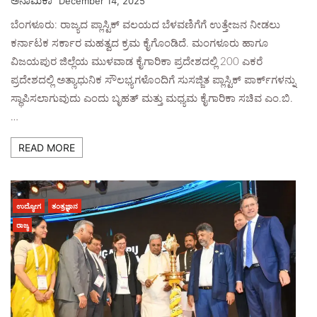
ಅನಾಮಿಕಾ
December 14, 2025
ಬೆಂಗಳೂರು: ರಾಜ್ಯದ ಪ್ಲಾಸ್ಟಿಕ್ ವಲಯದ ಬೆಳವಣಿಗೆಗೆ ಉತ್ತೇಜನ ನೀಡಲು
ಕರ್ನಾಟಕ ಸರ್ಕಾರ ಮಹತ್ವದ ಕ್ರಮ ಕೈಗೊಂಡಿದೆ. ಮಂಗಳೂರು ಹಾಗೂ
ವಿಜಯಪುರ ಜಿಲ್ಲೆಯ ಮುಳವಾಡ ಕೈಗಾರಿಕಾ ಪ್ರದೇಶದಲ್ಲಿ 200 ಎಕರೆ
ಪ್ರದೇಶದಲ್ಲಿ ಅತ್ಯಾಧುನಿಕ ಸೌಲಭ್ಯಗಳೊಂದಿಗೆ ಸುಸಜ್ಜಿತ ಪ್ಲಾಸ್ಟಿಕ್ ಪಾರ್ಕ್‌ಗಳನ್ನು
ಸ್ಥಾಪಿಸಲಾಗುವುದು ಎಂದು ಬೃಹತ್ ಮತ್ತು ಮಧ್ಯಮ ಕೈಗಾರಿಕಾ ಸಚಿವ ಎಂ.ಬಿ.
…
READ MORE
ಉದ್ಯೋಗ
ತಂತ್ರಜ್ಞಾನ
ರಾಜ್ಯ