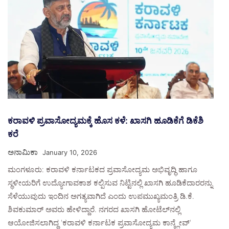
ಕರಾವಳಿ ಪ್ರವಾಸೋದ್ಯಮಕ್ಕೆ ಹೊಸ ಕಳೆ: ಖಾಸಗಿ ಹೂಡಿಕೆಗೆ ಡಿಕೆಶಿ
ಕರೆ
ಅನಾಮಿಕಾ
January 10, 2026
ಮಂಗಳೂರು: ಕರಾವಳಿ ಕರ್ನಾಟಕದ ಪ್ರವಾಸೋದ್ಯಮ ಅಭಿವೃದ್ಧಿ ಹಾಗೂ
ಸ್ಥಳೀಯರಿಗೆ ಉದ್ಯೋಗಾವಕಾಶ ಕಲ್ಪಿಸುವ ನಿಟ್ಟಿನಲ್ಲಿ ಖಾಸಗಿ ಹೂಡಿಕೆದಾರರನ್ನು
ಸೆಳೆಯುವುದು ಇಂದಿನ ಅಗತ್ಯವಾಗಿದೆ ಎಂದು ಉಪಮುಖ್ಯಮಂತ್ರಿ ಡಿ.ಕೆ.
ಶಿವಕುಮಾರ್ ಅವರು ಹೇಳಿದ್ದಾರೆ. ನಗರದ ಖಾಸಗಿ ಹೋಟೆಲ್‌ನಲ್ಲಿ
ಆಯೋಜಿಸಲಾಗಿದ್ದ 'ಕರಾವಳಿ ಕರ್ನಾಟಕ ಪ್ರವಾಸೋದ್ಯಮ ಕಾನ್ಕ್ಲೇವ್'