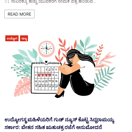
51 ಸಾವಿರಕ್ಕೂ ಹೆಚ್ಚು ಯುವಕರಿಗೆ ನೇಮಕ ಪತ್ರ ಹಂಚುವ…
READ MORE
ಉದ್ಯೋಗ
ರಾಜ್ಯ
ಉದ್ಯೋಗಸ್ಥ ಮಹಿಳೆಯರಿಗೆ ಗುಡ್ ನ್ಯೂಸ್ ಕೊಟ್ಟ ಸಿದ್ದರಾಮಯ್ಯ
ಸರ್ಕಾರ: ವೇತನ ಸಹಿತ ಋತುಚಕ್ರ ರಜೆಗೆ ಅನುಮೋದನೆ