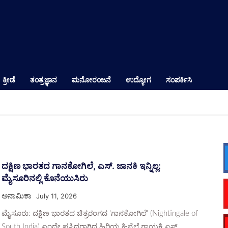
ಕ್ರೀಡೆ
ತಂತ್ರಜ್ಞಾನ
ಮನೋರಂಜನೆ
ಉದ್ಯೋಗ
ಸಂಪರ್ಕಿಸಿ
ದಕ್ಷಿಣ ಭಾರತದ ಗಾನಕೋಗಿಲೆ, ಎಸ್. ಜಾನಕಿ ಇನ್ನಿಲ್ಲ:
ಮೈಸೂರಿನಲ್ಲಿ ಕೊನೆಯುಸಿರು
ಅನಾಮಿಕಾ
July 11, 2026
ಮೈಸೂರು: ದಕ್ಷಿಣ ಭಾರತದ ಚಿತ್ರರಂಗದ 'ಗಾನಕೋಗಿಲೆ' (Nightingale of
South India) ಎಂದೇ ಪ್ರಸಿದ್ಧರಾಗಿದ್ದ ಹಿರಿಯ ಹಿನ್ನೆಲೆ ಗಾಯಕಿ ಎಸ್.