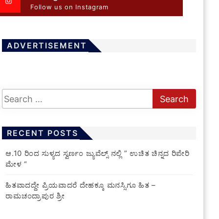
Follow us on Instagram
ADVERTISEMENT
RECENT POSTS
ಆ.10 ರಿಂದ ಸುಳ್ಯದ ಸ್ವರ್ಣಂ ಜ್ಯುವೆಲ್ಸ್ ನಲ್ಲಿ ” ಉಚಿತ ಚಿನ್ನದ ರಿಪೇರಿ
ಮೇಳ “
ಹಿತವಾದದ್ದೇ ಪ್ರಿಯವಾದರೆ ದೇಹಕ್ಕೂ ಮನಸ್ಸಿಗೂ ಹಿತ –
ರಾಮಚಂದ್ರಾಪುರ ಶ್ರೀ