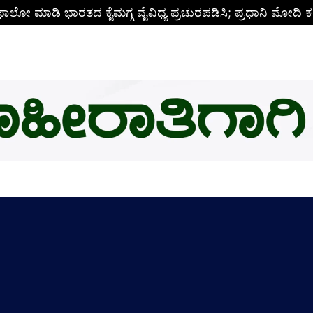
ಬಿ.ಎಂ.ಗೆ ಚಿನ್ನದ ಪದಕದ ಗರಿ: ಉನ್ನತ ಸಂಶೋಧನೆಗೆ ಅಮೆರಿಕಕ್ಕೆ ಪಯಣ