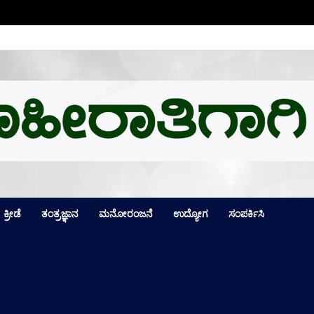
ಕ್ಕೆ ಒಲಿದ ಪದಕಗಳೆಷ್ಟು? ಪದಕ ಪಟ್ಟಿಯಲ್ಲಿ ಮೊದಲ ಸ್ಥಾನ ಯಾರಿಗೆ? ಪೂರ್
ಕ್ರೀಡೆ
ತಂತ್ರಜ್ಞಾನ
ಮನೋರಂಜನೆ
ಉದ್ಯೋಗ
ಸಂಪರ್ಕಿಸಿ