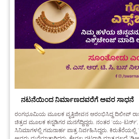
ನಟನೆಯಿಂದ ನಿರ್ಮಾಣದವರೆಗೆ ಅವರ ಸಾಧನೆ
ರಂಗಭೂಮಿಯ ಮೂಲಕ ವೃತ್ತಿಜೀವನ ಆರಂಭಿಸಿದ್ದ ದಿಲೀಪ್ ರಾಜ
ಚಿತ್ರದ ಮೂಲಕ ಕನ್ನಡಿಗರ ಮನಗೆದ್ದಿದ್ದರು. ನಂತರ ‘ಯು-ಟರ್ನ್’, 
ಸಿನಿಮಾಗಳಲ್ಲಿ ಗಮನಾರ್ಹ ಪಾತ್ರ ನಿರ್ವಹಿಸಿದ್ದರು. ಕಿರುತೆರೆಯಲ
ಅವರು ಮನೆಮಾತಾಗಿದ್ದರು. ಕೇವಲ ನಟರಾಗಿ ಮಾತ್ರವಲ್ಲದೆ ‘ಡಿಆರ