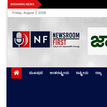
Skip
ಕಾಮನ್‌ವೆಲ್ತ್ ಗೇಮ್ಸ್ 2026 ಅಂತ್ಯ: ಭಾರತ
BREAKING NEWS
to
Friday, August 7, 2026
content
Newsroom First
ಸತ್ಯದ ಪರ ಪ್ರಾಮಾಣಿಕ ನಿಲುವು
ಮುಖಪುಟ
ಅಂತರಾಷ್ಟ್ರೀಯ
ರಾಷ್ಟ್ರೀಯ
ರಾಜ್ಯ