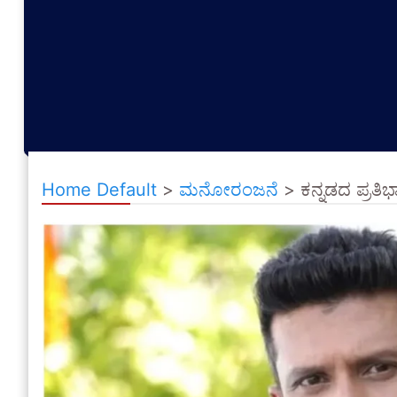
Home Default
>
ಮನೋರಂಜನೆ
>
ಕನ್ನಡದ ಪ್ರತಿ