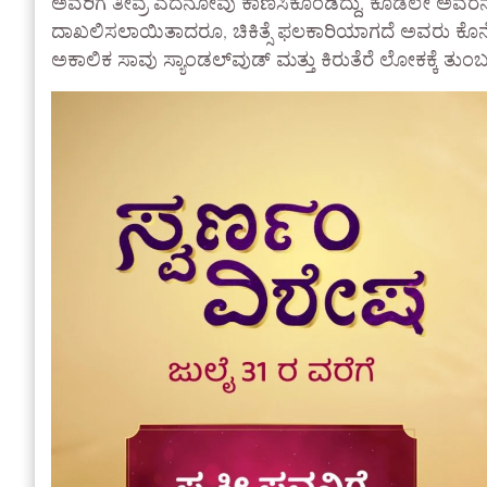
ಅವರಿಗೆ ತೀವ್ರ ಎದೆನೋವು ಕಾಣಿಸಿಕೊಂಡಿದ್ದು, ಕೂಡಲೇ ಅವರನ್ನ
ದಾಖಲಿಸಲಾಯಿತಾದರೂ, ಚಿಕಿತ್ಸೆ ಫಲಕಾರಿಯಾಗದೆ ಅವರು ಕೊನೆಯು
ಅಕಾಲಿಕ ಸಾವು ಸ್ಯಾಂಡಲ್‌ವುಡ್ ಮತ್ತು ಕಿರುತೆರೆ ಲೋಕಕ್ಕೆ ತುಂ