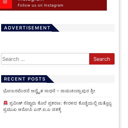
Follow us on Instagram
ADVERTISEMENT
RECENT POSTS
ಭೋಜನವೆಂದರೆ ಅದ್ವೈತ ಸಾಧನೆ – ರಾಮಚಂದ್ರಾಪುರ ಶ್ರೀ
ಪ್ರವೀಣ್ ನೆಟ್ಟಾರು ಕೊಲೆ ಪ್ರಕರಣ: ಕೇರಳದ ಕೊಚ್ಚಿಯಲ್ಲಿ ಮತ್ತೊಬ್ಬ
ಪ್ರಮುಖ ಆರೋಪಿ ಎನ್.ಐ.ಎ ವಶಕ್ಕೆ