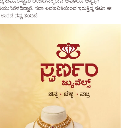
ು ಕುಮಾರಸ್ವಾಮಿ ಲೇಔಟ್‌ನಲ್ಲಿರುವ ಅಪೊಲೊ ಆಸ್ಪತ್ರೆಗೆ
ಸಿರೆಳೆದಿದ್ದಾರೆ. ಸದಾ ಲವಲವಿಕೆಯಿಂದ ಇರುತ್ತಿದ್ದ ನಟನ ಈ
ಬಲಾರದ ನಷ್ಟ ತಂದಿದೆ.