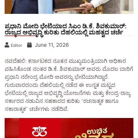
ಪ್ರಧಾನಿ ಮೋದಿ ಭೇಟಿಯಾದ ಸಿಎಂ ಡಿ.ಕೆ. ಶಿವಕುಮಾರ್:
ರಾಜ್ಯದ ಅಭಿವೃದ್ಧಿ ಕುರಿತು ದೆಹಲಿಯಲ್ಲಿ ಮಹತ್ವದ ಚರ್ಚೆ
June 11, 2026
Editor
ನವದೆಹಲಿ: ಕರ್ನಾಟಕದ ನೂತನ ಮುಖ್ಯಮಂತ್ರಿಯಾಗಿ ಅಧಿಕಾರ
ವಹಿಸಿಕೊಂಡ ನಂತರ ಡಿ.ಕೆ. ಶಿವಕುಮಾರ್ ಅವರು ಮೊದಲ ಬಾರಿಗೆ
ಪ್ರಧಾನಿ ನರೇಂದ್ರ ಮೋದಿ ಅವರನ್ನು ಭೇಟಿಯಾಗಿದ್ದಾರೆ.
ಗುರುವಾರದಂದು ದೆಹಲಿಯಲ್ಲಿ ನಡೆದ ಈ ಉನ್ನತ ಮಟ್ಟದ
ಭೇಟಿಯಲ್ಲಿ ರಾಜ್ಯದ ಅಭಿವೃದ್ಧಿ ಯೋಜನೆಗಳು ಮತ್ತು ಕೇಂದ್ರ-ರಾಜ್ಯ
ಸರ್ಕಾರದ ನಡುವಿನ ಸಹಕಾರದ ಕುರಿತು “ರಚನಾತ್ಮಕ ಹಾಗೂ
ಸಕಾರಾತ್ಮಕ” ಚರ್ಚೆಗಳು ನಡೆದಿವೆ.