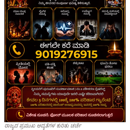
​ರಾಜ್ಯದ ಪ್ರಮುಖ ಆದ್ಯತೆಗಳ ಕುರಿತು ಚರ್ಚೆ