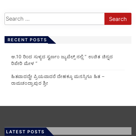
RECENT POSTS
ಆ.10 ರಿಂದ ಸುಳ್ಯದ ಸ್ವರ್ಣಂ ಜ್ಯುವೆಲ್ಸ್ ನಲ್ಲಿ ” ಉಚಿತ ಚಿನ್ನದ
ರಿಪೇರಿ ಮೇಳ “
ಹಿತವಾದದ್ದೇ ಪ್ರಿಯವಾದರೆ ದೇಹಕ್ಕೂ ಮನಸ್ಸಿಗೂ ಹಿತ –
ರಾಮಚಂದ್ರಾಪುರ ಶ್ರೀ
LATEST POSTS