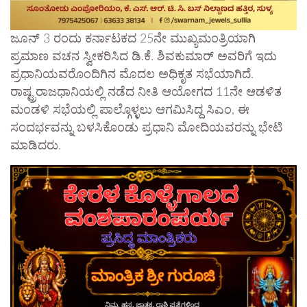
​ಜೂನ್ 3 ರಂದು ಕರ್ನಾಟಕದ 25ನೇ ಮುಖ್ಯಮಂತ್ರಿಯಾಗಿ
ಪ್ರಮಾಣ ವಚನ ಸ್ವೀಕರಿಸಿದ ಡಿ.ಕೆ. ಶಿವಕುಮಾರ್ ಅವರಿಗೆ ಇದು
ಪ್ರಧಾನಿಯವರೊಂದಿಗಿನ ಮೊದಲ ಅಧಿಕೃತ ಸಭೆಯಾಗಿದೆ.
ರಾಷ್ಟ್ರರಾಜಧಾನಿಯಲ್ಲಿ ನಡೆದ ನೀತಿ ಆಯೋಗದ 11ನೇ ಆಡಳಿತ
ಮಂಡಳಿ ಸಭೆಯಲ್ಲಿ ಪಾಲ್ಗೊಳ್ಳಲು ಆಗಮಿಸಿದ್ದ ಸಿಎಂ, ಈ
ಸಂದರ್ಭವನ್ನು ಬಳಸಿಕೊಂಡು ಪ್ರಧಾನಿ ಮೋದಿಯವರನ್ನು ಭೇಟಿ
ಮಾಡಿದರು.