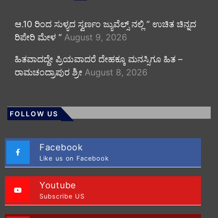
ಆ.10 ರಿಂದ ಸುಳ್ಯದ ಸ್ವರ್ಣಂ ಜ್ಯುವೆಲ್ಸ್ ನಲ್ಲಿ ” ಉಚಿತ ಚಿನ್ನದ
ರಿಪೇರಿ ಮೇಳ “
August 9, 2026
ಹಿತವಾದದ್ದೇ ಪ್ರಿಯವಾದರೆ ದೇಹಕ್ಕೂ ಮನಸ್ಸಿಗೂ ಹಿತ –
ರಾಮಚಂದ್ರಾಪುರ ಶ್ರೀ
August 8, 2026
FOLLOW US
Facebook
Like us on Facebook
Youtube
Subscribe US