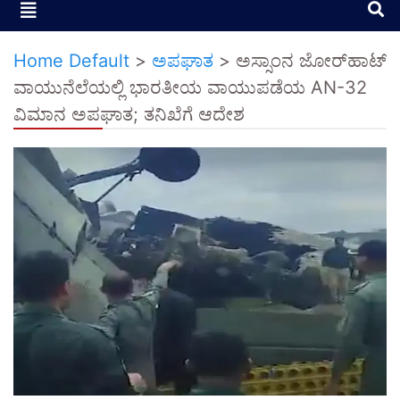
Home Default
>
ಅಪಘಾತ
>
ಅಸ್ಸಾಂನ ಜೋರ್‌ಹಾಟ್
ವಾಯುನೆಲೆಯಲ್ಲಿ ಭಾರತೀಯ ವಾಯುಪಡೆಯ AN-32
ವಿಮಾನ ಅಪಘಾತ; ತನಿಖೆಗೆ ಆದೇಶ