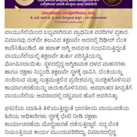
ವಾಯುನೆಲೆಯಿಂದ ಲಭ್ಯವಾಗಿರುವ ಪ್ರಾಥಮಿಕ ವರದಿಗಳ ಪ್ರಕಾರ,
ವಿಮಾನವು ರನ್‌ವೇ ತಲುಪಿದ ತಕ್ಷಣವೇ ಅದರಲ್ಲಿ ದಿಢೀರ್ ಬೆಂಕಿ
ಕಾಣಿಸಿಕೊಂಡಿದೆ. ಈ ಹಠಾತ್ ಅಗ್ನಿ ಅವಘಡ ಸಂಭವಿಸುತ್ತಿದ್ದಂತೆ
ವಾಯುನೆಲೆಯಲ್ಲಿ ತಕ್ಷಣವೇ ತುರ್ತು ಪರಿಸ್ಥಿತಿಯನ್ನು
ಘೋಷಿಸಲಾಯಿತು. ಸ್ಥಳದಲ್ಲಿದ್ದ ಅಗ್ನಿಶಾಮಕ ದಳದ ವಾಹನಗಳು
ಹಾಗೂ ರಕ್ಷಣಾ ಸಿಬ್ಬಂದಿ ತಕ್ಷಣವೇ ಸ್ಥಳಕ್ಕೆ ಧಾವಿಸಿ, ಬೆಂಕಿಯನ್ನು
ನಂದಿಸುವ ಮತ್ತು ಸುತ್ತಮುತ್ತಲಿನ ಪ್ರದೇಶವನ್ನು ಸುರಕ್ಷಿತಗೊಳಿಸುವ
ಕಾರ್ಯಾಚರಣೆಯನ್ನು ಚುರುಕುಗೊಳಿಸಿದರು. ಅಪಘಾತದ ತೀವ್ರತೆಗೆ
ವಾಯುನೆಲೆಯ ಆವರಣದಲ್ಲಿ ದಟ್ಟವಾದ ಹೊಗೆ ಆವರಿಸಿತ್ತು.
ಘಟನೆಯ ಮಾಹಿತಿ ತಿಳಿಯುತ್ತಿದ್ದಂತೆ ಭಾರತೀಯ ವಾಯುಪಡೆಯ
ಹಿರಿಯ ಅಧಿಕಾರಿಗಳು ಸ್ಥಳಕ್ಕೆ ಭೇಟಿ ನೀಡಿ ರಕ್ಷಣಾ
ಕಾರ್ಯಾಚರಣೆಯ ಮೇಲ್ವಿಚಾರಣೆ ನಡೆಸುತ್ತಿದ್ದಾರೆ. ಸದ್ಯ ಬೆಂಕಿ
ನಿಯಂತ್ರಿಸುವ ಕಾರ್ಯ ಮುಂದುವರಿದಿದ್ದು, ವಿಮಾನದಲ್ಲಿದ್ದ