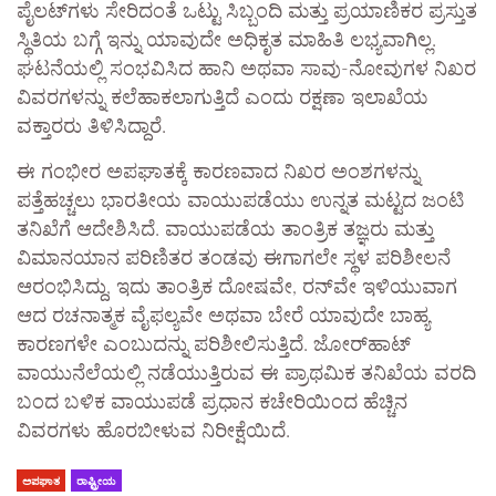
ಪೈಲಟ್‌ಗಳು ಸೇರಿದಂತೆ ಒಟ್ಟು ಸಿಬ್ಬಂದಿ ಮತ್ತು ಪ್ರಯಾಣಿಕರ ಪ್ರಸ್ತುತ
ಸ್ಥಿತಿಯ ಬಗ್ಗೆ ಇನ್ನು ಯಾವುದೇ ಅಧಿಕೃತ ಮಾಹಿತಿ ಲಭ್ಯವಾಗಿಲ್ಲ.
ಘಟನೆಯಲ್ಲಿ ಸಂಭವಿಸಿದ ಹಾನಿ ಅಥವಾ ಸಾವು-ನೋವುಗಳ ನಿಖರ
ವಿವರಗಳನ್ನು ಕಲೆಹಾಕಲಾಗುತ್ತಿದೆ ಎಂದು ರಕ್ಷಣಾ ಇಲಾಖೆಯ
ವಕ್ತಾರರು ತಿಳಿಸಿದ್ದಾರೆ.
ಈ ಗಂಭೀರ ಅಪಘಾತಕ್ಕೆ ಕಾರಣವಾದ ನಿಖರ ಅಂಶಗಳನ್ನು
ಪತ್ತೆಹಚ್ಚಲು ಭಾರತೀಯ ವಾಯುಪಡೆಯು ಉನ್ನತ ಮಟ್ಟದ ಜಂಟಿ
ತನಿಖೆಗೆ ಆದೇಶಿಸಿದೆ. ವಾಯುಪಡೆಯ ತಾಂತ್ರಿಕ ತಜ್ಞರು ಮತ್ತು
ವಿಮಾನಯಾನ ಪರಿಣಿತರ ತಂಡವು ಈಗಾಗಲೇ ಸ್ಥಳ ಪರಿಶೀಲನೆ
ಆರಂಭಿಸಿದ್ದು, ಇದು ತಾಂತ್ರಿಕ ದೋಷವೇ, ರನ್‌ವೇ ಇಳಿಯುವಾಗ
ಆದ ರಚನಾತ್ಮಕ ವೈಫಲ್ಯವೇ ಅಥವಾ ಬೇರೆ ಯಾವುದೇ ಬಾಹ್ಯ
ಕಾರಣಗಳೇ ಎಂಬುದನ್ನು ಪರಿಶೀಲಿಸುತ್ತಿದೆ. ಜೋರ್‌ಹಾಟ್
ವಾಯುನೆಲೆಯಲ್ಲಿ ನಡೆಯುತ್ತಿರುವ ಈ ಪ್ರಾಥಮಿಕ ತನಿಖೆಯ ವರದಿ
ಬಂದ ಬಳಿಕ ವಾಯುಪಡೆ ಪ್ರಧಾನ ಕಚೇರಿಯಿಂದ ಹೆಚ್ಚಿನ
ವಿವರಗಳು ಹೊರಬೀಳುವ ನಿರೀಕ್ಷೆಯಿದೆ.
ಅಪಘಾತ
ರಾಷ್ಟ್ರೀಯ