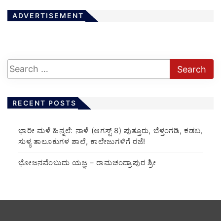
ADVERTISEMENT
RECENT POSTS
​ಭಾರೀ ಮಳೆ ಹಿನ್ನಲೆ: ನಾಳೆ (ಆಗಸ್ಟ್ 8) ಪುತ್ತೂರು, ಬೆಳ್ತಂಗಡಿ, ಕಡಬ,
ಸುಳ್ಯ ತಾಲೂಕುಗಳ ಶಾಲೆ, ಕಾಲೇಜುಗಳಿಗೆ ರಜೆ!
ಭೋಜನವೆಂಬುದು ಯಜ್ಞ – ರಾಮಚಂದ್ರಾಪುರ ಶ್ರೀ