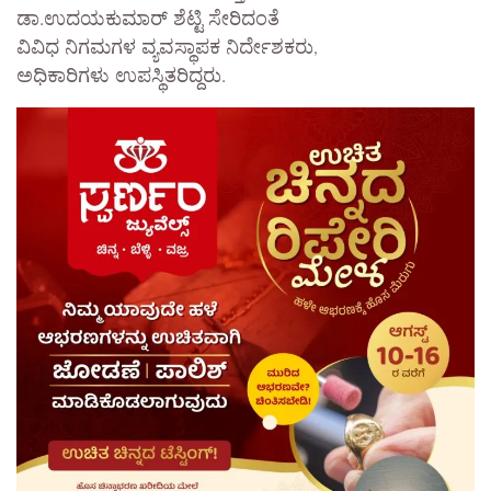
ಡಾ.ಉದಯಕುಮಾರ್ ಶೆಟ್ಟಿ ಸೇರಿದಂತೆ
ವಿವಿಧ ನಿಗಮಗಳ ವ್ಯವಸ್ಥಾಪಕ ನಿರ್ದೇಶಕರು,
ಅಧಿಕಾರಿಗಳು ಉಪಸ್ಥಿತರಿದ್ದರು.