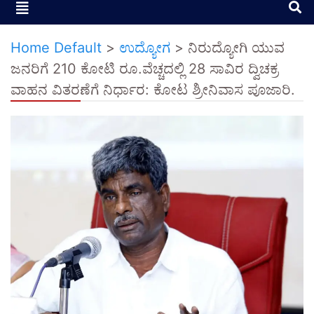
Home Default
>
ಉದ್ಯೋಗ
>
ನಿರುದ್ಯೋಗಿ ಯುವ
ಜನರಿಗೆ 210 ಕೋಟಿ ರೂ.ವೆಚ್ಚದಲ್ಲಿ 28 ಸಾವಿರ ದ್ವಿಚಕ್ರ
ವಾಹನ ವಿತರಣೆಗೆ ನಿರ್ಧಾರ: ಕೋಟ ಶ್ರೀನಿವಾಸ ಪೂಜಾರಿ.