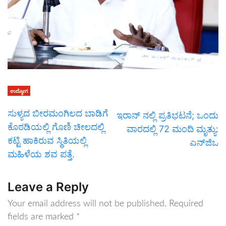
ಉದ್ಯೋಗ
ಸುಳ್ಯದ ಬೀರಮಂಗಿಲದ ಬಾಡಿಗೆ
ಇರಾನ್ ನಲ್ಲಿ ಪ್ರತಿಭಟನೆ; ಒಂದು
ಕೊಠಡಿಯಲ್ಲಿ ಗೊಣಿ ಚೀಲದಲ್ಲಿ
ವಾರದಲ್ಲಿ 72 ಮಂದಿ ಮೃತ್ಯು:
ಕಟ್ಟಿ ಹಾಕಿರುವ ಸ್ಥಿತಿಯಲ್ಲಿ
ಎನ್‌ಜಿಒ
ಮಹಿಳೆಯ ಶವ ಪತ್ತೆ.
Leave a Reply
Your email address will not be published.
Required
fields are marked
*