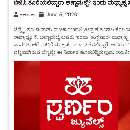
ಬಿಜೆಪಿ ತೊರೆಯಲಿದ್ದಾರಾ ಅಣ್ಣಾಮಲೈ? ಇಂದು ಮಧ್ಯಾಹ
June 5, 2026
ಅನಾಮಿಕಾ
ಚೆನ್ನೈ: ತಮಿಳುನಾಡು ರಾಜಕಾರಣದಲ್ಲಿ ತೀವ್ರ ಕುತೂಹಲ ಕೆರಳಿ
ರಾಜ್ಯಾಧ್ಯಕ್ಷ ಕೆ. ಅಣ್ಣಾಮಲೈ ಅವರು ಇಂದು (ಶುಕ್ರವಾರ) ಮಧ
ಸಾರ್ವಜನಿಕರೊಂದಿಗೆ ಮುಕ್ತ ಸಂವಾದ ನಡೆಸಲಿದ್ದಾರೆ. ಅವರು ಬಿಜ
ದಟ್ಟವಾಗಿರುವ ಬೆನ್ನಲ್ಲೇ ಈ ನಿರ್ಧಾರ ಹೊರಬಿದ್ದಿರುವುದು 