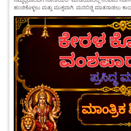
ನಿಮ್ಮೆಲ್ಲರೊಂದಿಗೆ ಸೋಶಿಯಲ್ ಮೀಡಿಯಾದಲ್ಲಿ ಸಂವಾದ ನಡೆಸಲು
ಹಂಚಿಕೊಳ್ಳಲು ಮತ್ತು ಮುಕ್ತವಾಗಿ, ಮನಬಿಚ್ಚಿ ಮಾತನಾಡಲು ಕಾಯುತ್