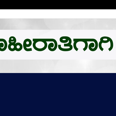
ಬಿ.ಎಂ.ಗೆ ಚಿನ್ನದ ಪದಕದ ಗರಿ: ಉನ್ನತ ಸಂಶೋಧನೆಗೆ ಅಮೆರಿಕಕ್ಕೆ ಪಯಣ