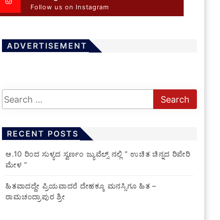
Follow us on Instagram
ADVERTISEMENT
RECENT POSTS
ಆ.10 ರಿಂದ ಸುಳ್ಯದ ಸ್ವರ್ಣಂ ಜ್ಯುವೆಲ್ಸ್ ನಲ್ಲಿ ” ಉಚಿತ ಚಿನ್ನದ ರಿಪೇರಿ
ಮೇಳ “
ಹಿತವಾದದ್ದೇ ಪ್ರಿಯವಾದರೆ ದೇಹಕ್ಕೂ ಮನಸ್ಸಿಗೂ ಹಿತ –
ರಾಮಚಂದ್ರಾಪುರ ಶ್ರೀ