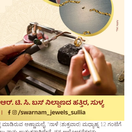
್ಟ್ ಮಾಡಿರುವ ಅಣ್ಣಾಮಲೈ, “ನಾಳೆ (ಶುಕ್ರವಾರ) ಮಧ್ಯಾಹ್ನ 12 ಗಂಟೆಗೆ