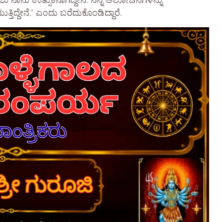
 ನಾನು ಉತ್ಸುಕನಾಗಿದ್ದೇನೆ. ನನ್ನ ಆಲೋಚನೆಗಳನ್ನು
ತಿದ್ದೇನೆ,” ಎಂದು ಬರೆದುಕೊಂಡಿದ್ದಾರೆ.