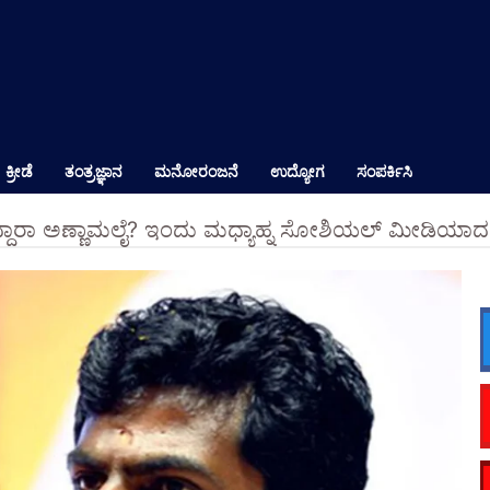
ಕ್ರೀಡೆ
ತಂತ್ರಜ್ಞಾನ
ಮನೋರಂಜನೆ
ಉದ್ಯೋಗ
ಸಂಪರ್ಕಿಸಿ
ದ್ದಾರಾ ಅಣ್ಣಾಮಲೈ? ಇಂದು ಮಧ್ಯಾಹ್ನ ಸೋಶಿಯಲ್ ಮೀಡಿಯಾದಲ