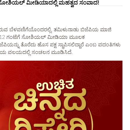
್ನ ಸೋಶಿಯಲ್ ಮೀಡಿಯಾದಲ್ಲಿ ಮಹತ್ವದ ಸಂವಾದ!
ಸಿರುವ ಬೆಳವಣಿಗೆಯೊಂದರಲ್ಲಿ, ತಮಿಳುನಾಡು ಬಿಜೆಪಿಯ ಮಾಜಿ
್ಯಾಹ್ನ 12 ಗಂಟೆಗೆ ಸೋಶಿಯಲ್ ಮೀಡಿಯಾ ಮೂಲಕ
ೆಪಿಯನ್ನು ತೊರೆದು ಹೊಸ ಪಕ್ಷ ಸ್ಥಾಪಿಸಲಿದ್ದಾರೆ ಎಂಬ ವದಂತಿಗಳು
ರಾಜಕೀಯ ವಲಯದಲ್ಲಿ ಸಂಚಲನ ಮೂಡಿಸಿದೆ.