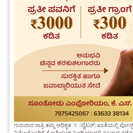
ಗುರುವಾರ ರಾತ್ರಿ ತಮ್ಮ ಅಧಿಕೃತ ‘X’ (ಟ್ವಿಟರ್) ಖಾತೆಯಲ್ಲಿ ಪೋಸ