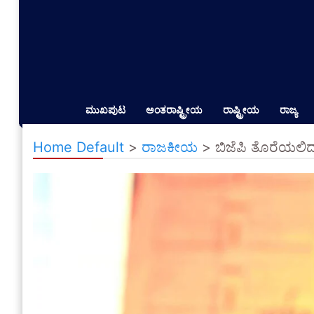
ಮುಖಪುಟ
ಅಂತರಾಷ್ಟ್ರೀಯ
ರಾಷ್ಟ್ರೀಯ
ರಾಜ್ಯ
Home Default
>
ರಾಜಕೀಯ
>
ಬಿಜೆಪಿ ತೊರೆಯಲಿ