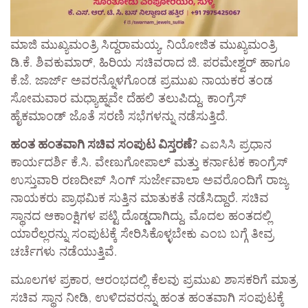
ಮಾಜಿ ಮುಖ್ಯಮಂತ್ರಿ ಸಿದ್ದರಾಮಯ್ಯ, ನಿಯೋಜಿತ ಮುಖ್ಯಮಂತ್ರಿ
ಡಿ.ಕೆ. ಶಿವಕುಮಾರ್, ಹಿರಿಯ ಸಚಿವರಾದ ಜಿ. ಪರಮೇಶ್ವರ್ ಹಾಗೂ
ಕೆ.ಜೆ. ಜಾರ್ಜ್ ಅವರನ್ನೊಳಗೊಂಡ ಪ್ರಮುಖ ನಾಯಕರ ತಂಡ
ಸೋಮವಾರ ಮಧ್ಯಾಹ್ನವೇ ದೆಹಲಿ ತಲುಪಿದ್ದು, ಕಾಂಗ್ರೆಸ್
ಹೈಕಮಾಂಡ್ ಜೊತೆ ಸರಣಿ ಸಭೆಗಳನ್ನು ನಡೆಸುತ್ತಿದೆ.
ಹಂತ ಹಂತವಾಗಿ ಸಚಿವ ಸಂಪುಟ ವಿಸ್ತರಣೆ?
​ಎಐಸಿಸಿ ಪ್ರಧಾನ
ಕಾರ್ಯದರ್ಶಿ ಕೆ.ಸಿ. ವೇಣುಗೋಪಾಲ್ ಮತ್ತು ಕರ್ನಾಟಕ ಕಾಂಗ್ರೆಸ್
ಉಸ್ತುವಾರಿ ರಣದೀಪ್ ಸಿಂಗ್ ಸುರ್ಜೇವಾಲಾ ಅವರೊಂದಿಗೆ ರಾಜ್ಯ
ನಾಯಕರು ಪ್ರಾಥಮಿಕ ಸುತ್ತಿನ ಮಾತುಕತೆ ನಡೆಸಿದ್ದಾರೆ. ಸಚಿವ
ಸ್ಥಾನದ ಆಕಾಂಕ್ಷಿಗಳ ಪಟ್ಟಿ ದೊಡ್ಡದಾಗಿದ್ದು, ಮೊದಲ ಹಂತದಲ್ಲಿ
ಯಾರೆಲ್ಲರನ್ನು ಸಂಪುಟಕ್ಕೆ ಸೇರಿಸಿಕೊಳ್ಳಬೇಕು ಎಂಬ ಬಗ್ಗೆ ತೀವ್ರ
ಚರ್ಚೆಗಳು ನಡೆಯುತ್ತಿವೆ.
​ಮೂಲಗಳ ಪ್ರಕಾರ, ಆರಂಭದಲ್ಲಿ ಕೆಲವು ಪ್ರಮುಖ ಶಾಸಕರಿಗೆ ಮಾತ್ರ
ಸಚಿವ ಸ್ಥಾನ ನೀಡಿ, ಉಳಿದವರನ್ನು ಹಂತ ಹಂತವಾಗಿ ಸಂಪುಟಕ್ಕೆ