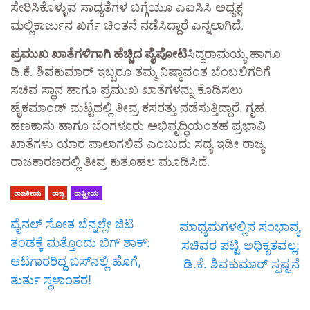
ಸೇರಿಸಿಕೊಳ್ಳುವ ಸಾಧ್ಯತೆಗಳ ಬಗ್ಗೆಯೂ ಎಐಸಿಸಿ ಅಧ್ಯಕ್ಷ
ಮಲ್ಲಿಕಾರ್ಜುನ ಖರ್ಗೆ ಚಿಂತನೆ ನಡೆಸಿದ್ದಾರೆ ಎನ್ನಲಾಗಿದೆ.
ಪ್ರಮುಖ ಖಾತೆಗಳಿಗಾಗಿ ಹೆಚ್ಚಿದ ಪೈಪೋಟಿ​
ಸಿದ್ದರಾಮಯ್ಯ ಹಾಗೂ
ಡಿ.ಕೆ. ಶಿವಕುಮಾರ್ ಇಬ್ಬರೂ ತಮ್ಮ ನಿಷ್ಠಾವಂತ ಬೆಂಬಲಿಗರಿಗೆ
ಸಚಿವ ಸ್ಥಾನ ಹಾಗೂ ಪ್ರಮುಖ ಖಾತೆಗಳನ್ನು ಕೊಡಿಸಲು
ಹೈಕಮಾಂಡ್ ಮಟ್ಟದಲ್ಲಿ ತೀವ್ರ ಕಸರತ್ತು ನಡೆಸುತ್ತಿದ್ದಾರೆ. ಗೃಹ,
ಹಣಕಾಸು ಹಾಗೂ ಬೆಂಗಳೂರು ಅಭಿವೃದ್ಧಿಯಂತಹ ಪ್ರಭಾವಿ
ಖಾತೆಗಳು ಯಾರ ಪಾಲಾಗಲಿವೆ ಎಂಬುದು ಸದ್ಯ ಇಡೀ ರಾಜ್ಯ
ರಾಜಕಾರಣದಲ್ಲಿ ತೀವ್ರ ಕುತೂಹಲ ಮೂಡಿಸಿದೆ.
ರಾಜಕೀಯ
ರಾಜ್ಯ
ರಾಷ್ಟ್ರೀಯ
ಫೈನಲ್ ಸೋತ ಬೆನ್ನಲ್ಲೇ ಜಿಟಿ
ಮಾಧ್ಯಮಗಳಲ್ಲಿನ ಸಂಭಾವ್ಯ
ತಂಡಕ್ಕೆ ಮತ್ತೊಂದು ಬಿಗ್ ಶಾಕ್:
ಸಚಿವರ ಪಟ್ಟಿ ಅಧಿಕೃತವಲ್ಲ:
ಆಟಗಾರರಿದ್ದ ಬಸ್‌ನಲ್ಲಿ ಹೊಗೆ,
ಡಿ.ಕೆ. ಶಿವಕುಮಾರ್ ಸ್ಪಷ್ಟನೆ
ತುರ್ತು ಸ್ಥಳಾಂತರ!