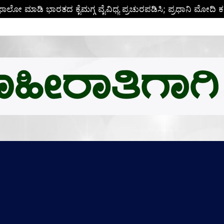
ಬಿ.ಎಂ.ಗೆ ಚಿನ್ನದ ಪದಕದ ಗರಿ: ಉನ್ನತ ಸಂಶೋಧನೆಗೆ ಅಮೆರಿಕಕ್ಕೆ ಪಯಣ