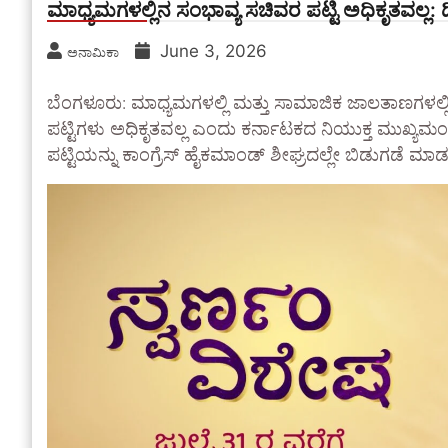
ಮಾಧ್ಯಮಗಳಲ್ಲಿನ ಸಂಭಾವ್ಯ ಸಚಿವರ ಪಟ್ಟಿ ಅಧಿಕೃತವಲ್ಲ: ಡಿ
June 3, 2026
ಅನಾಮಿಕಾ
​ಬೆಂಗಳೂರು: ಮಾಧ್ಯಮಗಳಲ್ಲಿ ಮತ್ತು ಸಾಮಾಜಿಕ ಜಾಲತಾಣಗಳಲ
ಪಟ್ಟಿಗಳು ಅಧಿಕೃತವಲ್ಲ ಎಂದು ಕರ್ನಾಟಕದ ನಿಯುಕ್ತ ಮುಖ್ಯಮಂತ್ರಿ
ಪಟ್ಟಿಯನ್ನು ಕಾಂಗ್ರೆಸ್ ಹೈಕಮಾಂಡ್ ಶೀಘ್ರದಲ್ಲೇ ಬಿಡುಗಡೆ ಮಾಡಲ