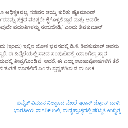
ಯೂ ಅಧಿಕೃತವಲ್ಲ. ಸಚಿವರ ಆಯ್ಕೆ ಕುರಿತು ಹೈಕಮಾಂಡ್
ನು ಪಕ್ಷದ ವರಿಷ್ಠರೇ ಕೈಗೊಳ್ಳಲಿದ್ದಾರೆ ಮತ್ತು ಅವರೇ
ೆ ಯಾವುದೇ ವದಂತಿಗಳನ್ನು ನಂಬಬೇಡಿ,” ಎಂದು ಶಿವಕುಮಾರ್
ು (ಇಂದು) ಇಲ್ಲಿನ ಲೋಕ ಭವನದಲ್ಲಿ ಡಿ.ಕೆ. ಶಿವಕುಮಾರ್ ಅವರು
. ಈ ಹಿನ್ನೆಲೆಯಲ್ಲಿ ಸಚಿವ ಸಂಪುಟದಲ್ಲಿ ಯಾರಿಗೆಲ್ಲಾ ಸ್ಥಾನ
್ಲಿ ತೀವ್ರಗೊಂಡಿವೆ. ಆದರೆ, ಈ ಎಲ್ಲಾ ಊಹಾಪೋಹಗಳಿಗೆ ತೆರೆ
ು ಬಿಡುಗಡೆ ಮಾಡಲಿದೆ ಎಂದು ಸ್ಪಷ್ಟಪಡಿಸುವ ಮೂಲಕ
ಕುವೈತ್ ವಿಮಾನ ನಿಲ್ದಾಣದ ಮೇಲೆ ಇರಾನ್ ಡ್ರೋನ್ ದಾಳಿ:
ಭಾರತೀಯ ನಾಗರಿಕ ಬಲಿ, ಮಧ್ಯಪ್ರಾಚ್ಯದಲ್ಲಿ ಪರಿಸ್ಥಿತಿ ಉದ್ವಿಗ್ನ