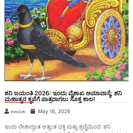
​ಶನಿ ಜಯಂತಿ 2026: ಇಂದು ವೈಶಾಖ ಅಮಾವಾಸ್ಯೆ; ಶನಿ
ಮಹಾತ್ಮನ ಕೃಪೆಗೆ ಪಾತ್ರರಾಗಲು ಸೂಕ್ತ ಕಾಲ!
May 16, 2026
ಅನಾಮಿಕಾ
ಇಂದು ದೇಶಾದ್ಯಂತ ಅತ್ಯಂತ ಭಕ್ತಿ ಮತ್ತು ಶ್ರದ್ಧೆಯಿಂದ ‘ಶನಿ