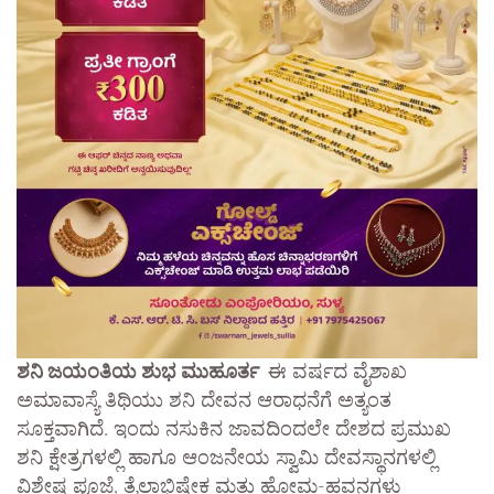
ಶನಿ ಜಯಂತಿಯ ಶುಭ ಮುಹೂರ್ತ ​
ಈ ವರ್ಷದ ವೈಶಾಖ
ಅಮಾವಾಸ್ಯೆ ತಿಥಿಯು ಶನಿ ದೇವನ ಆರಾಧನೆಗೆ ಅತ್ಯಂತ
ಸೂಕ್ತವಾಗಿದೆ. ಇಂದು ನಸುಕಿನ ಜಾವದಿಂದಲೇ ದೇಶದ ಪ್ರಮುಖ
ಶನಿ ಕ್ಷೇತ್ರಗಳಲ್ಲಿ ಹಾಗೂ ಆಂಜನೇಯ ಸ್ವಾಮಿ ದೇವಸ್ಥಾನಗಳಲ್ಲಿ
ವಿಶೇಷ ಪೂಜೆ, ತೈಲಾಭಿಷೇಕ ಮತ್ತು ಹೋಮ-ಹವನಗಳು