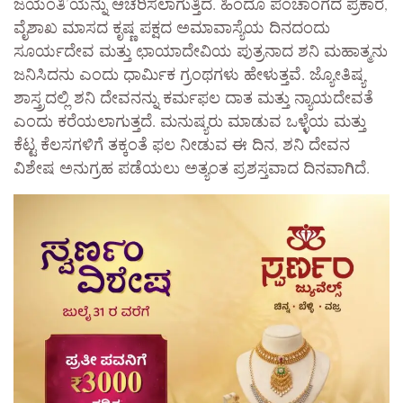
ಜಯಂತಿ’ಯನ್ನು ಆಚರಿಸಲಾಗುತ್ತಿದೆ. ಹಿಂದೂ ಪಂಚಾಂಗದ ಪ್ರಕಾರ,
ವೈಶಾಖ ಮಾಸದ ಕೃಷ್ಣ ಪಕ್ಷದ ಅಮಾವಾಸ್ಯೆಯ ದಿನದಂದು
ಸೂರ್ಯದೇವ ಮತ್ತು ಛಾಯಾದೇವಿಯ ಪುತ್ರನಾದ ಶನಿ ಮಹಾತ್ಮನು
ಜನಿಸಿದನು ಎಂದು ಧಾರ್ಮಿಕ ಗ್ರಂಥಗಳು ಹೇಳುತ್ತವೆ. ಜ್ಯೋತಿಷ್ಯ
ಶಾಸ್ತ್ರದಲ್ಲಿ ಶನಿ ದೇವನನ್ನು ಕರ್ಮಫಲ ದಾತ ಮತ್ತು ನ್ಯಾಯದೇವತೆ
ಎಂದು ಕರೆಯಲಾಗುತ್ತದೆ. ಮನುಷ್ಯರು ಮಾಡುವ ಒಳ್ಳೆಯ ಮತ್ತು
ಕೆಟ್ಟ ಕೆಲಸಗಳಿಗೆ ತಕ್ಕಂತೆ ಫಲ ನೀಡುವ ಈ ದಿನ, ಶನಿ ದೇವನ
ವಿಶೇಷ ಅನುಗ್ರಹ ಪಡೆಯಲು ಅತ್ಯಂತ ಪ್ರಶಸ್ತವಾದ ದಿನವಾಗಿದೆ.