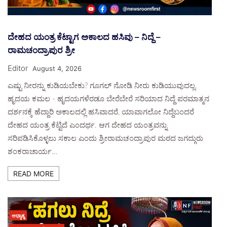
ದೇಹದ ಯಂತ್ರ ಕೆಟ್ಟಾಗ ಅಕಾಲದ ಹಸಿವು – ನಿದ್ದೆ –
ರಾಮಚಂದ್ರಾಪುರ ಶ್ರೀ
Editor
August 4, 2026
ಎಷ್ಟು ನೀರನ್ನು ಕುಡಿಯಬೇಕು? ಗೂಗಲ್ ನೋಡಿ ನೀರು ಕುಡಿಯುವುದಲ್ಲ.
ಹೃದಯ ಕಮಲ - ಹೃದಯಗಳೆರಡೂ ಬೇರೆಬೇರೆ ಸರಿಯಾದ ನಿದ್ದೆ ಪರಮಾತ್ಮನ
ದರ್ಶನಕ್ಕೆ ಹೆದ್ದಾರಿ ಅಕಾಲದಲ್ಲಿ ಹಸಿವಾದರೆ, ಯಾವಾಗಲೋ ನಿದ್ದೆಬಂದರೆ
ದೇಹದ ಯಂತ್ರ ಕೆಟ್ಟಿದೆ ಎಂದರ್ಥ. ಆಗ ದೇಹದ ಯಂತ್ರವನ್ನು
ಸರಿಪಡಿಸಿಕೊಳ್ಳಲು ಸಕಾಲ ಎಂದು ಶ್ರೀರಾಮಚಂದ್ರಾಪುರ ಮಠದ ಜಗದ್ಗುರು
ಶಂಕರಾಚಾರ್ಯ…
READ MORE
ಆಧ್ಯಾತ್ಮ