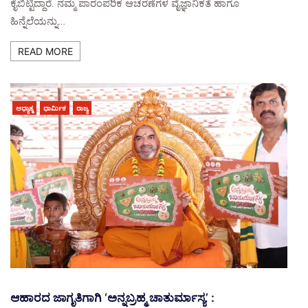
ಕೈಬಿಟ್ಟಿದ್ದಾರೆ. ನಮ್ಮ ಪಾರಂಪರಿಕ ಆಚರಣೆಗಳ ವೈಜ್ಞಾನಿಕತೆ ಹಾಗೂ
ಹಿನ್ನೆಲೆಯನ್ನು…
READ MORE
ಆಧ್ಯಾತ್ಮ
ಧಾರ್ಮಿಕ
ರಾಜ್ಯ
ಆಹಾರದ ಜಾಗೃತಿಗಾಗಿ ‘ಅನ್ನಬ್ರಹ್ಮ ಚಾತುರ್ಮಾಸ್ಯ’ :