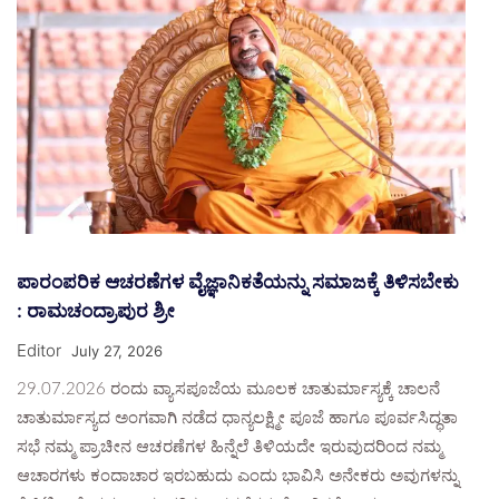
ಪಾರಂಪರಿಕ ಆಚರಣೆಗಳ ವೈಜ್ಞಾನಿಕತೆಯನ್ನು ಸಮಾಜಕ್ಕೆ ತಿಳಿಸಬೇಕು
: ರಾಮಚಂದ್ರಾಪುರ ಶ್ರೀ
Editor
July 27, 2026
29.07.2026 ರಂದು ವ್ಯಾಸಪೂಜೆಯ ಮೂಲಕ ಚಾತುರ್ಮಾಸ್ಯಕ್ಕೆ ಚಾಲನೆ
ಚಾತುರ್ಮಾಸ್ಯದ ಅಂಗವಾಗಿ ನಡೆದ ಧಾನ್ಯಲಕ್ಷ್ಮೀ ಪೂಜೆ ಹಾಗೂ ಪೂರ್ವಸಿದ್ಧತಾ
ಸಭೆ ನಮ್ಮ ಪ್ರಾಚೀನ ಆಚರಣೆಗಳ ಹಿನ್ನೆಲೆ ತಿಳಿಯದೇ ಇರುವುದರಿಂದ ನಮ್ಮ
ಆಚಾರಗಳು ಕಂದಾಚಾರ ಇರಬಹುದು ಎಂದು ಭಾವಿಸಿ ಅನೇಕರು ಅವುಗಳನ್ನು