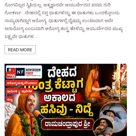
ರೋಗವಿಲ್ಲದ ಸ್ಥಿತಿಯಲ್ಲ. ಆತ್ಮಜ್ಞಾನವೇ ಆಯುರ್ವೇದದ ಪರಮ ಗುರಿ
ಗೋಕರ್ಣ : ದೇಹದಲ್ಲಿ ಸಪ್ತ ಧಾತುಗಳಿದ್ದು, ಈ ಧಾತುಗಳು ಒಂದಕ್ಕೋಂದು
ಸಾಮ್ಯವಾಗಿದ್ದಾಗ ಆರೋಗ್ಯ. ಧಾತುಗಳಲ್ಲಿ ವೈಷಮ್ಯ ಉಂಟಾದಾಗ ಅದೇ
ಅನಾರೋಗ್ಯ ಎಂಬುದಾಗಿ ಆರೋಗ್ಯ ಶಾಸ್ತ್ರ ಹೇಳಿದ್ದು, ಆಯುರ್ವೇದದ ಮುಖ್ಯ
ಲಕ್ಷ್ಯವೇ ಧಾತುಗಳ…
READ MORE
ಆಧ್ಯಾತ್ಮ
ಆರೋಗ್ಯ ಮತ್ತು ಸೌಂದರ್ಯ
ಧಾರ್ಮಿಕ
ಪ್ರಾದೇಶಿಕ
ರಾಜ್ಯ