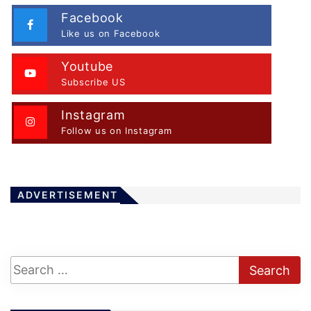
p
a
Facebook
Like us on Facebook
g
i
Youtube
n
Subscribe US
a
t
Instagram
Follow us on Instagram
i
o
n
ADVERTISEMENT