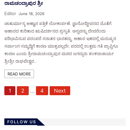
ರಾಮಚಂದ್ರಾಪುರ ಶ್ರೀ
Editor
June 18, 2026
ಚಾತುರ್ಮಾಸ್ಯ ಆಹ್ವಾನ ಪತ್ರಿಕೆ ಲೋಕಾರ್ಪಣೆ. ಜ್ಞಾನೋದ್ದೀಪನದ ಜೊತೆಗೆ
ಆಹಾರದ ಕುರಿತಾದ ಋಷಿದರ್ಶನದ ಪ್ರಸ್ತುತಿ. ಅನ್ನವನ್ನು ದೇವರೆಂದು
ಪರಿಭಾವಿಸುವ ಪರಂಪರೆ ಸನಾತನ ಭಾರತದ್ದು. ಆಹಾರ ಇಹದಲ್ಲಿ ಮನುಷ್ಯನ
ಸರ್ವಾಂಗ ಸಮೃದ್ಧಿಗೆ ಕಾರಣ ಮಾತ್ರವಲ್ಲದೇ, ಪರದಲ್ಲಿ ಉತ್ತಮ ಗತಿ ಪ್ರಾಪ್ತಿಗೂ
ಕಾರಣ ಎಂದು ಶ್ರೀರಾಮಚಂದ್ರಾಪುರ ಮಠದ ಜಗದ್ಗುರು ಶಂಕರಾಚಾರ್ಯ
ಶ್ರೀಶ್ರೀ ರಾಘವೇಶ್ವರ…
READ MORE
P
1
2
…
4
Next
o
s
t
s
FOLLOW US