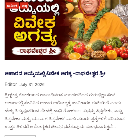
ಧಾರ್ಮಿಕ
ರಾಜ್ಯ
ಆಹಾರದ ಆಯ್ಕೆಯಲ್ಲಿ ವಿವೇಕ ಅಗತ್ಯ -ರಾಘವೇಶ್ವರ ಶ್ರೀ
Editor
July 31, 2026
ಶ್ರೀಕ್ಷೇತ್ರ ಗೋಕರ್ಣದ ಉಪಾಧಿವಂತ ಮಂಡಲದಿಂದ ಗುರುಭಿಕ್ಷಾ ಸೇವೆ
ಅಕಾಲದಲ್ಲಿ ಸೇವಿಸಿದ ಆಹಾರ ಆರೋಗ್ಯಕ್ಕೆ ಹಾನಿಕಾರಕ ರುಚಿಯಿದೆ ಎಂದು
ಹೆಚ್ಚು ತಿನ್ನುವುದರಿಂದ ದೇಹಕ್ಕೆ ಹಾನಿ ಗೋಕರ್ಣ: ‘ಏನನ್ನು ತಿನ್ನಬೇಕು, ಎಷ್ಟು
ತಿನ್ನಬೇಕು ಮತ್ತು ಯಾವಾಗ ತಿನ್ನಬೇಕು’ ಎಂಬ ಮೂರು ಪ್ರಶ್ನೆಗಳಿಗೆ ಸರಿಯಾದ
ಉತ್ತರ ತಿಳಿದರೆ ಆರೋಗ್ಯಕರ ಜೀವನ ನಡೆಸುವುದು ಸುಲಭವಾಗುತ್ತದೆ…