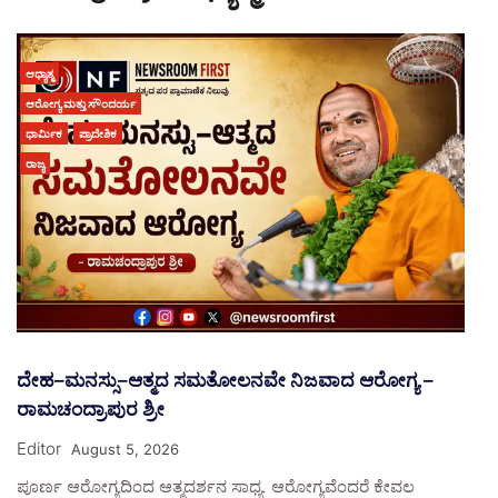
ಆಧ್ಯಾತ್ಮ
ಆರೋಗ್ಯ ಮತ್ತು ಸೌಂದರ್ಯ
ಧಾರ್ಮಿಕ
ಪ್ರಾದೇಶಿಕ
ರಾಜ್ಯ
ದೇಹ–ಮನಸ್ಸು–ಆತ್ಮದ ಸಮತೋಲನವೇ ನಿಜವಾದ ಆರೋಗ್ಯ –
ರಾಮಚಂದ್ರಾಪುರ ಶ್ರೀ
Editor
August 5, 2026
ಪೂರ್ಣ ಆರೋಗ್ಯದಿಂದ ಆತ್ಮದರ್ಶನ ಸಾಧ್ಯ. ಆರೋಗ್ಯವೆಂದರೆ ಕೇವಲ