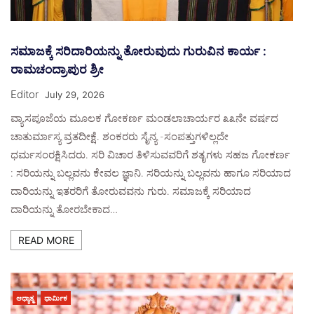
ಸಮಾಜಕ್ಕೆ ಸರಿದಾರಿಯನ್ನು ತೋರುವುದು ಗುರುವಿನ ಕಾರ್ಯ :
ರಾಮಚಂದ್ರಾಪುರ ಶ್ರೀ
Editor
July 29, 2026
ವ್ಯಾಸಪೂಜೆಯ ಮೂಲಕ ಗೋಕರ್ಣ ಮಂಡಲಾಚಾರ್ಯರ ೩೩ನೇ ವರ್ಷದ
ಚಾತುರ್ಮಾಸ್ಯ ವ್ರತದೀಕ್ಷೆ. ಶಂಕರರು ಸೈನ್ಯ -ಸಂಪತ್ತುಗಳಿಲ್ಲದೇ
ಧರ್ಮಸಂರಕ್ಷಿಸಿದರು. ಸರಿ ವಿಚಾರ ತಿಳಿಸುವವರಿಗೆ ಶತೃಗಳು ಸಹಜ ಗೋಕರ್ಣ
: ಸರಿಯನ್ನು ಬಲ್ಲವನು ಕೇವಲ ಜ್ಞಾನಿ. ಸರಿಯನ್ನು ಬಲ್ಲವನು ಹಾಗೂ ಸರಿಯಾದ
ದಾರಿಯನ್ನು ಇತರರಿಗೆ ತೋರುವವನು ಗುರು. ಸಮಾಜಕ್ಕೆ ಸರಿಯಾದ
ದಾರಿಯನ್ನು ತೋರಬೇಕಾದ…
READ MORE
ಆಧ್ಯಾತ್ಮ
ಧಾರ್ಮಿಕ