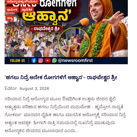
ಆರೋಗ್ಯ ಮತ್ತು ಸೌಂದರ್ಯ
ಧಾರ್ಮಿಕ
ಪ್ರಾದೇಶಿಕ
ರಾಜ್ಯ
‘ಹಗಲು ನಿದ್ರೆ ಅನೇಕ ರೋಗಗಳಿಗೆ ಆಹ್ವಾನʼ- ರಾಘವೇಶ್ವರ ಶ್ರೀ
Editor
August 3, 2026
ಸರಿಯಾದ ನಿದ್ರೆ ಆರೋಗ್ಯದ ಮೂಲ ಔಷಧಿಗಿಂತ ಉತ್ತಮ ಜೀವನ ಶೈಲಿ
ಅತ್ಯುತ್ತಮ ಪರಿಹಾರ ಹಗಲು ನಿದ್ರೆಯಿಂದ ಮಧುಮೇಹ - ಹೃದ್ರೋಗ ಸಾಧ್ಯತೆ
ಗೋಕರ್ಣ: ಮಾನವನ ದೈಹಿಕ ಹಾಗೂ ಮಾನಸಿಕ ಆರೋಗ್ಯಕ್ಕೆ ಸರಿಯಾದ ನಿದ್ರೆ
ಅತ್ಯಂತ ಅವಶ್ಯಕ. ಹೀಗಾಗಿ ರಾತ್ರಿ ಸಮಯದಲ್ಲಿ ಸುಖನಿದ್ರೆ ಮಾಡುವುದು
ಆರೋಗ್ಯಕರ ಜೀವನದ ಮೂಲಾಧಾರ ಎಂದು…