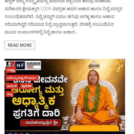
ಡಿನ್ನರ್ ನಮ್ಮ ಸಂಸ್ಕೃತಿಯಲ್ಲ ಮಲಗುವ ದಿಕ್ಕಿನಿಂದ ಹಲವು ಪರಿಣಾಮ.
ಗುರಿಕಾರರ ಕ್ಷೇಮಕ್ಕಾಗಿ 1008 ನವಗ್ರಹ ಹವನ ಆಹಾರ ಹಾಗೂ ನಿದ್ದೆ ಪರಸ್ಪರ
ಸಂಬಂಧಿತವಾಗಿದೆ. ನಿದ್ದೆ ಚನ್ನಾಗಿ ಬರಲು ಹಸಿವು ಅಗತ್ಯ ಹಾಗೂ ಆಹಾರ
ಸರಿಯಾಗಿದ್ದರೆ ಸರಿಯಾದ ನಿದ್ರೆ ಪ್ರಾಪ್ತವಾಗುತ್ತದೆ. ದೇಹಕ್ಕೆ ಸಂಬಂಧಿಸಿದ
ಮೂರು ಉಪಾಂಗಗಳಲ್ಲಿ ನಿದ್ದೆ ಹಾಗೂ ಆಹಾರ…
READ MORE
ಆಧ್ಯಾತ್ಮ
ಆರೋಗ್ಯ ಮತ್ತು ಸೌಂದರ್ಯ
ಧಾರ್ಮಿಕ
ಪ್ರಾದೇಶಿಕ
ರಾಜ್ಯ