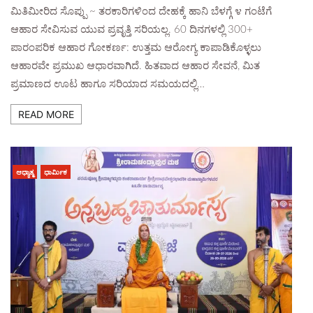
ಮಿತಿಮೀರಿದ ಸೊಪ್ಪು ~ ತರಕಾರಿಗಳಿಂದ ದೇಹಕ್ಕೆ ಹಾನಿ ಬೆಳಗ್ಗೆ ೪ ಗಂಟೆಗೆ
ಆಹಾರ ಸೇವಿಸುವ ಯುವ ಪ್ರವೃತ್ತಿ ಸರಿಯಲ್ಲ. 60 ದಿನಗಳಲ್ಲಿ 300+
ಪಾರಂಪರಿಕ ಆಹಾರ ಗೋಕರ್ಣ: ಉತ್ತಮ ಆರೋಗ್ಯ ಕಾಪಾಡಿಕೊಳ್ಳಲು
ಆಹಾರವೇ ಪ್ರಮುಖ ಆಧಾರವಾಗಿದೆ. ಹಿತವಾದ ಆಹಾರ ಸೇವನೆ, ಮಿತ
ಪ್ರಮಾಣದ ಊಟ ಹಾಗೂ ಸರಿಯಾದ ಸಮಯದಲ್ಲಿ…
READ MORE
ಆಧ್ಯಾತ್ಮ
ಧಾರ್ಮಿಕ