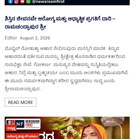
ಶಿಸ್ತಿನ ಜೀವನವೇ ಆರೋಗ್ಯ ಮತ್ತು ಆಧ್ಯಾತ್ಮಿಕ ಪ್ರಗತಿಗೆ ದಾರಿ –
ರಾಮಚಂದ್ರಾಪುರ ಶ್ರೀ
Editor
August 2, 2026
ಮೊಬೈಲ್ ನೋಡುತ್ತಾ ಆಹಾರ ಸೇವಿಸುವುದು ಮನಸ್ಸಿಗೆ ಮಾರಕ. ತಿನ್ನುವ
ಆಹಾರದಂತೆ ವರ್ತಿಸುವ ಮನಸ್ಸು. ಶ್ರೀಕ್ಷೇತ್ರ ಹೊರನಾಡಿನ ಧರ್ಮಕರ್ತರಿಂದ
ಗುರುಭಿಕ್ಷಾ ಸೇವೆ. ಗೋಕರ್ಣ: ಮನುಷ್ಯನ ದೇಹವನ್ನು ಸುಸ್ಥಿತಿಯಲ್ಲಿಡಲು
ಆಹಾರ, ನಿದ್ರೆ ಮತ್ತು ಬ್ರಹ್ಮಚರ್ಯ ಎಂಬ ಮೂರು ಅಂಶಗಳು ಪ್ರಮುಖವಾಗಿವೆ.
ಈ ಮೂರು ಸಮರ್ಪಕವಾಗಿದ್ದಾಗ ಶರೀರ ಸ್ವಸ್ಥವಾಗಿರಲು ಸಾಧ್ಯ ಎಂದು
ಶ್ರೀರಾಮಚಂದ್ರಾಪುರ…
READ MORE
ಆಧ್ಯಾತ್ಮ
ಆರೋಗ್ಯ ಮತ್ತು ಸೌಂದರ್ಯ