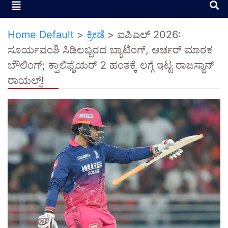
Home Default
>
ಕ್ರೀಡೆ
>
ಐಪಿಎಲ್ 2026:
ಸೂರ್ಯವಂಶಿ ಸಿಡಿಲಬ್ಬರದ ಬ್ಯಾಟಿಂಗ್, ಆರ್ಚರ್ ಮಾರಕ
ಬೌಲಿಂಗ್; ಕ್ವಾಲಿಫೈಯರ್ 2 ಹಂತಕ್ಕೆ ಲಗ್ಗೆ ಇಟ್ಟ ರಾಜಸ್ಥಾನ್
ರಾಯಲ್ಸ್!