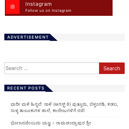
Instagram
Follow us on Instagram
ADVERTISEMENT
RECENT POSTS
​ಭಾರೀ ಮಳೆ ಹಿನ್ನಲೆ: ನಾಳೆ (ಆಗಸ್ಟ್ 8) ಪುತ್ತೂರು, ಬೆಳ್ತಂಗಡಿ, ಕಡಬ,
ಸುಳ್ಯ ತಾಲೂಕುಗಳ ಶಾಲೆ, ಕಾಲೇಜುಗಳಿಗೆ ರಜೆ!
ಭೋಜನವೆಂಬುದು ಯಜ್ಞ – ರಾಮಚಂದ್ರಾಪುರ ಶ್ರೀ