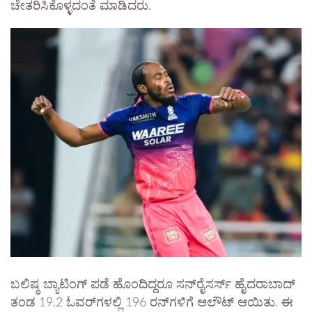
ಚೇತರಿಸಿಕೊಳ್ಳದಂತೆ ಮಾಡಿದರು.​
ಬಲಿಷ್ಠ ಬ್ಯಾಟಿಂಗ್ ಪಡೆ ಹೊಂದಿದ್ದರೂ ಸನ್‌ರೈಸರ್ಸ್ ಹೈದರಾಬಾದ್
ತಂಡ 19.2 ಓವರ್‌ಗಳಲ್ಲಿ 196 ರನ್‌ಗಳಿಗೆ ಆಲೌಟ್ ಆಯಿತು. ಈ