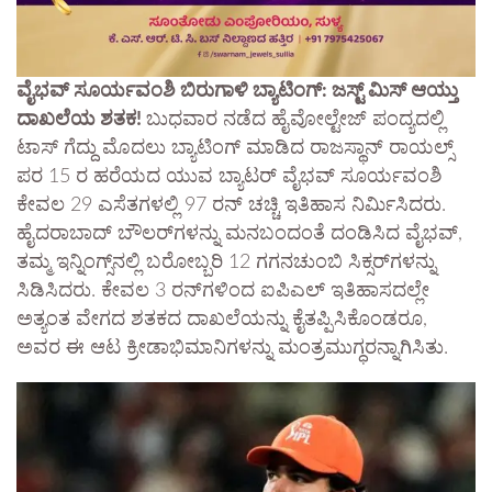
ವೈಭವ್ ಸೂರ್ಯವಂಶಿ ಬಿರುಗಾಳಿ ಬ್ಯಾಟಿಂಗ್: ಜಸ್ಟ್ ಮಿಸ್ ಆಯ್ತು
ದಾಖಲೆಯ ಶತಕ!​
ಬುಧವಾರ ನಡೆದ ಹೈವೋಲ್ಟೇಜ್ ಪಂದ್ಯದಲ್ಲಿ
ಟಾಸ್ ಗೆದ್ದು ಮೊದಲು ಬ್ಯಾಟಿಂಗ್ ಮಾಡಿದ ರಾಜಸ್ಥಾನ್ ರಾಯಲ್ಸ್
ಪರ 15 ರ ಹರೆಯದ ಯುವ ಬ್ಯಾಟರ್ ವೈಭವ್ ಸೂರ್ಯವಂಶಿ
ಕೇವಲ 29 ಎಸೆತಗಳಲ್ಲಿ 97 ರನ್ ಚಚ್ಚಿ ಇತಿಹಾಸ ನಿರ್ಮಿಸಿದರು.
ಹೈದರಾಬಾದ್ ಬೌಲರ್‌ಗಳನ್ನು ಮನಬಂದಂತೆ ದಂಡಿಸಿದ ವೈಭವ್,
ತಮ್ಮ ಇನ್ನಿಂಗ್ಸ್‌ನಲ್ಲಿ ಬರೋಬ್ಬರಿ 12 ಗಗನಚುಂಬಿ ಸಿಕ್ಸರ್‌ಗಳನ್ನು
ಸಿಡಿಸಿದರು. ಕೇವಲ 3 ರನ್‌ಗಳಿಂದ ಐಪಿಎಲ್ ಇತಿಹಾಸದಲ್ಲೇ
ಅತ್ಯಂತ ವೇಗದ ಶತಕದ ದಾಖಲೆಯನ್ನು ಕೈತಪ್ಪಿಸಿಕೊಂಡರೂ,
ಅವರ ಈ ಆಟ ಕ್ರೀಡಾಭಿಮಾನಿಗಳನ್ನು ಮಂತ್ರಮುಗ್ಧರನ್ನಾಗಿಸಿತು.