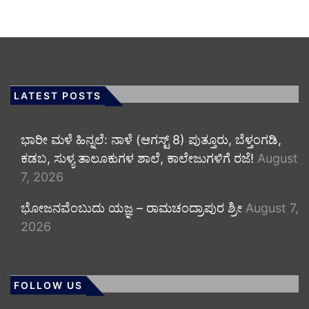
LATEST POSTS
​ಭಾರೀ ಮಳೆ ಹಿನ್ನಲೆ: ನಾಳೆ (ಆಗಸ್ಟ್ 8) ಪುತ್ತೂರು, ಬೆಳ್ತಂಗಡಿ,
ಕಡಬ, ಸುಳ್ಯ ತಾಲೂಕುಗಳ ಶಾಲೆ, ಕಾಲೇಜುಗಳಿಗೆ ರಜೆ!
August
7, 2026
ಭೋಜನವೆಂಬುದು ಯಜ್ಞ – ರಾಮಚಂದ್ರಾಪುರ ಶ್ರೀ
August 7,
2026
FOLLOW US