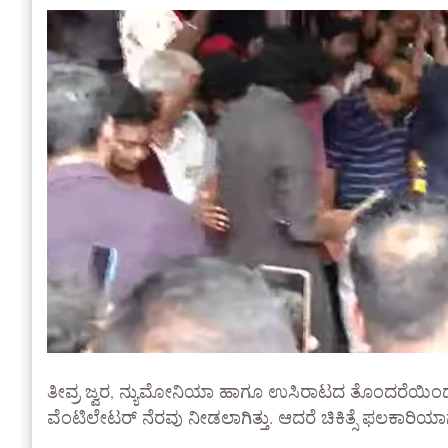
ತೀವ್ರ ಜ್ವರ, ನ್ಯುಮೋನಿಯಾ ಹಾಗೂ ಉಸಿರಾಟದ ತೊಂದರೆಯಿಂದಾಗ
ವೆಂಟಿಲೇಟರ್ ನೆರವು ನೀಡಲಾಗಿತ್ತು. ಆದರೆ ಚಿಕಿತ್ಸೆ ಫಲಕಾ