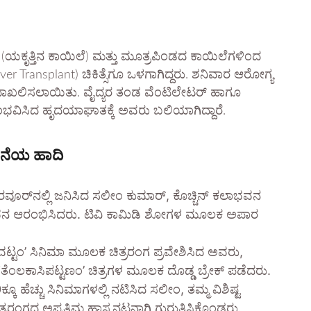
ಯಕೃತ್ತಿನ ಕಾಯಿಲೆ) ಮತ್ತು ಮೂತ್ರಪಿಂಡದ ಕಾಯಿಲೆಗಳಿಂದ
iver Transplant) ಚಿಕಿತ್ಸೆಗೂ ಒಳಗಾಗಿದ್ದರು. ಶನಿವಾರ ಆರೋಗ್ಯ
ೆಗೆ ದಾಖಲಿಸಲಾಯಿತು. ವೈದ್ಯರ ತಂಡ ವೆಂಟಿಲೇಟರ್ ಹಾಗೂ
ಭವಿಸಿದ ಹೃದಯಾಘಾತಕ್ಕೆ ಅವರು ಬಲಿಯಾಗಿದ್ದಾರೆ.
ಾಧನೆಯ ಹಾದಿ
ವೂರ್‌ನಲ್ಲಿ ಜನಿಸಿದ ಸಲೀಂ ಕುಮಾರ್, ಕೊಚ್ಚಿನ್ ಕಲಾಭವನ
ತಿಜೀವನ ಆರಂಭಿಸಿದರು. ಟಿವಿ ಕಾಮಿಡಿ ಶೋಗಳ ಮೂಲಕ ಅಪಾರ
ವಟ್ಟಂ’ ಸಿನಿಮಾ ಮೂಲಕ ಚಿತ್ರರಂಗ ಪ್ರವೇಶಿಸಿದ ಅವರು,
ೆಂಲಕಾಸಿಪಟ್ಟಣಂ’ ಚಿತ್ರಗಳ ಮೂಲಕ ದೊಡ್ಡ ಬ್ರೇಕ್ ಪಡೆದರು.
 ಹೆಚ್ಚು ಸಿನಿಮಾಗಳಲ್ಲಿ ನಟಿಸಿದ ಸಲೀಂ, ತಮ್ಮ ವಿಶಿಷ್ಟ
ರಂಗದ ಅಪ್ರತಿಮ ಹಾಸ್ಯನಟನಾಗಿ ಗುರುತಿಸಿಕೊಂಡರು.