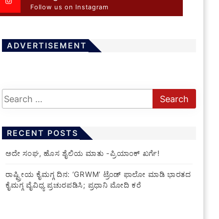
Follow us on Instagram
ADVERTISEMENT
RECENT POSTS
ಅದೇ ಸಂಘ, ಹೊಸ ಶೈಲಿಯ ಮಾತು -ಪ್ರಿಯಾಂಕ್ ಖರ್ಗೆ!
ರಾಷ್ಟ್ರೀಯ ಕೈಮಗ್ಗ ದಿನ: ‘GRWM’ ಟ್ರೆಂಡ್ ಫಾಲೋ ಮಾಡಿ ಭಾರತದ
ಕೈಮಗ್ಗ ವೈವಿಧ್ಯ ಪ್ರಚುರಪಡಿಸಿ; ಪ್ರಧಾನಿ ಮೋದಿ ಕರೆ