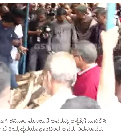
ಿ ಶನಿವಾರ ಮುಂಜಾನೆ ಅವರನ್ನು ಆಸ್ಪತ್ರೆಗೆ ದಾಖಲಿಸಿ
ರಿಯಾಗದೆ ತೀವ್ರ ಹೃದಯಾಘಾತದಿಂದ ಅವರು ನಿಧನರಾದರು.