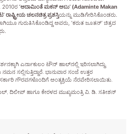
ು, 2010ರ
‘ಆದಾಮಿಂತೆ ಮಕನ್ ಅಬು’ (Adaminte Makan
ಟ’ ರಾಷ್ಟ್ರೀಯ ಚಲನಚಿತ್ರ ಪ್ರಶಸ್ತಿ
ಯನ್ನು ಮುಡಿಗೇರಿಸಿಕೊಂಡರು.
ರಾಗಿಯೂ ಗುರುತಿಸಿಕೊಂಡಿದ್ದ ಅವರು, ‘ಕರುತ ಜೂತನ್’ ಚಿತ್ರದ
ರು.
ಕ್ಕಾಗಿ ಎರ್ನಾಕುಲಂ ಟೌನ್ ಹಾಲ್‌ನಲ್ಲಿ ಇರಿಸಲಾಗಿದ್ದು,
ನ ಸಲ್ಲಿಸುತ್ತಿದ್ದಾರೆ. ಭಾನುವಾರ ಸಂಜೆ ಉತ್ತರ
 ಸರ್ಕಾರಿ ಗೌರವಗಳೊಂದಿಗೆ ಅಂತ್ಯಕ್ರಿಯೆ ನೆರವೇರಿಸಲಾಯಿತು.
ಲಾಲ್, ದಿಲೀಪ್ ಹಾಗೂ ಕೇರಳದ ಮುಖ್ಯಮಂತ್ರಿ ವಿ. ಡಿ. ಸತೀಶನ್