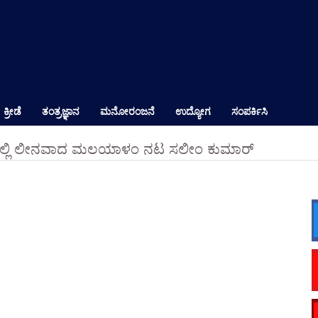
ಕ್ರೀಡೆ
ತಂತ್ರಜ್ಞಾನ
ಮನೋರಂಜನೆ
ಉದ್ಯೋಗ
ಸಂಪರ್ಕಿಸಿ
್ಲಿ ಲೀನವಾದ ಮಲಯಾಳಂ ನಟ ಸಲೀಂ ಕುಮಾರ್