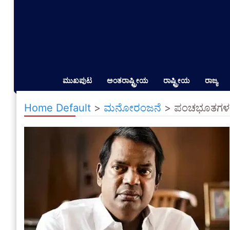
ಮುಖಪುಟ
ಅಂತರಾಷ್ಟ್ರೀಯ
ರಾಷ್ಟ್ರೀಯ
ರಾಜ್ಯ
Home Default
>
ಮನೋರಂಜನೆ
>
ಪಂಚಭೂತಗಳಲ