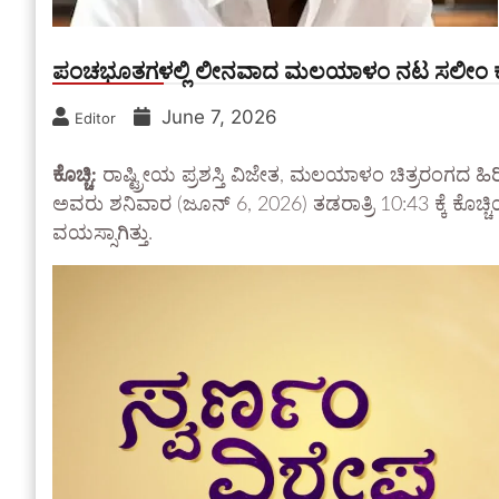
ಪಂಚಭೂತಗಳಲ್ಲಿ ಲೀನವಾದ ಮಲಯಾಳಂ ನಟ ಸಲೀಂ 
June 7, 2026
Editor
ಕೊಚ್ಚಿ:
ರಾಷ್ಟ್ರೀಯ ಪ್ರಶಸ್ತಿ ವಿಜೇತ, ಮಲಯಾಳಂ ಚಿತ್ರರಂಗದ ಹ
ಅವರು ಶನಿವಾರ (ಜೂನ್ 6, 2026) ತಡರಾತ್ರಿ 10:43 ಕ್ಕೆ ಕೊಚ್ಚ
ವಯಸ್ಸಾಗಿತ್ತು.