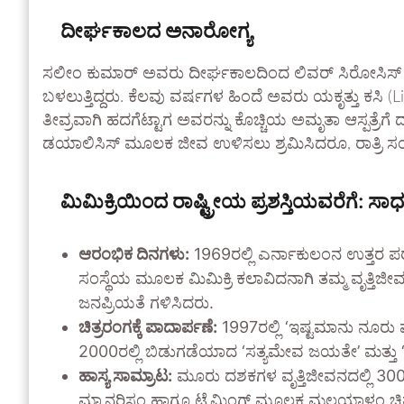
ದೀರ್ಘಕಾಲದ ಅನಾರೋಗ್ಯ
ಸಲೀಂ ಕುಮಾರ್ ಅವರು ದೀರ್ಘಕಾಲದಿಂದ ಲಿವರ್ ಸಿರೋಸಿಸ್ (
ಬಳಲುತ್ತಿದ್ದರು. ಕೆಲವು ವರ್ಷಗಳ ಹಿಂದೆ ಅವರು ಯಕೃತ್ತು ಕಸಿ (L
ತೀವ್ರವಾಗಿ ಹದಗೆಟ್ಟಾಗ ಅವರನ್ನು ಕೊಚ್ಚಿಯ ಅಮೃತಾ ಆಸ್ಪತ್ರ
ಡಯಾಲಿಸಿಸ್ ಮೂಲಕ ಜೀವ ಉಳಿಸಲು ಶ್ರಮಿಸಿದರೂ, ರಾತ್ರಿ ಸಂ
ಮಿಮಿಕ್ರಿಯಿಂದ ರಾಷ್ಟ್ರೀಯ ಪ್ರಶಸ್ತಿಯವರೆಗೆ: ಸ
ಆರಂಭಿಕ ದಿನಗಳು:
1969ರಲ್ಲಿ ಎರ್ನಾಕುಲಂನ ಉತ್ತರ ಪರ
ಸಂಸ್ಥೆಯ ಮೂಲಕ ಮಿಮಿಕ್ರಿ ಕಲಾವಿದನಾಗಿ ತಮ್ಮ ವೃತ್
ಜನಪ್ರಿಯತೆ ಗಳಿಸಿದರು.
ಚಿತ್ರರಂಗಕ್ಕೆ ಪಾದಾರ್ಪಣೆ:
1997ರಲ್ಲಿ ‘ಇಷ್ಟಮಾನು ನೂರು 
2000ರಲ್ಲಿ ಬಿಡುಗಡೆಯಾದ ‘ಸತ್ಯಮೇವ ಜಯತೇ’ ಮತ್ತು ‘ತ
ಹಾಸ್ಯ ಸಾಮ್ರಾಟ:
ಮೂರು ದಶಕಗಳ ವೃತ್ತಿಜೀವನದಲ್ಲಿ 300ಕ್ಕೂ
ಮ್ಯಾನರಿಸಂ ಹಾಗೂ ಟೈಮಿಂಗ್ ಮೂಲಕ ಮಲಯಾಳಂ ಚಿತ್ರ