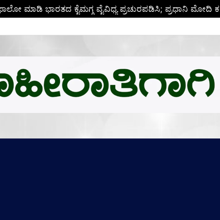
ಬಿ.ಎಂ.ಗೆ ಚಿನ್ನದ ಪದಕದ ಗರಿ: ಉನ್ನತ ಸಂಶೋಧನೆಗೆ ಅಮೆರಿಕಕ್ಕೆ ಪಯಣ