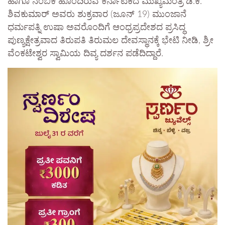
ಹಾಗೂ ನಂಬಿಕೆ ಹೊಂದಿರುವ ಕರ್ನಾಟಕದ ಮುಖ್ಯಮಂತ್ರಿ ಡಿ.ಕೆ.
ಶಿವಕುಮಾರ್ ಅವರು ಶುಕ್ರವಾರ (ಜೂನ್ 19) ಮುಂಜಾನೆ
ಧರ್ಮಪತ್ನಿ ಉಷಾ ಅವರೊಂದಿಗೆ ಆಂಧ್ರಪ್ರದೇಶದ ಪ್ರಸಿದ್ಧ
ಪುಣ್ಯಕ್ಷೇತ್ರವಾದ ತಿರುಪತಿ ತಿರುಮಲ ದೇವಸ್ಥಾನಕ್ಕೆ ಭೇಟಿ ನೀಡಿ, ಶ್ರೀ
ವೆಂಕಟೇಶ್ವರ ಸ್ವಾಮಿಯ ದಿವ್ಯ ದರ್ಶನ ಪಡೆದಿದ್ದಾರೆ.