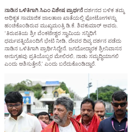
ನಾಡಿನ ಒಳಿತಿಗಾಗಿ ಸಿಎಂ ವಿಶೇಷ ಪ್ರಾರ್ಥನೆ​
ದರ್ಶನದ ಬಳಿಕ ತಮ್ಮ
ಅಧಿಕೃತ ಸಾಮಾಜಿಕ ಜಾಲತಾಣ ಖಾತೆಯಲ್ಲಿ ಫೋಟೋಗಳನ್ನು
ಹಂಚಿಕೊಂಡಿರುವ ಮುಖ್ಯಮಂತ್ರಿ ಡಿ.ಕೆ. ಶಿವಕುಮಾರ್ ಅವರು,
“ತಿರುಪತಿಯ ಶ್ರೀ ವೆಂಕಟೇಶ್ವರ ಸ್ವಾಮಿಯ ಸನ್ನಿಧಿಗೆ
ಧರ್ಮಪತ್ನಿಯೊಂದಿಗೆ ಭೇಟಿ ನೀಡಿ, ದೇವರ ದಿವ್ಯ ದರ್ಶನ ಪಡೆದು
ನಾಡಿನ ಒಳಿತಿಗಾಗಿ ಪ್ರಾರ್ಥಿಸಿದ್ದೇನೆ. ಜಗದೋದ್ಧಾರಕ ಶ್ರೀನಿವಾಸನ
ಅನುಗ್ರಹವು ಪ್ರತಿಯೊಬ್ಬರ ಮೇಲಿರಲಿ, ನಾಡು ಸಮೃದ್ಧಿಯಾಗಲಿ
ಎಂದು ಆಶಿಸುತ್ತೇನೆ,” ಎಂದು ಬರೆದುಕೊಂಡಿದ್ದಾರೆ.