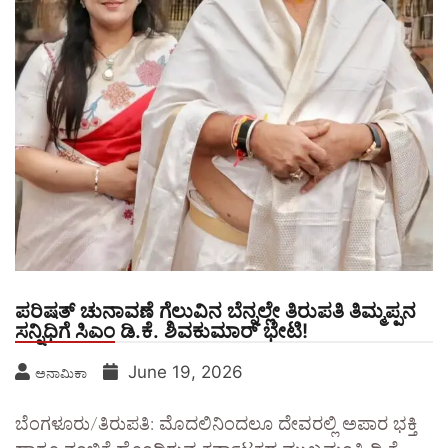
ಪರಿಷತ್ ಚುನಾವಣೆ ಗೆಲುವಿನ ಬೆನ್ನಲ್ಲೇ ತಿರುಪತಿ ತಿಮ್ಮಪ್ಪನ
ಸನ್ನಿಧಿಗೆ ಸಿಎಂ ಡಿ.ಕೆ. ಶಿವಕುಮಾರ್ ಭೇಟಿ!
June 19, 2026
ಅನಾಮಿಕಾ
ಬೆಂಗಳೂರು/ತಿರುಪತಿ: ಮೊದಲಿನಿಂದಲೂ ದೇವರಲ್ಲಿ ಅಪಾರ ಭಕ್ತಿ