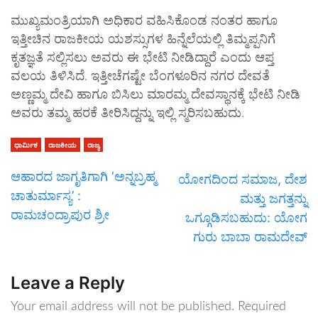
ಮುಖ್ಯಮಂತ್ರಿಯಾಗಿ ಅಧಿಕಾರ ವಹಿಸಿಕೊಂಡ ನಂತರ ಹಾಗೂ
ಇತ್ತೀಚಿನ ರಾಜಕೀಯ ಯಶಸ್ಸುಗಳ ಹಿನ್ನೆಲೆಯಲ್ಲಿ ತಿಮ್ಮಪ್ಪನಿಗೆ
ಕೃತಜ್ಞತೆ ಸಲ್ಲಿಸಲು ಅವರು ಈ ಭೇಟಿ ನೀಡಿದ್ದಾರೆ ಎಂದು ಆಪ್ತ
ವಲಯ ತಿಳಿಸಿದೆ. ಇತ್ತೀಚೆಗಷ್ಟೇ ಬೆಂಗಳೂರಿನ ನಗರ ದೇವತೆ
ಅಣ್ಣಮ್ಮ ದೇವಿ ಹಾಗೂ ಬಿಸಿಲು ಮಾರಮ್ಮ ದೇವಸ್ಥಾನಕ್ಕೆ ಭೇಟಿ ನೀಡಿ
ಅವರು ತಮ್ಮ ಹರಕೆ ತೀರಿಸಿದ್ದನ್ನು ಇಲ್ಲಿ ಸ್ಮರಿಸಬಹುದು.
ಧಾರ್ಮಿಕ
ರಾಜಕೀಯ
ರಾಜ್ಯ
ಆಹಾರದ ಜಾಗೃತಿಗಾಗಿ ‘ಅನ್ನಬ್ರಹ್ಮ
ಯೋಗದಿಂದ ಸಮಾಜ, ದೇಶ
ಚಾತುರ್ಮಾಸ್ಯ’ :
ಮತ್ತು ಜಗತ್ತನ್ನು
ರಾಮಚಂದ್ರಾಪುರ ಶ್ರೀ
ಒಗ್ಗೂಡಿಸಬಹುದು: ಯೋಗ
ಗುರು ಬಾಬಾ ರಾಮದೇವ್
Leave a Reply
Your email address will not be published.
Required