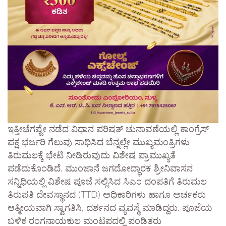
ಇತ್ತೀಚೆಗಷ್ಟೇ ನಡೆದ ವಿಧಾನ ಪರಿಷತ್ ಚುನಾವಣೆಯಲ್ಲಿ ಕಾಂಗ್ರೆಸ್
ಪಕ್ಷ ಭರ್ಜರಿ ಗೆಲುವು ಸಾಧಿಸಿದ ಬೆನ್ನಲ್ಲೇ ಮುಖ್ಯಮಂತ್ರಿಗಳು
ತಿರುಮಲಕ್ಕೆ ಭೇಟಿ ನೀಡಿರುವುದು ವಿಶೇಷ ಪ್ರಾಮುಖ್ಯತೆ
ಪಡೆದುಕೊಂಡಿದೆ. ಮುಂಜಾನೆ ಜಗದೋದ್ಧಾರಕ ಶ್ರೀನಿವಾಸನ
ಸನ್ನಿಧಿಯಲ್ಲಿ ವಿಶೇಷ ಪೂಜೆ ಸಲ್ಲಿಸಿದ ಸಿಎಂ ದಂಪತಿಗೆ ತಿರುಮಲ
ತಿರುಪತಿ ದೇವಸ್ಥಾನದ (TTD) ಅಧಿಕಾರಿಗಳು ಹಾಗೂ ಅರ್ಚಕರು
ಆತ್ಮೀಯವಾಗಿ ಸ್ವಾಗತಿಸಿ, ದರ್ಶನದ ವ್ಯವಸ್ಥೆ ಮಾಡಿದ್ದರು. ಪೂಜೆಯ
ಬಳಿಕ ರಂಗನಾಯಕುಲ ಮಂಟಪದಲ್ಲಿ ಪಂಡಿತರು