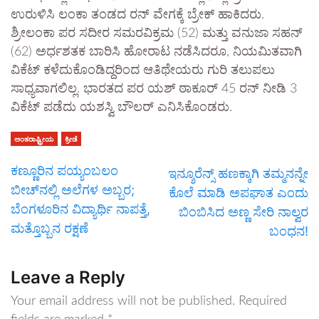
ಉರುಳಿಸಿ ಲಂಕಾ ತಂಡದ ರನ್ ವೇಗಕ್ಕೆ ಬ್ರೇಕ್ ಹಾಕಿದರು.
ಶ್ರೀಲಂಕಾ ಪರ ಸದೀರ ಸಮರವಿಕ್ರಮ (52) ಮತ್ತು ವನುಜಾ ಸಹನ್
(62) ಅರ್ಧಶತಕ ಬಾರಿಸಿ ಹೋರಾಟ ನಡೆಸಿದರೂ, ನಿಯಮಿತವಾಗಿ
ವಿಕೆಟ್ ಕಳೆದುಕೊಂಡಿದ್ದರಿಂದ ಆತಿಥೇಯರು ಗುರಿ ತಲುಪಲು
ಸಾಧ್ಯವಾಗಲಿಲ್ಲ. ಭಾರತದ ಪರ ಯಶ್ ಠಾಕೂರ್ 45 ರನ್ ನೀಡಿ 3
ವಿಕೆಟ್ ಪಡೆದು ಯಶಸ್ವಿ ಬೌಲರ್ ಎನಿಸಿಕೊಂಡರು.
ಅಂತರಾಷ್ಟ್ರೀಯ
ಕ್ರೀಡೆ
ಕಣ್ಣೂರಿನ ಪಯ್ಯಂಬಲಂ
ಇನ್ಶೂರೆನ್ಸ್ ಹಣಕ್ಕಾಗಿ ತಮ್ಮನನ್ನೇ
ಬೀಚ್‌ನಲ್ಲಿ ಅಲೆಗಳ ಅಬ್ಬರ;
ಕೊಲೆ ಮಾಡಿ ಅಪಘಾತ ಎಂದು
ಬೆಂಗಳೂರಿನ ವಿದ್ಯಾರ್ಥಿ ನಾಪತ್ತೆ,
ಬಿಂಬಿಸಿದ ಅಣ್ಣ ಸೇರಿ ನಾಲ್ವರ
ಮತ್ತೊಬ್ಬನ ರಕ್ಷಣೆ
ಬಂಧನ!
Leave a Reply
Your email address will not be published.
Required