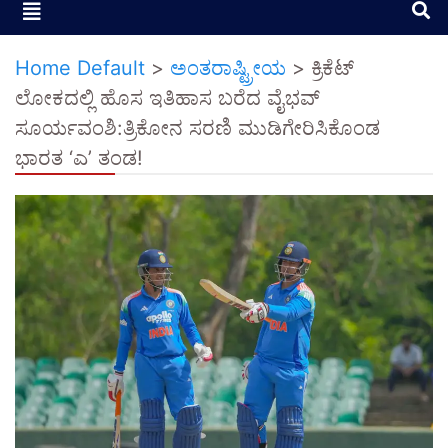
Home Default
>
ಅಂತರಾಷ್ಟ್ರೀಯ
>
ಕ್ರಿಕೆಟ್
ಲೋಕದಲ್ಲಿ ಹೊಸ ಇತಿಹಾಸ ಬರೆದ ವೈಭವ್
ಸೂರ್ಯವಂಶಿ:ತ್ರಿಕೋನ ಸರಣಿ ಮುಡಿಗೇರಿಸಿಕೊಂಡ
ಭಾರತ ‘ಎ’ ತಂಡ!