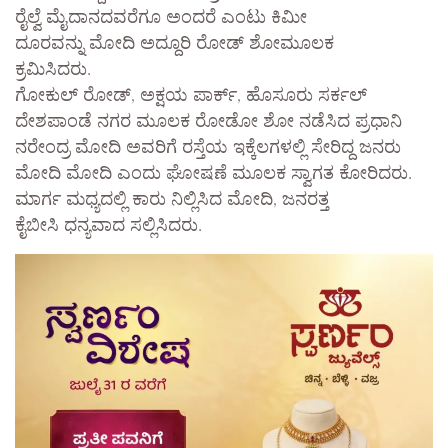
ರೈಲ್ವೆ ಮೈದಾನದವರೆಗೂ ಅಂದರೆ ಎಂಟು ಕಿಮೀ
ದೂರವನ್ನು ಮೋದಿ ಅದ್ದೂರಿ ರೋಡ್ ಶೋಮೂಲಕ
ಕ್ರಮಿಸಿದರು.
ಗೋಕುಲ್ ರೋಡ್, ಅಕ್ಷಯ ಪಾರ್ಕ್, ಹೊಸೂರು ಸರ್ಕಲ್
ದೇಶಪಾಂಡೆ ನಗರ ಮೂಲಕ ರೋಡೋ ಶೋ ನಡೆಸಿದ ಪ್ರಧಾನಿ
ನರೇಂದ್ರ ಮೋದಿ ಅವರಿಗೆ ರಸ್ತೆಯ ಇಕ್ಕೆಲಗಳಲ್ಲಿ ಸೇರಿದ್ದ ಜನರು
ಮೋದಿ ಮೋದಿ ಎಂದು ಘೋಷಣೆ ಮೂಲಕ ಸ್ವಾಗತ ಕೋರಿದರು.
ಮಾರ್ಗ ಮಧ್ಯದಲ್ಲಿ ಕಾರು ನಿಲ್ಲಿಸಿದ ಮೋದಿ, ಜನರತ್ತ
ಕೈಬೀಸಿ ಧನ್ಯವಾದ ಸಲ್ಲಿಸಿದರು.