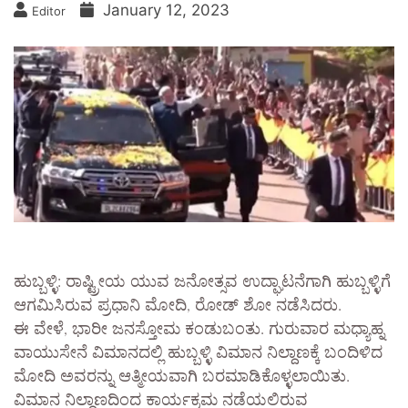
January 12, 2023
Editor
ಹುಬ್ಬಳ್ಳಿ: ರಾಷ್ಟ್ರೀಯ ಯುವ ಜನೋತ್ಸವ ಉದ್ಘಾಟನೆಗಾಗಿ ಹುಬ್ಬಳ್ಳಿಗೆ
ಆಗಮಿಸಿರುವ ಪ್ರಧಾನಿ ಮೋದಿ, ರೋಡ್ ಶೋ ನಡೆಸಿದರು.
ಈ ವೇಳೆ, ಭಾರೀ ಜನಸ್ತೋಮ ಕಂಡುಬಂತು. ಗುರುವಾರ ಮಧ್ಯಾಹ್ನ
ವಾಯುಸೇನೆ ವಿಮಾನದಲ್ಲಿ ಹುಬ್ಬಳ್ಳಿ ವಿಮಾನ ನಿಲ್ದಾಣಕ್ಕೆ ಬಂದಿಳಿದ
ಮೋದಿ ಅವರನ್ನು ಆತ್ಮೀಯವಾಗಿ ಬರಮಾಡಿಕೊಳ್ಳಲಾಯಿತು.
ವಿಮಾನ ನಿಲ್ದಾಣದಿಂದ ಕಾರ್ಯಕ್ರಮ ನಡೆಯಲಿರುವ