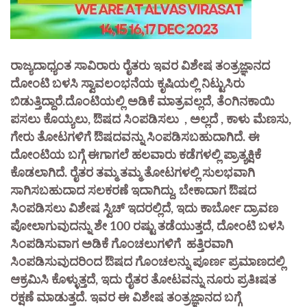
ರಾಜ್ಯದಾಧ್ಯಂತ ಸಾವಿರಾರು ರೈತರು ಇವರ ವಿಶೇಷ ತಂತ್ರಜ್ಞಾನದ
ದೋಂಟಿ ಬಳಸಿ ಸ್ವಾವಲಂಭನೆಯ ಕೃಷಿಯಲ್ಲಿ ನಿಟ್ಟುಸಿರು
ಬಿಡುತ್ತಿದ್ದಾರೆ.ದೊಂಟಿಯಲ್ಲಿ ಅಡಿಕೆ ಮಾತ್ರವಲ್ಲದೆ, ತೆಂಗಿನಕಾಯಿ
ಪಸಲು ಕೊಯ್ಯಲು, ಔಷದ ಸಿಂಪಡಿಸಲು , ಅಲ್ಲದೆ , ಕಾಳು ಮೆಣಸು,
ಗೇರು ತೋಟಗಳಿಗೆ ಔಷದವನ್ನು ಸಿಂಪಡಿಸಬಹುದಾಗಿದೆ. ಈ
ದೋಂಟಿಯ ಬಗ್ಗೆ ಈಗಾಗಲೆ ಹಲವಾರು ಕಡೆಗಳಲ್ಲಿ ಪ್ರಾತ್ಯಕ್ಷಿಕೆ
ಕೊಡಲಾಗಿದೆ. ರೈತರ ತಮ್ಮ ತಮ್ಮ ತೋಟಗಳಲ್ಲಿ ಸುಲಭವಾಗಿ
ಸಾಗಿಸಬಹುದಾದ ಸಲಕರಣೆ ಇದಾಗಿದ್ದು, ಬೇಕಾದಾಗ ಔಷದ
ಸಿಂಪಡಿಸಲು ವಿಶೇಷ ಸ್ವಿಚ್ ಇದರಲ್ಲಿದೆ, ಇದು ಕಾರ್ಬೋ ದ್ರಾವಣ
ಪೋಲಾಗುವುದನ್ನು ಶೇ 100 ರಷ್ಟು ತಡೆಯುತ್ತದೆ, ದೋಂಟಿ ಬಳಸಿ
ಸಿಂಪಡಿಸುವಾಗ ಅಡಿಕೆ ಗೊಂಚಲುಗಳಿಗೆ ಹತ್ತಿರವಾಗಿ
ಸಿಂಪಡಿಸುವುದರಿಂದ ಔಷದ ಗೊಂಚಲನ್ನು ಪೂರ್ಣ ಪ್ರಮಾಣದಲ್ಲಿ
ಆಕ್ರಮಿಸಿ ಕೊಳ್ಳುತ್ತದೆ, ಇದು ರೈತರ ತೋಟವನ್ನು ನೂರು ಪ್ರತಿಃಷತ
ರಕ್ಷಣೆ ಮಾಡುತ್ತದೆ. ಇವರ ಈ ವಿಶೇಷ ತಂತ್ರಜ್ಞಾನದ ಬಗ್ಗೆ