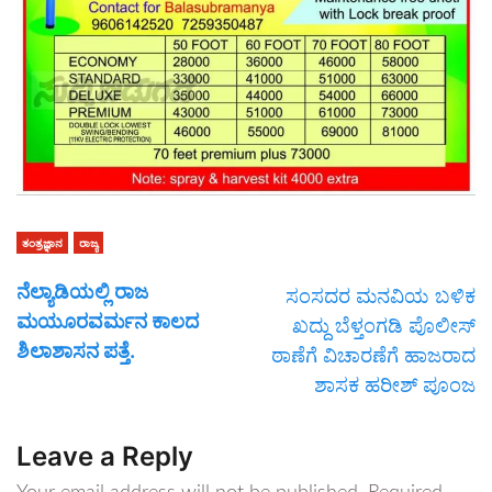
ತಂತ್ರಜ್ಞಾನ
ರಾಜ್ಯ
ನೆಲ್ಯಾಡಿಯಲ್ಲಿ ರಾಜ
ಸಂಸದರ ಮನವಿಯ ಬಳಿಕ
ಮಯೂರವರ್ಮನ ಕಾಲದ
ಖದ್ದು ಬೆಳ್ತಂಗಡಿ ಪೊಲೀಸ್
ಶಿಲಾಶಾಸನ ಪತ್ತೆ.
‌ಠಾಣೆಗೆ ವಿಚಾರಣೆಗೆ ಹಾಜರಾದ
ಶಾಸಕ ಹರೀಶ್ ಪೂಂಜ
Leave a Reply