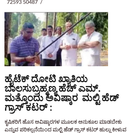
72593 50487 /
ಹೈಟೆಕ್‌ ದೋಟಿ ಖ್ಯಾತಿಯ
ಬಾಲಸುಬ್ರಹ್ಮಣ್ಯ ಹೆಚ್‌ ಎಮ್‌.
ಮತ್ತೊಂದು ಅವಿಷ್ಕಾರ ಮಲ್ಟಿ ಹೆಡ್‌
ಗ್ರಾಸ್‌ ಕಟರ್‌
:
ಕೃಷಿಕರಿಗೆ ಹೊಸ ಅವಿಷ್ಕಾರಗಳ ಮೂಲಕ ಅನುಕೂಲ ಮಾಡಬೇಕು
ಎನ್ನುವ ಪರಿಕಲ್ಪನೆಯಿಂದ ಮಲ್ಟಿ ಹೆಡ್‌ ಗ್ರಾಸ್‌ ಕಟರ್‌ ಹುಲ್ಲು ಕೀಳುವ