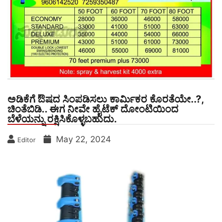
ಅಡಿಕೆಗೆ ಔಷದ ಸಿಂಪಡಿಸಲು ಕಾರ್ಮಿಕರ ಕೊರತೆಯೇ..?,
ಚಿಂತೆಬಿಡಿ.. ಈಗ ನೀವೇ ಹೈಟೆಕ್ ದೋಂಟಿಯಿಂದ
ಬೆಳೆಯನ್ನು ರಕ್ಷಿಸಿಕೊಳ್ಳಬಹುದು.
May 22, 2024
Editor