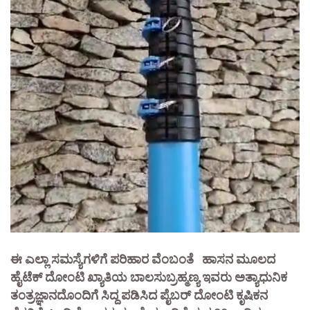
ಈ ಎಲ್ಲಾ ಸಮಸ್ಯೆಗಳಿಗೆ ಪರಿಹಾರ ವೆಂಬಂತೆ ಹಾಸನ ಮೂಲದ
ಹೈಟೆಕ್ ದೋಂಟಿ ಖ್ಯಾತಿಯ ಬಾಲಸುಬ್ರಹ್ಮಣ್ಯ ಇವರು ಅತ್ಯಾಧುನಿಕ
ತಂತ್ರಜ್ಞಾನದೊಂದಿಗೆ ಸಿದ್ದ ಪಡಿಸಿದ ಪೈಬರ್ ದೋಂಟಿ ಕೃಷಿಕನ