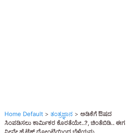
Home Default
>
ತಂತ್ರಜ್ಞಾನ
>
ಅಡಿಕೆಗೆ ಔಷದ
ಸಿಂಪಡಿಸಲು ಕಾರ್ಮಿಕರ ಕೊರತೆಯೇ..?, ಚಿಂತೆಬಿಡಿ.. ಈಗ
ನೀವೇ ಹೈಟೆಕ್ ದೋಂಟಿಯಿಂದ ಬೆಳೆಯನ್ನು