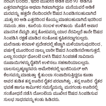
ನೆರವಿಗೆ ಬಂದಿದೆ , ಇದರ ಮುಖೇನ ಅಡಿಕೆ ಮರ 90 ಅಡಿಗೂ
ಎತ್ತರವಾಗಿದ್ದರೂ ಅಥವಾ ಗಿಡವಾಗಿದ್ದರೂ ಮನೆಯವರೆ ಅಡಿಕೆ
ಮರವನ್ನು ಹತ್ತದೇ ನೆಲದಿಂದಲೇ ಔಷದ ಸಿಂಪಡಿಸಬಹುದಾಗಿದೆ
.ಮತ್ತು 80 ಅಡಿ ಎತ್ತರದಿಂದ ಕೊಯ್ಲು ಮಾಡಬಹುದಾಗಿದೆ.ಇದರಿಂದ
ಸಮಯ ,ಹಣ , ಕೂಲಿಯ ಸಂಬಳ ಉಳಿತಾಯ ಜೊತೆಗೆ ಅಪಾರ
ಮಾನಸಿಕ ನೆಮ್ಮದಿ ,ತನ್ನ ತೋಟವನ್ನು ಯಾರ ನೆರವಿಲ್ಲದೆ ತಾನೇ ಔಷದ
ಸಿಂಪಡಿಸಿ ರಕ್ಷಣೆ ಮಾಡಿದ ಸಂತೋಷ ಕೃಷಿಕನದ್ದಾಗಬಲ್ಲದು.
ಮಲೆನಾಡು ಕರವಾಳಿ ಪ್ರದೇಶದಲ್ಲಿ ಹೆಚ್ಚಾಗಿ ಮಳೆಯಾಗುವುದರಿಂದ ,
ವರ್ಷಕ್ಕೆ ಮೂರರಿಂದ ನಾಲ್ಕು ಬಾರೀ ಔಷದ ಸಿಂಪಡಿಸಬೇಕಾಗುತ್ತದೆ,
ಎಲ್ಲಾ ಸಂದರ್ಭ ಧೋಂಟಿ ಬಳಸಿ ಔಷದ ಸಿಂಪಡಣೆ ಸಾವಿರಾರು
ರೂಪಾಯಿಗಳನ್ನು ರೈತರಿಗೆ ಉಳಿಸಲು ಸಹಕಾರಿಯಾಬಲ್ಲದು.
ಬಾಲಸುಬ್ರಹ್ಮಣ್ಯರವರು ಅಮೇರಿಕದಲ್ಲಿ ಇಂಜಿನಿಯರ್ ಆಗಿ
ಕೆಲಸವನ್ನು ಮಾಡುತ್ತಾ ಕೈ ತುಂಬಾ ಸಂಪಾದಿಸುತ್ತಿದ್ದರೂ ಕೂಡಾ
ಅವರ ತುಡಿತ ತನ್ನ ಊರಿನ ರೈತರ ಪರವಾಗಿತ್ತು , ತನ್ನ ಊರಿನ ರೈತರ
ಭವಣೆ ಹಾಗೂ ಕಾರ್ಮಿಕರ ಸಮಸ್ಯೆಯನ್ನು ಮನಗಂಡು ಊರಿನಲ್ಲಿ
ಸಂಶೋಧನೆ ನಡೆಸಿ ದೋಂಟಿಯ ಮುಖೇನ ಔಷದ ಸಿಂಪಡಿಸುವ
ಸುಲಭ ಸಾಧನವನ್ನು ಕಂಡು ಹಿಡಿದರು.