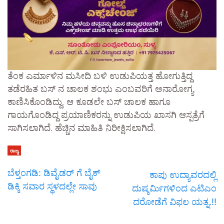
ತೆಂಕ ಎರ್ಮಾಳಿನ ಮಸೀದಿ ಬಳಿ ಉಡುಪಿಯತ್ತ ಹೋಗುತ್ತಿದ್ದ
ತಡೆರಹಿತ ಬಸ್ ನ ಚಾಲಕ ಶಂಭು ಎಂಬವರಿಗೆ ಅನಾರೋಗ್ಯ
ಕಾಣಿಸಿಕೊಂಡಿದ್ದು, ಆ ಕೂಡಲೇ ಬಸ್ ಚಾಲಕ ಹಾಗೂ
ಗಾಯಗೊಂಡಿದ್ದ ಪ್ರಯಾಣಿಕರನ್ನು ಉಡುಪಿಯ ಖಾಸಗಿ ಆಸ್ಪತ್ರೆಗೆ
ಸಾಗಿಸಲಾಗಿದೆ. ಹೆಚ್ಚಿನ ಮಾಹಿತಿ ನಿರೀಕ್ಷಿಸಲಾಗಿದೆ.
ರಾಜ್ಯ
ಬೆಳ್ತಂಗಡಿ: ಡಿವೈಡರ್ ಗೆ ಬೈಕ್
ಕಾಪು ಉದ್ಯಾವರದಲ್ಲಿ
ಡಿಕ್ಕಿ ಸವಾರ ಸ್ಥಳದಲ್ಲೇ ಸಾವು
ದುಷ್ಕರ್ಮಿಗಳಿಂದ ಎಟಿಎಂ
ದರೋಡೆಗೆ ವಿಫಲ ಯತ್ನ.!!