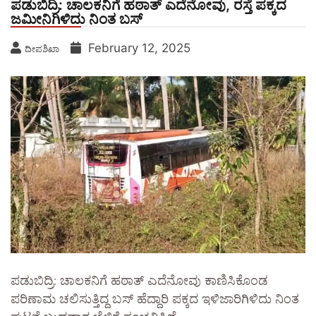
ಪಡುಬಿದ್ರಿ: ಚಾಲಕನಿಗೆ ಹಠಾತ್ ಎದೆನೋವು, ರಸ್ತೆ ಪಕ್ಕದ
ಜಮೀನಿಗಿಳಿದು ನಿಂತ ಬಸ್
February 12, 2025
ದೀಪಶಿಖಾ
ಪಡುಬಿದ್ರಿ: ಚಾಲಕನಿಗೆ ಹಠಾತ್ ಎದೆನೋವು ಕಾಣಿಸಿಕೊಂಡ
ಪರಿಣಾಮ ಚಲಿಸುತ್ತಿದ್ದ ಬಸ್ ಹೆದ್ದಾರಿ ಪಕ್ಕದ ಇಳಿಜಾರಿಗಿಳಿದು ನಿಂತ