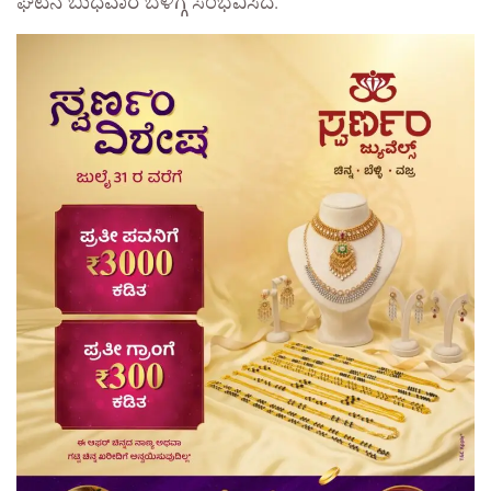
ಘಟನೆ ಬುಧವಾರ ಬೆಳಿಗ್ಗೆ ಸಂಭವಿಸಿದೆ.