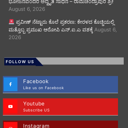
ಭೋಜನವೆಂದರೆ ಅದ್ವೈತ ಸಾಧನೆ – ರಾಮಚಂದ್ರಾಪುರ ಶ್ರೀ
August 6, 2026
ಪ್ರವೀಣ್ ನೆಟ್ಟಾರು ಕೊಲೆ ಪ್ರಕರಣ: ಕೇರಳದ ಕೊಚ್ಚಿಯಲ್ಲಿ
ಮತ್ತೊಬ್ಬ ಪ್ರಮುಖ ಆರೋಪಿ ಎನ್.ಐ.ಎ ವಶಕ್ಕೆ
August 6,
2026
FOLLOW US
Facebook
Like us on Facebook
Youtube
Subscribe US
Instagram