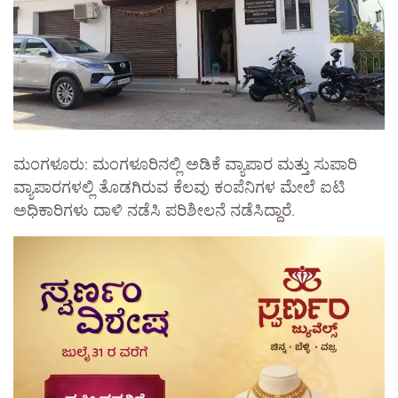
ಮಂಗಳೂರು: ಮಂಗಳೂರಿನಲ್ಲಿ ಅಡಿಕೆ ವ್ಯಾಪಾರ ಮತ್ತು ಸುಪಾರಿ
ವ್ಯಾಪಾರಗಳಲ್ಲಿ ತೊಡಗಿರುವ ಕೆಲವು ಕಂಪೆನಿಗಳ ಮೇಲೆ ಐಟಿ
ಅಧಿಕಾರಿಗಳು ದಾಳಿ ನಡೆಸಿ ಪರಿಶೀಲನೆ ನಡೆಸಿದ್ದಾರೆ.