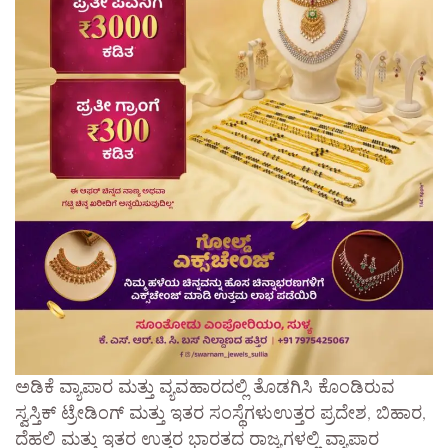
ಅಡಿಕೆ ವ್ಯಾಪಾರ ಮತ್ತು ವ್ಯವಹಾರದಲ್ಲಿ ತೊಡಗಿಸಿ ಕೊಂಡಿರುವ
ಸ್ವಸ್ತಿಕ್ ಟ್ರೇಡಿಂಗ್ ಮತ್ತು ಇತರ ಸಂಸ್ಥೆಗಳುಉತ್ತರ ಪ್ರದೇಶ, ಬಿಹಾರ,
ದೆಹಲಿ ಮತ್ತು ಇತರ ಉತ್ತರ ಭಾರತದ ರಾಜ್ಯಗಳಲ್ಲಿ ವ್ಯಾಪಾರ