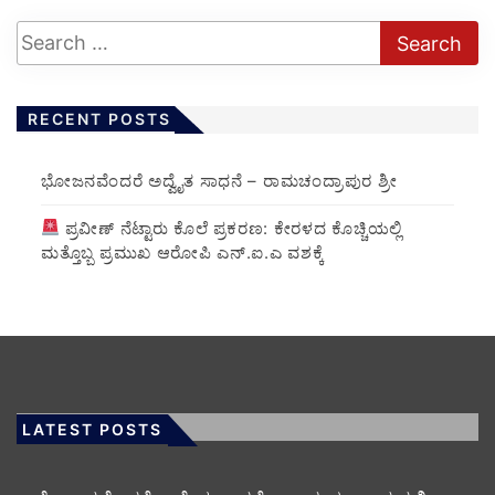
RECENT POSTS
ಭೋಜನವೆಂದರೆ ಅದ್ವೈತ ಸಾಧನೆ – ರಾಮಚಂದ್ರಾಪುರ ಶ್ರೀ
ಪ್ರವೀಣ್ ನೆಟ್ಟಾರು ಕೊಲೆ ಪ್ರಕರಣ: ಕೇರಳದ ಕೊಚ್ಚಿಯಲ್ಲಿ
ಮತ್ತೊಬ್ಬ ಪ್ರಮುಖ ಆರೋಪಿ ಎನ್.ಐ.ಎ ವಶಕ್ಕೆ
LATEST POSTS