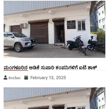
ಮಂಗಳೂರಿನ ಅಡಿಕೆ ಸುಪಾರಿ ಕಂಪನಿಗಳಿಗೆ ಐಟಿ ಶಾಕ್
February 13, 2025
ದೀಪಶಿಖಾ