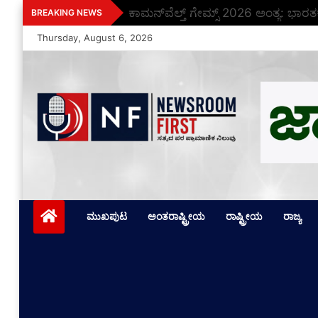
Skip
ಕಾಮನ್‌ವೆಲ್ತ್ ಗೇಮ್ಸ್ 2026 ಅಂತ್ಯ: ಭಾರತ
BREAKING NEWS
to
Thursday, August 6, 2026
content
Newsroom First
ಸತ್ಯದ ಪರ ಪ್ರಾಮಾಣಿಕ ನಿಲುವು
ಮುಖಪುಟ
ಅಂತರಾಷ್ಟ್ರೀಯ
ರಾಷ್ಟ್ರೀಯ
ರಾಜ್ಯ