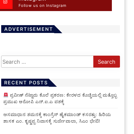
Follow us on Instagram
ADVERTISEMENT
RECENT POSTS
ಪ್ರವೀಣ್ ನೆಟ್ಟಾರು ಕೊಲೆ ಪ್ರಕರಣ: ಕೇರಳದ ಕೊಚ್ಚಿಯಲ್ಲಿ ಮತ್ತೊಬ್ಬ
ಪ್ರಮುಖ ಆರೋಪಿ ಎನ್.ಐ.ಎ ವಶಕ್ಕೆ
ಅಸಮಾಧಾನ ಶಮನಕ್ಕೆ ಕಾಂಗ್ರೆಸ್ ಹೈಕಮಾಂಡ್ ಕಸರತ್ತು: ಹಿರಿಯ
ಶಾಸಕ ಎಂ. ಕೃಷ್ಣಪ್ಪ ನಿವಾಸಕ್ಕೆ ಸುರ್ಜೇವಾಲಾ, ಸಿಎಂ ಭೇಟಿ!