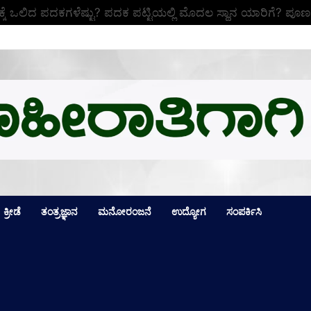
ಕ್ಕೆ ಒಲಿದ ಪದಕಗಳೆಷ್ಟು? ಪದಕ ಪಟ್ಟಿಯಲ್ಲಿ ಮೊದಲ ಸ್ಥಾನ ಯಾರಿಗೆ? ಪೂರ್
ಕ್ರೀಡೆ
ತಂತ್ರಜ್ಞಾನ
ಮನೋರಂಜನೆ
ಉದ್ಯೋಗ
ಸಂಪರ್ಕಿಸಿ