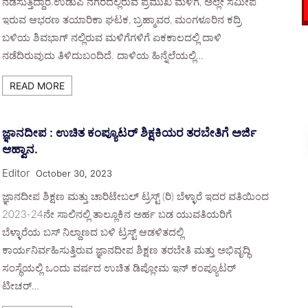
ನಡೆಸುತ್ತಿದ್ದಾರೆ.ಉಡುಪಿ ನಗರದಲ್ಲಿರುವ ಪ್ರಮುಖ ಮಳಿಗೆ, ಅಲ್ಲೇ ಸಮೀಪ
ಇರುವ ಆಭರಣ ತಯಾರಿಕಾ ಘಟಕ, ಬ್ರಹ್ಮಾವರ, ಮಂಗಳೂರಿನ ಕದ್ರಿ
ಬಳಿಯ ಶಿವಭಾಗ್ ನಲ್ಲಿರುವ ಮಳಿಗೆಗಳಿಗೆ ಏಕಕಾಲದಲ್ಲಿ ದಾಳಿ
ನಡೆದಿರುವುದು ತಿಳಿದುಬಂದಿದೆ. ದಾಳಿಯ ಹಿನ್ನೆಲೆಯಲ್ಲಿ…
READ MORE
ಜ್ಞಾನದೀಪ : ಉಚಿತ ಕಂಪ್ಯೂಟರ್ ಶಿಕ್ಷಕಿಯರ ತರಬೇತಿಗೆ ಅರ್ಜಿ
ಆಹ್ವಾನ.
Editor
October 30, 2023
ಜ್ಞಾನದೀಪ ಶಿಕ್ಷಣ ಮತ್ತು ಚಾರಿಟೇಬಲ್ ಟ್ರಸ್ಟ್ (ರಿ) ಬೆಳ್ಳಾರೆ ಇದರ ವತಿಯಿಂದ
2023-24ನೇ ಸಾಲಿನಲ್ಲಿ ತಾಲ್ಲೂಕಿನ ಅರ್ಹ ಬಡ ಯುವತಿಯರಿಗೆ
ಬೆಳ್ಳಾರೆಯ ಬಸ್ ನಿಲ್ದಾಣದ ಬಳಿ ಟ್ರಸ್ಟ್ ಆಡಳಿತದಲ್ಲಿ
ಕಾರ್ಯನಿರ್ವಹಿಸುತ್ತಿರುವ ಜ್ಞಾನದೀಪ ಶಿಕ್ಷಣ ತರಬೇತಿ ಮತ್ತು ಅಭಿವೃದ್ಧಿ
ಸಂಸ್ಥೆಯಲ್ಲಿ ಒಂದು ವರ್ಷದ ಉಚಿತ ಡಿಪ್ಲೋಮ ಇನ್ ಕಂಪ್ಯೂಟರ್
ಟೀಚರ್…