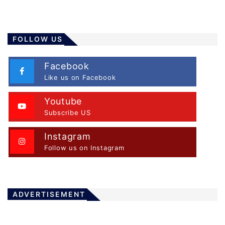
s
t
s
FOLLOW US
p
a
Facebook
Like us on Facebook
g
i
Youtube
n
Subscribe US
a
t
Instagram
Follow us on Instagram
i
o
n
ADVERTISEMENT