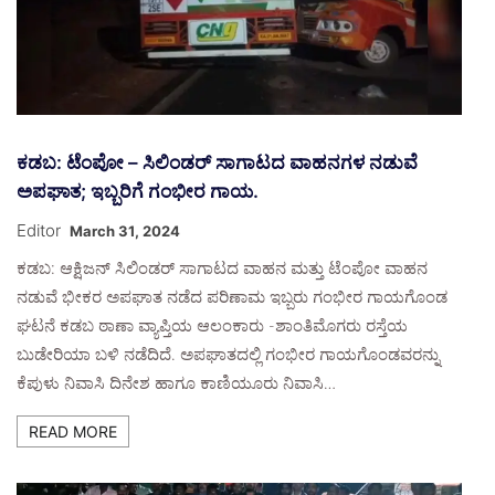
ಕಡಬ: ಟೆಂಪೋ – ಸಿಲಿಂಡರ್ ಸಾಗಾಟದ ವಾಹನಗಳ ನಡುವೆ
ಅಪಘಾತ; ಇಬ್ಬರಿಗೆ ಗಂಭೀರ ಗಾಯ.
Editor
March 31, 2024
ಕಡಬ: ಆಕ್ಷಿಜನ್ ಸಿಲಿಂಡರ್ ಸಾಗಾಟದ ವಾಹನ ಮತ್ತು ಟೆಂಪೋ ವಾಹನ
ನಡುವೆ ಭೀಕರ ಅಪಘಾತ ನಡೆದ ಪರಿಣಾಮ ಇಬ್ಬರು ಗಂಭೀರ ಗಾಯಗೊಂಡ
ಘಟನೆ ಕಡಬ ಠಾಣಾ ವ್ಯಾಪ್ತಿಯ ಆಲಂಕಾರು -ಶಾಂತಿಮೊಗರು ರಸ್ತೆಯ
ಬುಡೇರಿಯಾ ಬಳಿ ನಡೆದಿದೆ. ಅಪಘಾತದಲ್ಲಿ ಗಂಭೀರ ಗಾಯಗೊಂಡವರನ್ನು
ಕೆಪುಳು ನಿವಾಸಿ ದಿನೇಶ ಹಾಗೂ ಕಾಣಿಯೂರು ನಿವಾಸಿ…
READ MORE