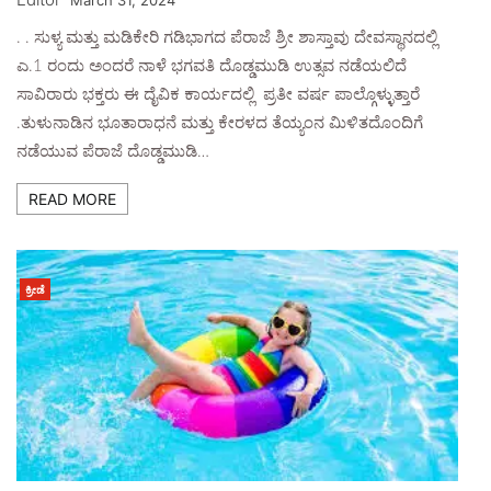
. . ಸುಳ್ಯ ಮತ್ತು ಮಡಿಕೇರಿ ಗಡಿಭಾಗದ ಪೆರಾಜೆ ಶ್ರೀ ಶಾಸ್ತಾವು ದೇವಸ್ಥಾನದಲ್ಲಿ
ಎ.1 ರಂದು ಅಂದರೆ ನಾಳೆ ಭಗವತಿ ದೊಡ್ಡಮುಡಿ ಉತ್ಸವ ನಡೆಯಲಿದೆ
ಸಾವಿರಾರು ಭಕ್ತರು ಈ ದೈವಿಕ ಕಾರ್ಯದಲ್ಲಿ ಪ್ರತೀ ವರ್ಷ ಪಾಲ್ಗೊಳ್ಳುತ್ತಾರೆ
.ತುಳುನಾಡಿನ ಭೂತಾರಾಧನೆ ಮತ್ತು ಕೇರಳದ ತೆಯ್ಯಂನ ಮಿಳಿತದೊಂದಿಗೆ
ನಡೆಯುವ ಪೆರಾಜೆ ದೊಡ್ಡಮುಡಿ…
READ MORE
ಕ್ರೀಡೆ