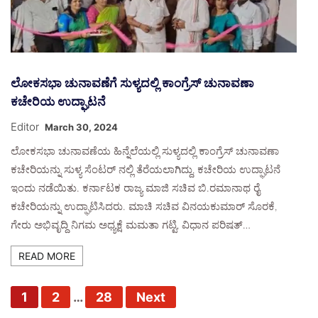
ಲೋಕಸಭಾ ಚುನಾವಣೆಗೆ ಸುಳ್ಯದಲ್ಲಿ ಕಾಂಗ್ರೆಸ್ ಚುನಾವಣಾ
ಕಚೇರಿಯ ಉದ್ಘಾಟನೆ
Editor
March 30, 2024
ಲೋಕಸಭಾ ಚುನಾವಣೆಯ ಹಿನ್ನೆಲೆಯಲ್ಲಿ ಸುಳ್ಯದಲ್ಲಿ ಕಾಂಗ್ರೆಸ್ ಚುನಾವಣಾ
ಕಚೇರಿಯನ್ನು ಸುಳ್ಯ ಸೆಂಟರ್ ನಲ್ಲಿ ತೆರೆಯಲಾಗಿದ್ದು, ಕಚೇರಿಯ ಉದ್ಘಾಟನೆ
ಇಂದು ನಡೆಯಿತು. ಕರ್ನಾಟಕ ರಾಜ್ಯ ಮಾಜಿ ಸಚಿವ ಬಿ.ರಮಾನಾಥ ರೈ‌
ಕಚೇರಿಯನ್ನು ಉದ್ಘಾಟಿಸಿದರು. ಮಾಚಿ ಸಚಿವ ವಿನಯ‌ಕುಮಾರ್ ಸೊರಕೆ,
ಗೇರು‌ ಅಭಿವೃದ್ದಿ ನಿಗಮ ಅಧ್ಯಕ್ಷೆ ಮಮತಾ ಗಟ್ಟಿ, ವಿಧಾನ ಪರಿಷತ್…
READ MORE
P
1
2
…
28
Next
o