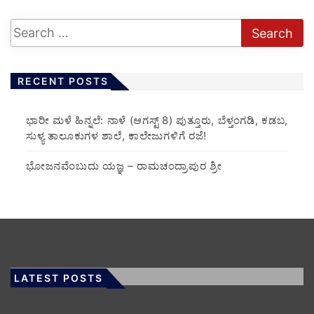
RECENT POSTS
​ಭಾರೀ ಮಳೆ ಹಿನ್ನಲೆ: ನಾಳೆ (ಆಗಸ್ಟ್ 8) ಪುತ್ತೂರು, ಬೆಳ್ತಂಗಡಿ, ಕಡಬ,
ಸುಳ್ಯ ತಾಲೂಕುಗಳ ಶಾಲೆ, ಕಾಲೇಜುಗಳಿಗೆ ರಜೆ!
ಭೋಜನವೆಂಬುದು ಯಜ್ಞ – ರಾಮಚಂದ್ರಾಪುರ ಶ್ರೀ
LATEST POSTS