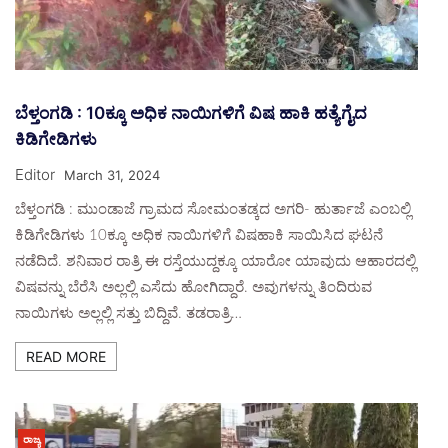
ಬೆಳ್ತಂಗಡಿ : 10ಕ್ಕೂ ಅಧಿಕ ನಾಯಿಗಳಿಗೆ ವಿಷ ಹಾಕಿ ಹತ್ಯೆಗೈದ
ಕಿಡಿಗೇಡಿಗಳು
Editor
March 31, 2024
ಬೆಳ್ತಂಗಡಿ : ಮುಂಡಾಜೆ ಗ್ರಾಮದ ಸೋಮಂತಡ್ಕದ ಅಗರಿ- ಹುರ್ತಾಜೆ ಎಂಬಲ್ಲಿ
ಕಿಡಿಗೇಡಿಗಳು 10ಕ್ಕೂ ಅಧಿಕ ನಾಯಿಗಳಿಗೆ ವಿಷಹಾಕಿ ಸಾಯಿಸಿದ ಘಟನೆ
ನಡೆದಿದೆ. ಶನಿವಾರ ರಾತ್ರಿ ಈ ರಸ್ತೆಯುದ್ದಕ್ಕೂ ಯಾರೋ ಯಾವುದು ಆಹಾರದಲ್ಲಿ
ವಿಷವನ್ನು ಬೆರೆಸಿ ಅಲ್ಲಲ್ಲಿ ಎಸೆದು ಹೋಗಿದ್ದಾರೆ. ಅವುಗಳನ್ನು ತಿಂದಿರುವ
ನಾಯಿಗಳು ಅಲ್ಲಲ್ಲಿ ಸತ್ತು ಬಿದ್ದಿವೆ. ತಡರಾತ್ರಿ…
READ MORE
ರಾಜ್ಯ