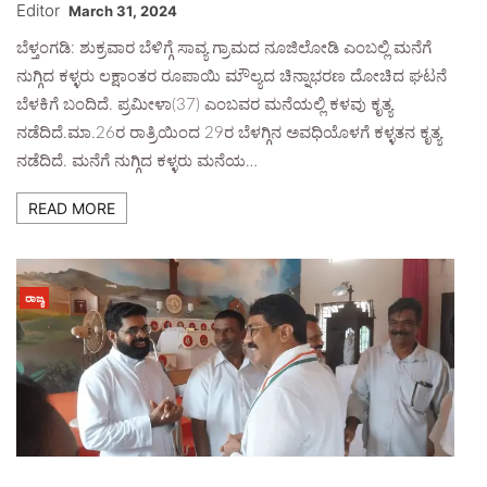
Editor
March 31, 2024
ಬೆಳ್ತಂಗಡಿ: ಶುಕ್ರವಾರ ಬೆಳಿಗ್ಗೆ ಸಾವ್ಯ ಗ್ರಾಮದ ನೂಜಿಲೋಡಿ ಎಂಬಲ್ಲಿ ಮನೆಗೆ
ನುಗ್ಗಿದ ಕಳ್ಳರು ಲಕ್ಷಾಂತರ ರೂಪಾಯಿ ಮೌಲ್ಯದ ಚಿನ್ನಾಭರಣ ದೋಚಿದ ಘಟನೆ
ಬೆಳಕಿಗೆ ಬಂದಿದೆ. ಪ್ರಮೀಳಾ(37) ಎಂಬವರ ಮನೆಯಲ್ಲಿ ಕಳವು ಕೃತ್ಯ
ನಡೆದಿದೆ.ಮಾ.26ರ ರಾತ್ರಿಯಿಂದ 29ರ ಬೆಳಗ್ಗಿನ ಅವಧಿಯೊಳಗೆ ಕಳ್ಳತನ ಕೃತ್ಯ
ನಡೆದಿದೆ. ಮನೆಗೆ ನುಗ್ಗಿದ ಕಳ್ಳರು ಮನೆಯ…
READ MORE
ರಾಜ್ಯ