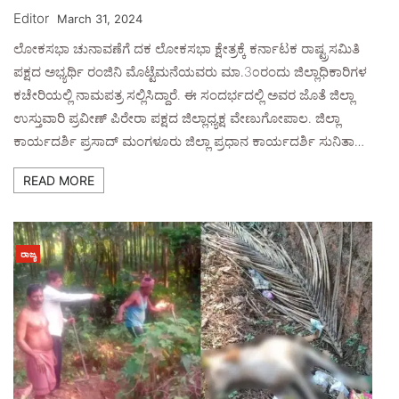
Editor
March 31, 2024
ಲೋಕಸಭಾ ಚುನಾವಣೆಗೆ ದಕ ಲೋಕಸಭಾ ಕ್ಷೇತ್ರಕ್ಕೆ ಕರ್ನಾಟಕ ರಾಷ್ಟ್ರಸಮಿತಿ
ಪಕ್ಷದ ಅಭ್ಯರ್ಥಿ ರಂಜಿನಿ ಮೊಟ್ಟೆಮನೆಯವರು ಮಾ.3೦ರಂದು ಜಿಲ್ಲಾಧಿಕಾರಿಗಳ
ಕಚೇರಿಯಲ್ಲಿ ನಾಮಪತ್ರ ಸಲ್ಲಿಸಿದ್ದಾರೆ. ಈ ಸಂದರ್ಭದಲ್ಲಿ ಅವರ ಜೊತೆ ಜಿಲ್ಲಾ
ಉಸ್ತುವಾರಿ ಪ್ರವೀಣ್ ಪಿರೇರಾ ಪಕ್ಷದ ಜಿಲ್ಲಾಧ್ಯಕ್ಷ ವೇಣುಗೋಪಾಲ. ಜಿಲ್ಲಾ
ಕಾರ್ಯದರ್ಶಿ ಪ್ರಸಾದ್ ಮಂಗಳೂರು ಜಿಲ್ಲಾ ಪ್ರಧಾನ ಕಾರ್ಯದರ್ಶಿ ಸುನಿತಾ…
READ MORE
ರಾಜ್ಯ