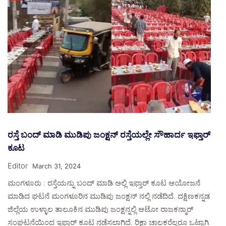
ರಸ್ತೆ ಬಂದ್ ಮಾಡಿ ಮುಡಿಪು ಜಂಕ್ಷನ್ ರಸ್ತೆಯಲ್ಲೇ ಸೌಹಾರ್ದ ಇಫ್ತಾರ್
ಕೂಟ
Editor
March 31, 2024
ಮಂಗಳೂರು : ರಸ್ತೆಯನ್ನು ಬಂದ್ ಮಾಡಿ ಅಲ್ಲಿ ಇಫ್ತಾರ್ ಕೂಟ ಆಯೋಜನೆ
ಮಾಡಿದ ಘಟನೆ ಮಂಗಳೂರಿನ ಮುಡಿಪು ಜಂಕ್ಷನ್ ನಲ್ಲಿ ನಡೆದಿದೆ. ದಕ್ಷಿಣಕನ್ನಡ
ಜಿಲ್ಲೆಯ ಉಳ್ಳಾಲ ತಾಲೂಕಿನ ಮುಡಿಪು ಜಂಕ್ಷನ್ನಲ್ಲಿ ಆಟೋ ರಾಜಕನ್ಮಾರ್
ಸಂಘಟನೆಯಿಂದ ಇಫ್ತಾರ್ ಕೂಟ ನಡೆಸಲಾಗಿದೆ. ರಿಕ್ಷಾ ಚಾಲಕರೆಲ್ಲರೂ ಒಟ್ಟಾಗಿ