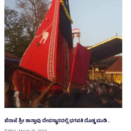
ಪೆರಾಜೆ ಶ್ರೀ ಶಾಸ್ತಾವು ದೇವಸ್ಥಾನದಲ್ಲಿ ಭಗವತಿ ದೊಡ್ಡ ಮುಡಿ .
Editor
March 31, 2024