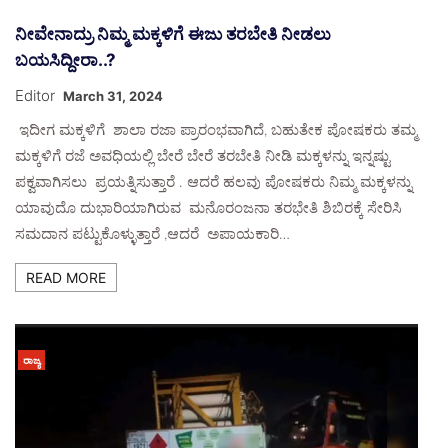
ನೀವೇನಾದ್ರು ನಿಮ್ಮ ಮಕ್ಕಳಿಗೆ ಈಜು ತರಬೇತಿ ನೀಡಲು
ಬಯಸಿದ್ದೀರಾ..?
Editor
March 31, 2024
ಇದೀಗ ಮಕ್ಕಳಿಗೆ ಶಾಲಾ ರಜಾ ಪ್ರಾರಂಭವಾಗಿದೆ, ಬಹುತೇಕ ಪೋಷಕರು ತಮ್ಮ
ಮಕ್ಕಳಿಗೆ ರಜೆ ಅವಧಿಯಲ್ಲಿ ಬೇರೆ ಬೇರೆ ತರಬೇತಿ ನೀಡಿ ಮಕ್ಕಳನ್ನು ಇನ್ನಷ್ಟು
ಪಕ್ವವಾಗಿಸಲು ಪ್ರಯತ್ನಿಸುತ್ತಾರೆ . ಆದರೆ ಹಲವು ಪೋಷಕರು ನಿಮ್ಮ ಮಕ್ಕಳನ್ನು
ಯಾವುದೊ ದುಭಾರಿಯಾಗಿರುವ ಮನೊರಂಜನಾ ತರಭೇತಿ ಶಿಬಿರಕ್ಕೆ ಸೇರಿಸಿ
ಸಮದಾನ ಪಟ್ಟುಕೊಳ್ಳುತ್ತಾರೆ ,ಆದರೆ ಅಪಾಯಕಾರಿ…
READ MORE
ರಾಜ್ಯ