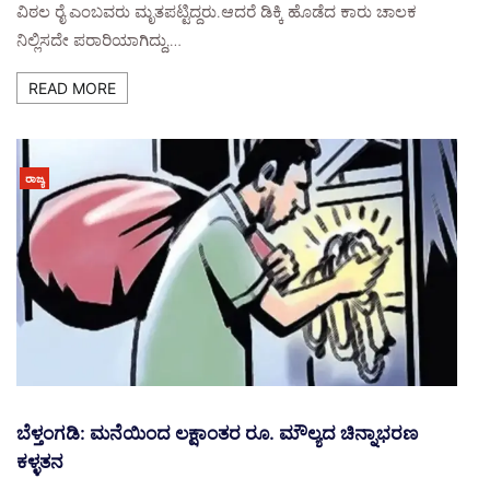
ವಿಠಲ ರೈ ಎಂಬವರು ಮೃತಪಟ್ಟಿದ್ದರು.ಆದರೆ ಡಿಕ್ಕಿ ಹೊಡೆದ ಕಾರು ಚಾಲಕ
ನಿಲ್ಲಿಸದೇ ಪರಾರಿಯಾಗಿದ್ದು,…
READ MORE
ರಾಜ್ಯ
ಬೆಳ್ತಂಗಡಿ: ಮನೆಯಿಂದ ಲಕ್ಷಾಂತರ ರೂ. ಮೌಲ್ಯದ ಚಿನ್ನಾಭರಣ
ಕಳ್ಳತನ