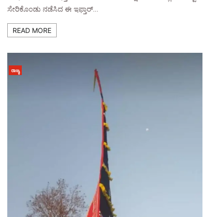
ಸೇರಿಕೊಂಡು ನಡೆಸಿದ ಈ ಇಫ್ತಾರ್…
READ MORE
ರಾಜ್ಯ