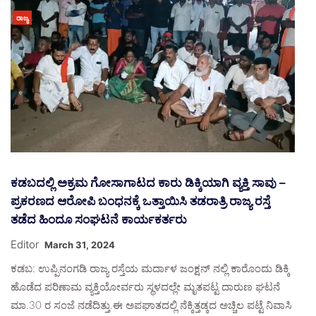
ರಾಜ್ಯ
ಕಡಬದಲ್ಲಿ ಅಕ್ರಮ ಗೋಸಾಗಾಟದ ಕಾರು ಡಿಕ್ಕಿಯಾಗಿ ವ್ಯಕ್ತಿ ಸಾವು –
ಪ್ರಕರಣದ ಆರೋಪಿ ಬಂಧನಕ್ಕೆ ಒತ್ತಾಯಿಸಿ ತಡರಾತ್ರಿ ರಾಜ್ಯ ರಸ್ತೆ
ತಡೆದ ಹಿಂದೂ ಸಂಘಟನೆ ಕಾರ್ಯಕರ್ತರು
Editor
March 31, 2024
ಕಡಬ: ಉಪ್ಪಿನಂಗಡಿ ರಾಜ್ಯ ರಸ್ತೆಯ ಮರ್ದಾಳ ಜಂಕ್ಷನ್ ನಲ್ಲಿ ಕಾರೊಂದು ಡಿಕ್ಕಿ
ಹೊಡೆದ ಪರಿಣಾಮ ವ್ಯಕ್ತಿಯೋರ್ವರು ಸ್ಥಳದಲ್ಲೇ ಮೃತಪಟ್ಟ ದಾರುಣ ಘಟನೆ
ಮಾ.30 ರ ಸಂಜೆ ನಡೆದಿತ್ತು.ಈ ಅಪಘಾತದಲ್ಲಿ ನೆಕ್ಕಿತ್ತಡ್ಕದ ಅಚ್ಚಿಲ ಪಟ್ಟೆ ನಿವಾಸಿ