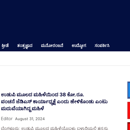
ಕ್ರೀಡೆ
ತಂತ್ರಜ್ಞಾನ
ಮನೋರಂಜನೆ
ಉದ್ಯೋಗ
ಸಂಪರ್ಕಿಸಿ
ಉಡುಪಿ ಮೂಲದ ಮಹಿಳೆಯಿಂದ 38 ಕೋ.ರೂ.
ವಂಚನೆ ಜೆಡಿಎಸ್‌ ಕಾರ್ಯಾಧ್ಯಕ್ಷೆ ಎಂದು ಹೇಳಿಕೊಂಡು ಎಂಟು
ಮದುವೆಯಾಗಿದ್ದ ಮಹಿಳೆ
Editor
August 31, 2024
ಬೆಂಗಳೂರು: ಉಡುಪಿ ಮೂಲದ ಮಹಿಳೆಯೊಬ್ಬಳು ಬಳ್ಳಾರಿಯಲ್ಲಿ ತನ್ನನ್ನು