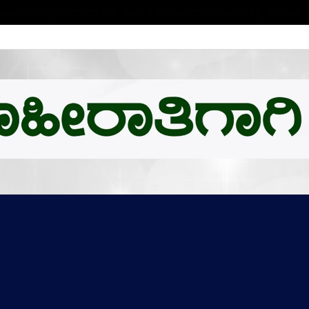
ಬಿ.ಎಂ.ಗೆ ಚಿನ್ನದ ಪದಕದ ಗರಿ: ಉನ್ನತ ಸಂಶೋಧನೆಗೆ ಅಮೆರಿಕಕ್ಕೆ ಪಯಣ