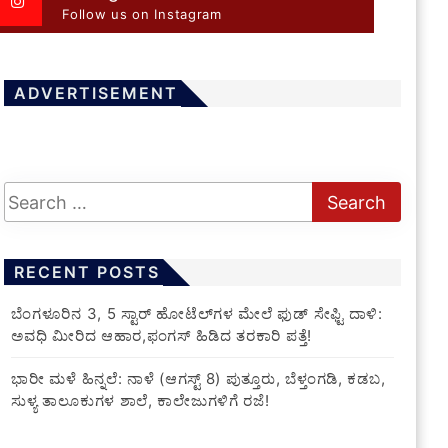
Follow us on Instagram
ADVERTISEMENT
RECENT POSTS
​ಬೆಂಗಳೂರಿನ 3, 5 ಸ್ಟಾರ್ ಹೋಟೆಲ್‌ಗಳ ಮೇಲೆ ಫುಡ್ ಸೇಫ್ಟಿ ದಾಳಿ:
ಅವಧಿ ಮೀರಿದ ಆಹಾರ,ಫಂಗಸ್ ಹಿಡಿದ ತರಕಾರಿ ಪತ್ತೆ!
​ಭಾರೀ ಮಳೆ ಹಿನ್ನಲೆ: ನಾಳೆ (ಆಗಸ್ಟ್ 8) ಪುತ್ತೂರು, ಬೆಳ್ತಂಗಡಿ, ಕಡಬ,
ಸುಳ್ಯ ತಾಲೂಕುಗಳ ಶಾಲೆ, ಕಾಲೇಜುಗಳಿಗೆ ರಜೆ!