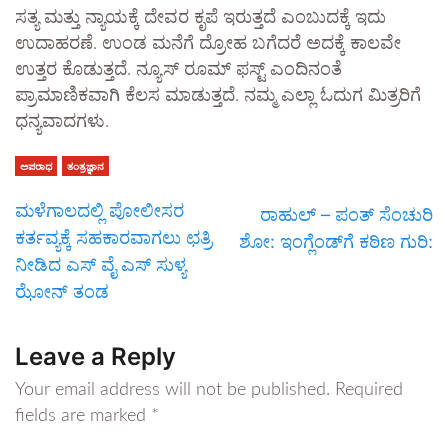
ಸತ್ಯ ಮತ್ತು ನ್ಯಾಯಕ್ಕೆ ದೇವರ ಕೃಪೆ ಇರುತ್ತದೆ ಎಂಬುದಕ್ಕೆ ಇದು
ಉದಾಹರಣೆ. ಉಂಡ ಮನೆಗೆ ದ್ರೋಹ ಬಗೆದರೆ ಅದಕ್ಕೆ ಕಾಲವೇ
ಉತ್ತರ ಕೊಡುತ್ತದೆ. ನ್ಯೂಸ್ ರೂಮ್ ಫಸ್ಟ್ ಎಂದಿನಂತೆ
ಪ್ರಾಮಾಣಿಕವಾಗಿ ಕೆಲಸ ಮಾಡುತ್ತದೆ. ನಮ್ಮ ಎಲ್ಲಾ ಓದುಗ ಮಿತ್ರರಿಗೆ
ಧನ್ಯವಾದಗಳು.
ಅಪರಾಧ
ತಂತ್ರಜ್ಞಾನ
ಮಳೆಗಾಲದಲ್ಲಿ ಪೋಲೀಸರ
ರಾಹುಲ್ – ಪಂತ್ ಸೆಂಚುರಿ
ಕರ್ತವ್ಯಕ್ಕೆ ಸಹಕಾರವಾಗಲು ಛತ್ರಿ
ಶೋ: ಇಂಗ್ಲೆಂಡ್‌ಗೆ ಕಠಿಣ ಗುರಿ:
ನೀಡಿದ ಎಸ್ ವೈ ಎಸ್ ಸುಳ್ಯ
ಝೋನ್ ತಂಡ
Leave a Reply
Your email address will not be published.
Required
fields are marked
*