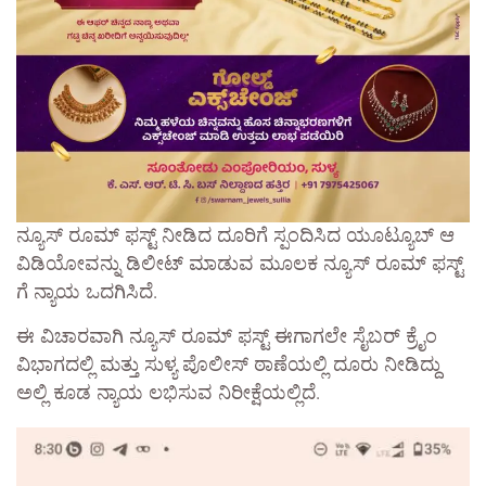
ನ್ಯೂಸ್ ರೂಮ್ ಫಸ್ಟ್ ನೀಡಿದ ದೂರಿಗೆ ಸ್ಪಂದಿಸಿದ ಯೂಟ್ಯೂಬ್ ಆ
ವಿಡಿಯೋವನ್ನು ಡಿಲೀಟ್ ಮಾಡುವ ಮೂಲಕ ನ್ಯೂಸ್ ರೂಮ್ ಫಸ್ಟ್
ಗೆ ನ್ಯಾಯ ಒದಗಿಸಿದೆ.
ಈ ವಿಚಾರವಾಗಿ ನ್ಯೂಸ್ ರೂಮ್ ಫಸ್ಟ್ ಈಗಾಗಲೇ ಸೈಬರ್ ಕ್ರೈಂ
ವಿಭಾಗದಲ್ಲಿ ಮತ್ತು ಸುಳ್ಯ ಪೊಲೀಸ್ ಠಾಣೆಯಲ್ಲಿ ದೂರು ನೀಡಿದ್ದು
ಅಲ್ಲಿ ಕೂಡ ನ್ಯಾಯ ಲಭಿಸುವ ನಿರೀಕ್ಷೆಯಲ್ಲಿದೆ.