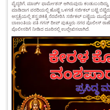
ವೈದ್ಯರಿಗೆ, ಮಾರ್ಚ್ ಫಾರ್ಮೇಶನ್ ಆಗಿರುವುದು ಕಂಡುಬಂದಿದ್ದು, ಪುತ್
ಮಾಡಿದಾಗ ವರದಿಯಲ್ಲಿ ಹೊಟ್ಟೆ ಒಳಗಡೆ ಸರ್ಜಿಕಲ್ ಬಟ್ಟೆ ಬಿಟ್ಟಿ
ಆಸ್ಪತ್ರೆಯಲ್ಲಿ ಶಸ್ತ್ರಚಿಕಿತ್ಸೆ ನೆರವೇರಿಸಿ ಸರ್ಜಿಕಲ್ ಬಟ್ಟೆಯ ಮುದ್ದ
ಬಾಣಂತಿಯ ಪತಿ ಗಗನ್ ದೀಪ್ ಪುತ್ತೂರು ನಗರ ಪೊಲೀಸ್ ಠಾಣೆಗೆ ದೂ
ಪೊಲೀಸರಿಗೆ ನೀಡಿದ ದೂರಿನಲ್ಲಿ ಉಲ್ಲೇಖಿಸಲಾಗಿದೆ.