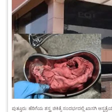
ಪುತ್ತೂರು: ಹೆರಿಗೆಯ ಶಸ್ತ್ರ ಚಿಕಿತ್ಸೆ ಸಂದರ್ಭದಲ್ಲಿ ಖಾಸಗಿ ಆ