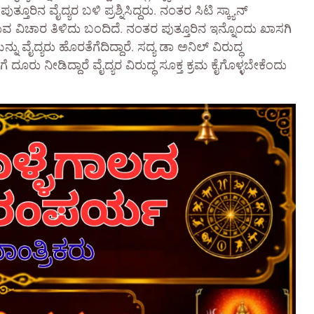
ತೂರಿನ ವೈದ್ಯರ ಬಳಿ ಪ್ರಶ್ನಿಸಿದ್ದರು. ನಂತರ ಸಿಟಿ ಸ್ಕ್ಯಾನ್
ರುವ ವಿಚಾರ ತಿಳಿದು ಬಂದಿದೆ. ನಂತರ ಪುತ್ತೂರಿನ ಇನ್ನೊಂದು ಖಾಸಗಿ
ೆಯನ್ನು ವೈದ್ಯರು ಹೊರತೆಗೆದಿದ್ದಾರೆ. ಸದ್ಯ ಡಾ ಅನಿಲ್ ವಿರುದ್ಧ
ರು ನೀಡಿದ್ದಾರೆ ವೈದ್ಯರ ವಿರುದ್ಧ ಸೂಕ್ತ ಕ್ರಮ ಕೈಗೊಳ್ಳಬೇಕೆಂದು