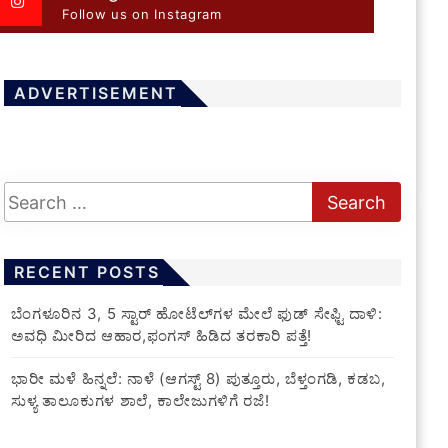
Follow us on Instagram
ADVERTISEMENT
RECENT POSTS
​ಬೆಂಗಳೂರಿನ 3, 5 ಸ್ಟಾರ್ ಹೋಟೆಲ್‌ಗಳ ಮೇಲೆ ಫುಡ್ ಸೇಫ್ಟಿ ದಾಳಿ:
ಅವಧಿ ಮೀರಿದ ಆಹಾರ,ಫಂಗಸ್ ಹಿಡಿದ ತರಕಾರಿ ಪತ್ತೆ!
​ಭಾರೀ ಮಳೆ ಹಿನ್ನಲೆ: ನಾಳೆ (ಆಗಸ್ಟ್ 8) ಪುತ್ತೂರು, ಬೆಳ್ತಂಗಡಿ, ಕಡಬ,
ಸುಳ್ಯ ತಾಲೂಕುಗಳ ಶಾಲೆ, ಕಾಲೇಜುಗಳಿಗೆ ರಜೆ!