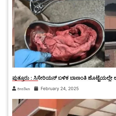
ಪುತ್ತೂರು : ಸಿಸೇರಿಯನ್ ಬಳಿಕ ಬಾಣಂತಿ ಹೊಟ್ಟೆಯಲ್ಲೇ 
February 24, 2025
ದೀಪಶಿಖಾ