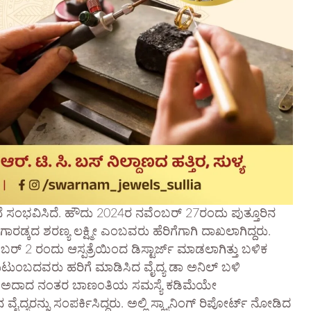
 ಘಟನೆ ಸಂಭವಿಸಿದೆ. ಹೌದು 2024ರ ನವೆಂಬರ್ 27ರಂದು ಪುತ್ತೂರಿನ
ಾರಡ್ಕದ ಶರಣ್ಯ ಲಕ್ಷ್ಮೀ ಎಂಬವರು ಹೆರಿಗೆಗಾಗಿ ದಾಖಲಾಗಿದ್ದರು.
ೆಂಬರ್ 2 ರಂದು ಆಸ್ಪತ್ರೆಯಿಂದ ಡಿಸ್ಟಾರ್ಜ್ ಮಾಡಲಾಗಿತ್ತು ಬಳಿಕ
ಕುಟುಂಬದವರು ಹರಿಗೆ ಮಾಡಿಸಿದ ವೈದ್ಯ ಡಾ ಅನಿಲ್ ಬಳಿ
ದ್ದರು. ಅದಾದ ನಂತರ ಬಾಣಂತಿಯ ಸಮಸ್ಯೆ ಕಡಿಮೆಯೇ
್ನು ಸಂಪರ್ಕಿಸಿದ್ದರು. ಅಲ್ಲಿ ಸ್ಕ್ಯಾನಿಂಗ್ ರಿಪೋರ್ಟ್ ನೋಡಿದ