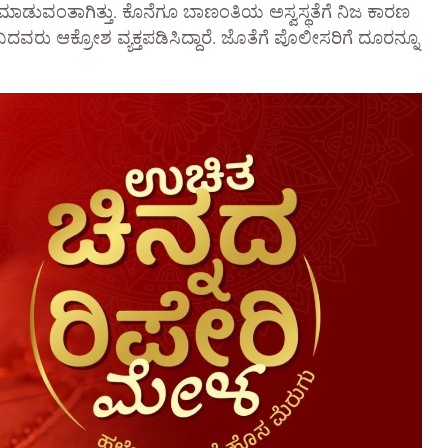
ಮಾಡುವಂತಾಗಿತ್ತು. ಕೊನೆಗೂ ಬಾಣಂತಿಯ ಅಸ್ವಸ್ಥತೆಗೆ ನಿಜ ಕಾರಣ
ವರು ಆಕ್ರೋಶ ವ್ಯಕ್ತಪಡಿಸಿದ್ದಾರೆ. ಜೊತೆಗೆ ಪೊಲೀಸರಿಗೆ ದೂರನ್ನೂ