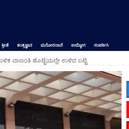
ಕ್ರೀಡೆ
ತಂತ್ರಜ್ಞಾನ
ಮನೋರಂಜನೆ
ಉದ್ಯೋಗ
ಸಂಪರ್ಕಿಸಿ
 ಬಳಿಕ ಬಾಣಂತಿ ಹೊಟ್ಟೆಯಲ್ಲೇ ಉಳಿದ ಬಟ್ಟೆ