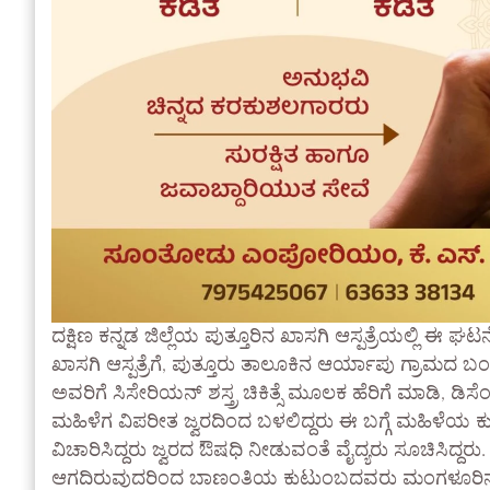
ದಕ್ಷಿಣ ಕನ್ನಡ ಜಿಲ್ಲೆಯ ಪುತ್ತೂರಿನ ಖಾಸಗಿ ಆಸ್ಪತ್ರೆಯಲ್ಲಿ ಈ
ಖಾಸಗಿ ಆಸ್ಪತ್ರೆಗೆ, ಪುತ್ತೂರು ತಾಲೂಕಿನ ಆರ್ಯಾಪು ಗ್ರಾಮದ ಬಂಗ
ಅವರಿಗೆ ಸಿಸೇರಿಯನ್ ಶಸ್ತ್ರ ಚಿಕಿತ್ಸೆ ಮೂಲಕ ಹೆರಿಗೆ ಮಾಡಿ, ಡಿಸ
ಮಹಿಳೆಗ ವಿಪರೀತ ಜ್ವರದಿಂದ ಬಳಲಿದ್ದರು ಈ ಬಗ್ಗೆ ಮಹಿಳೆಯ 
ವಿಚಾರಿಸಿದ್ದರು ಜ್ವರದ ಔಷಧಿ ನೀಡುವಂತೆ ವೈದ್ಯರು ಸೂಚಿಸಿ
ಆಗದಿರುವುದರಿಂದ ಬಾಣಂತಿಯ ಕುಟುಂಬದವರು ಮಂಗಳೂರಿನ ವೈದ್ಯರನ