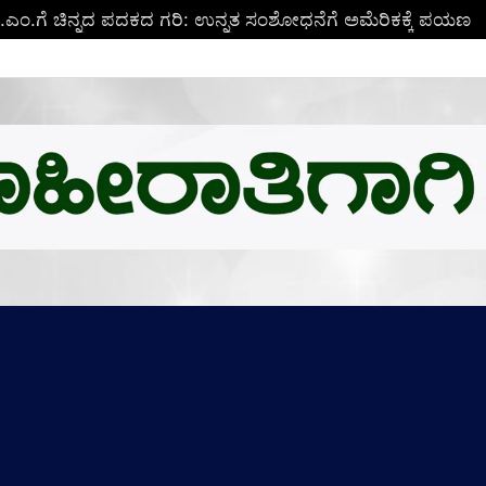
ಬಿ.ಎಂ.ಗೆ ಚಿನ್ನದ ಪದಕದ ಗರಿ: ಉನ್ನತ ಸಂಶೋಧನೆಗೆ ಅಮೆರಿಕಕ್ಕೆ ಪಯಣ