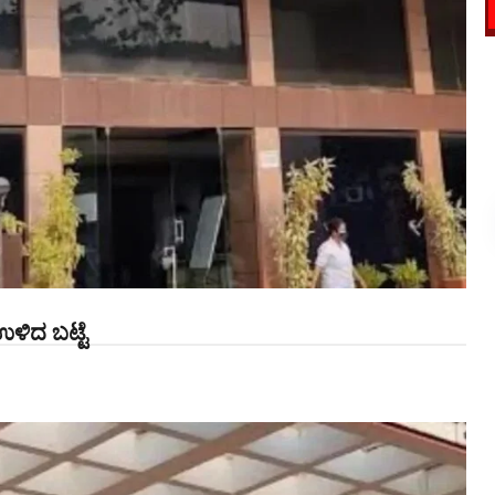
ಉಳಿದ ಬಟ್ಟೆ