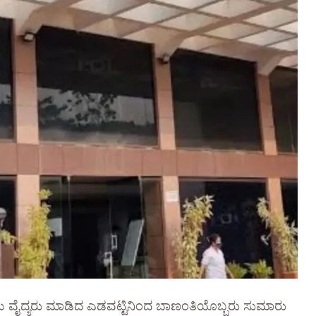
ಸ್ಪತ್ರೆಯ ವೈದ್ಯರು ಮಾಡಿದ ಎಡವಟ್ಟಿನಿಂದ ಬಾಣಂತಿಯೊಬ್ಬರು ಸುಮಾರು