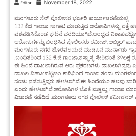
November 18, 2022
Editor
ಮಂಗಳೂರು ಸೆನ್ ಪೊಲೀಸರ ಭರ್ಜರಿ ಕಾರ್ಯಾಚರಣೆಯಲ್ಲಿ
132 ಕೆಜಿ ಗಾಂಜಾ ಸಾಗಾಟ ಮಾಡುತ್ತಿದ ಅರೋಪಿಗಳನ್ನು ಪತ್ತೆ ಹ
ವಶಪಡಿಸಿಕೊಂಡ ಘಟನೆ ವರದಿಯಾಗಿದೆ.ಆಂಧ್ರದ ವಿಶಾಖಪಟ್ಟಣಂ ನ
ಆರೋಪಿಗಳನ್ನು ಬಂಧಿಸಿದ ಪೊಲೀಸರು ರಮೀಜ್,ಅಬ್ದುಲ್ ಖಾ
ಮಂಗಳೂರು ನಗರ ಹೊರವಲಯದ ಮುಡಿಪಿನ ಮುರ್ನಾಡು ಗ್ರಾಮ
,ಬಂಧಿತರಿಂದ 132 ಕೆ.ಜಿ ಗಾಂಜಾ,ಶಸ್ತ್ರಾಸ್ತ್ರ ಸೇರಿದಂತೆ 39ಲ
ಈ ಹಿಂದೆ ದಾಖಲಾಗಿರುವ ಆರು ಪ್ರಕರಣಗಳು ದಾಖಲಾಗಿದ್ದವು
ದಾಖಲ ವಿಶಾಖಪಟ್ಟಣಂ ಕಾಡಿನಿಂದ ಗಾಂಜಾ ತಂದು ಮಂಗಳೂ
ಸಂಚು ನಡೆಸುತ್ತಿದ್ದರು ಹೇಳಲಾಗಿದೆ.ಈ ಹಿಂದೆಯೂ ಹಲವು ಬಾರಿ
ಎಂದು ಹೇಳಲಾಗಿದೆ.ಆರೋಪಿಗಳ ಜೊತೆ ಮತ್ತಷ್ಟು ಗಾಂಜಾ ಮಾರಾ
ವಿಚಾರಣೆ ನಡೆದಿದೆ .ಮಂಗಳೂರು ನಗರ ಪೊಲೀಸ್ ಕಮೀಷನರ್ ಎನ್