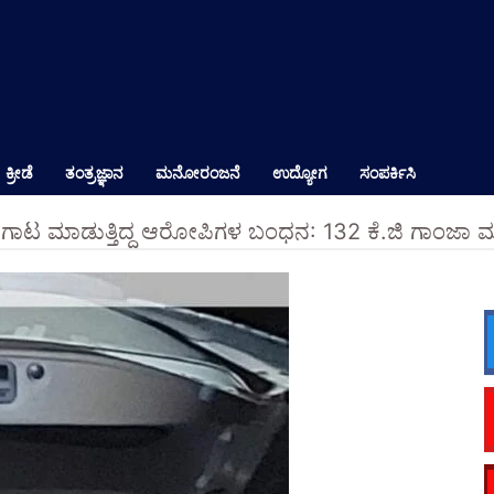
ಕ್ರೀಡೆ
ತಂತ್ರಜ್ಞಾನ
ಮನೋರಂಜನೆ
ಉದ್ಯೋಗ
ಸಂಪರ್ಕಿಸಿ
ಟ ಮಾಡುತ್ತಿದ್ದ ಆರೋಪಿಗಳ ಬಂಧನ: 132 ಕೆ.ಜಿ ಗಾಂಜಾ ಮತ್ತ