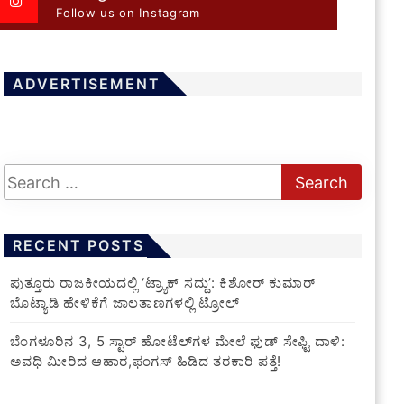
Follow us on Instagram
ADVERTISEMENT
RECENT POSTS
ಪುತ್ತೂರು ರಾಜಕೀಯದಲ್ಲಿ ‘ಟ್ರ್ಯಾಕ್ ಸದ್ದು’: ಕಿಶೋರ್ ಕುಮಾರ್
ಬೊಟ್ಯಾಡಿ ಹೇಳಿಕೆಗೆ ಜಾಲತಾಣಗಳಲ್ಲಿ ಟ್ರೋಲ್
​ಬೆಂಗಳೂರಿನ 3, 5 ಸ್ಟಾರ್ ಹೋಟೆಲ್‌ಗಳ ಮೇಲೆ ಫುಡ್ ಸೇಫ್ಟಿ ದಾಳಿ:
ಅವಧಿ ಮೀರಿದ ಆಹಾರ,ಫಂಗಸ್ ಹಿಡಿದ ತರಕಾರಿ ಪತ್ತೆ!