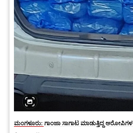
ಮಂಗಳೂರು: ಗಾಂಜಾ ಸಾಗಾಟ ಮಾಡುತ್ತಿದ್ದ ಆರೋಪಿಗಳ ಬಂ