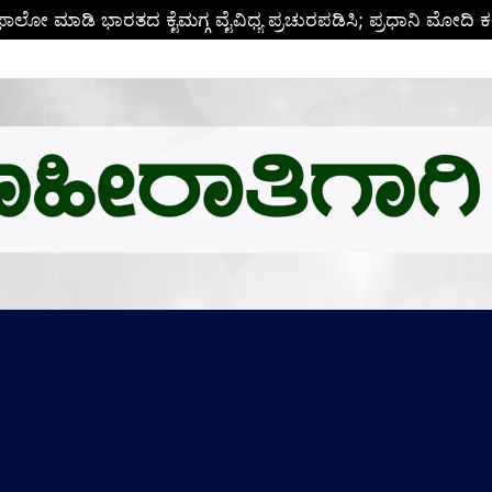
ಬಿ.ಎಂ.ಗೆ ಚಿನ್ನದ ಪದಕದ ಗರಿ: ಉನ್ನತ ಸಂಶೋಧನೆಗೆ ಅಮೆರಿಕಕ್ಕೆ ಪಯಣ