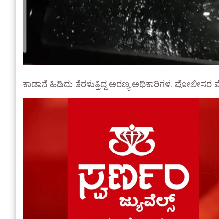
ಕಾಡಾನೆ ಹಿಡಿದು ತೆರಳುತ್ತಿದ್ದ ಅರಣ್ಯ ಅಧಿಕಾರಿಗಳ, ಪೋಲೀಸರ ಮ