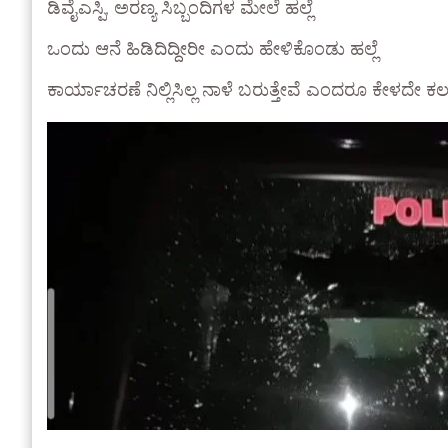
ಡಿವೈಎಸ್ಪಿ, ಅರಣ್ಯ ಸಿಬ್ಬಂದಿಗಳ ಮೇಲೆ ಹಲ್ಲೆ
ಒಂದು ಆನೆ ಹಿಡಿದಿದ್ದೀರೀ ಎಂದು ಹೇಳಿಕೊಂಡು ಹಲ್ಲೆ
ಕಾರ್ಯಾಚರಣೆ ನಿಲ್ಲಿಸಿಲ್ಲ ನಾಳೆ ಬರುತ್ತೇವೆ ಎಂದರೂ ಕೇಳದೇ ಕಲ