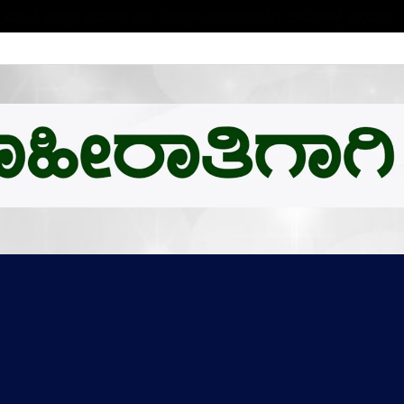
ಬಿ.ಎಂ.ಗೆ ಚಿನ್ನದ ಪದಕದ ಗರಿ: ಉನ್ನತ ಸಂಶೋಧನೆಗೆ ಅಮೆರಿಕಕ್ಕೆ ಪಯಣ