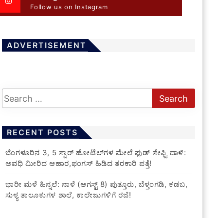
Follow us on Instagram
ADVERTISEMENT
RECENT POSTS
​ಬೆಂಗಳೂರಿನ 3, 5 ಸ್ಟಾರ್ ಹೋಟೆಲ್‌ಗಳ ಮೇಲೆ ಫುಡ್ ಸೇಫ್ಟಿ ದಾಳಿ:
ಅವಧಿ ಮೀರಿದ ಆಹಾರ,ಫಂಗಸ್ ಹಿಡಿದ ತರಕಾರಿ ಪತ್ತೆ!
​ಭಾರೀ ಮಳೆ ಹಿನ್ನಲೆ: ನಾಳೆ (ಆಗಸ್ಟ್ 8) ಪುತ್ತೂರು, ಬೆಳ್ತಂಗಡಿ, ಕಡಬ,
ಸುಳ್ಯ ತಾಲೂಕುಗಳ ಶಾಲೆ, ಕಾಲೇಜುಗಳಿಗೆ ರಜೆ!