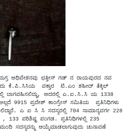
ಸಮಗ್ರ ಅಧಿವೇಶನವು ಛತ್ತೀಸ್ ಗಡ್ ನ ರಾಯಪುರದ ನವ 
 ಕೆ.ಪಿ.ಸಿಸಿಯ  ವಕ್ತಾರ  ಟಿ.ಎಂ ಶಹೀದ್ ತೆಕ್ಕಿಲ್ 
ನ ದಲ್ಲಿ ಬಾಗವಹಿಸಲಿದ್ದು, ಅದರಲ್ಲಿ ಎ.ಐ.ಸಿ.ಸಿ ಯ 1338 
ದೆ 9915 ಪ್ರದೇಶ್ ಕಾಂಗ್ರೇಸ್ ಸಮಿತಿಯ  ಪ್ರತಿನಿಧಿಗಳು 
ದ್ದಾರೆ. ಎ ಐ ಸಿ ಸಿ ಸದಸ್ಯರಲ್ಲಿ 704 ಸಾಮಾನ್ಯವರ್ಗ 228 
, 133 ಪರಿಶಿಷ್ಟ ಪಂಗಡ. ಪ್ರತಿನಿಧಿಗಳಲ್ಲಿ 235 
 ಮಂದಿ ಸದಸ್ಯರನ್ನು ಆಯ್ಕೆಮಾಡಲಾಗುವುದು ಚುನಾವಣೆ 