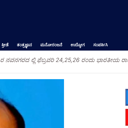
ಕ್ರೀಡೆ
ತಂತ್ರಜ್ಞಾನ
ಮನೋರಂಜನೆ
ಉದ್ಯೋಗ
ಸಂಪರ್ಕಿಸಿ
ರ ನವನಗರದ ಲ್ಲಿ ಫೆಬ್ರವರಿ 24,25,26 ರಂದು ಭಾರತೀಯ ರಾಷ