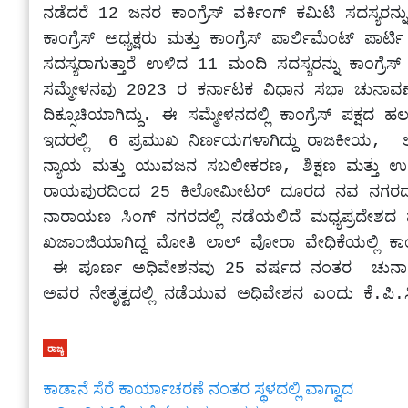
ನಡೆದರೆ 12 ಜನರ ಕಾಂಗ್ರೆಸ್ ವರ್ಕಿಂಗ್ ಕಮಿಟಿ ಸದಸ್ಯರನ್
ಕಾಂಗ್ರೆಸ್ ಅಧ್ಯಕ್ಷರು ಮತ್ತು ಕಾಂಗ್ರೆಸ್ ಪಾರ್ಲಿಮೆಂಟ್ ಪಾ
ಸದಸ್ಯರಾಗುತ್ತಾರೆ ಉಳಿದ 11 ಮಂದಿ ಸದಸ್ಯರನ್ನು ಕಾಂಗ್ರೆ
ಸಮ್ಮೇಳನವು 2023 ರ ಕರ್ನಾಟಕ ವಿಧಾನ ಸಭಾ ಚುನಾವಣ
ದಿಕ್ಸೂಚಿಯಾಗಿದ್ದು. ಈ ಸಮ್ಮೇಳನದಲ್ಲಿ ಕಾಂಗ್ರೆಸ್ ಪಕ್ಷದ 
ಇದರಲ್ಲಿ  6 ಪ್ರಮುಖ ನಿರ್ಣಯಗಳಾಗಿದ್ದು ರಾಜಕೀಯ,  ಆರ
ನ್ಯಾಯ ಮತ್ತು ಯುವಜನ ಸಬಲೀಕರಣ, ಶಿಕ್ಷಣ ಮತ್ತು ಉಧ್ಯೋಗ
ರಾಯಪುರದಿಂದ 25 ಕಿಲೋಮೀಟರ್ ದೂರದ ನವ ನಗರದಲ್ಲಿ  
ನಾರಾಯಣ ಸಿಂಗ್ ನಗರದಲ್ಲಿ ನಡೆಯಲಿದೆ ಮಧ್ಯಪ್ರದೇಶದ
ಖಜಾಂಜಿಯಾಗಿದ್ದ ಮೋತಿ ಲಾಲ್ ವೋರಾ ವೇಧಿಕೆಯಲ್ಲಿ ಕಾಂ
 ಈ ಪೂರ್ಣ ಅಧಿವೇಶನವು 25 ವರ್ಷದ ನಂತರ  ಚುನಾಯಿತರಾದ ಎ.ಐ.ಸಿ.ಸಿಯ ಅಧ್ಯಕ್ಷರಾದ ಮಲ್ಲಿಕಾರ್ಜುನ್ ಖರ್ಗೆ 
ಅವರ ನೇತೃತ್ವದಲ್ಲಿ ನಡೆಯುವ ಅಧಿವೇಶನ ಎಂದು ಕೆ.ಪಿ.ಸಿ.
ರಾಜ್ಯ
ಕಾಡಾನೆ ಸೆರೆ ಕಾರ್ಯಾಚರಣೆ ನಂತರ ಸ್ಥಳದಲ್ಲಿ ವಾಗ್ವಾದ