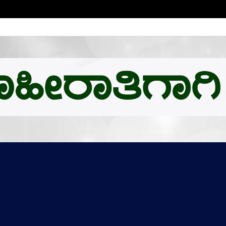
ಬಿ.ಎಂ.ಗೆ ಚಿನ್ನದ ಪದಕದ ಗರಿ: ಉನ್ನತ ಸಂಶೋಧನೆಗೆ ಅಮೆರಿಕಕ್ಕೆ ಪಯಣ