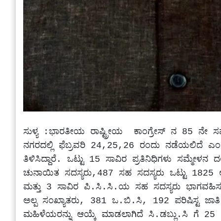
ಸುಳ್ಯ :ಭಾರತೀಯ ರಾಷ್ಟ್ರೀಯ  ಕಾಂಗ್ರೇಸ್ ನ 85 ನೇ 
ನಗರದಲ್ಲಿ ಫೆಬ್ರವರಿ 24,25,26 ರಂದು ನಡೆಯಲಿದೆ ಎಂದು
ತಿಳಿಸಿದ್ದಾರೆ. ಒಟ್ಟು 15 ಸಾವಿರ ಪ್ರತಿನಿಧಿಗಳು ಸಮ್ಮೇಳ
ಚುನಾಯಿತ ಸದಸ್ಯರು,487 ಸಹ ಸದಸ್ಯರು ಒಟ್ಟು 1825 ಅಲ್ಲ
ಮತ್ತು 3 ಸಾವಿರ ಪಿ.ಸಿ.ಸಿ.ಯ ಸಹ ಸದಸ್ಯರು ಭಾಗವಹಿಸಲಿ
ಅಲ್ಪ ಸಂಖ್ಯಾತರು, 381 ಒ.ಬಿ.ಸಿ, 192 ಪರಿಷಿಸ್ಟ ಜಾತಿ 
ಮಹಿಳೆಯರನ್ನು ಆಯ್ಕೆ ಮಾಡಲಾಗಿದೆ ಸಿ.ಡಬ್ಲು.ಸಿ ಗೆ 25