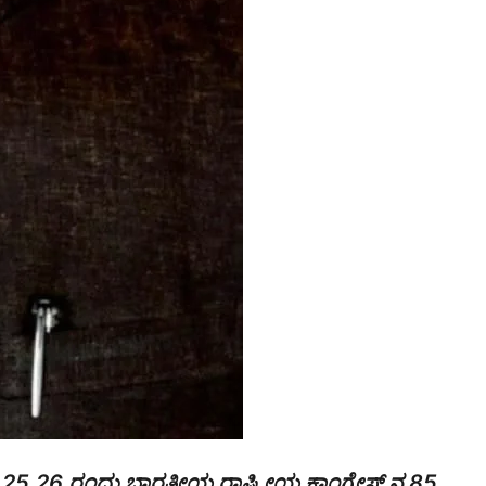
4,25,26 ರಂದು ಭಾರತೀಯ ರಾಷ್ಟ್ರೀಯ ಕಾಂಗ್ರೇಸ್ ನ 85