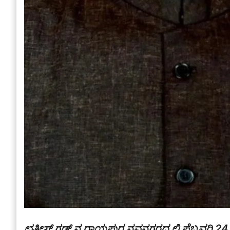
ಛತ್ತೀಸ್ ಗಡ್ ನ ರಾಯಪುರ ನವನಗರದ ಲ್ಲಿ ಫೆಬ್ರವರಿ 2