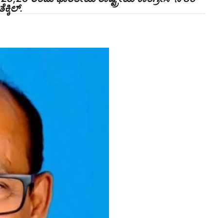
್ಕಿಲ್.