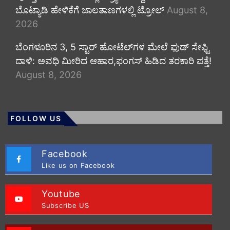
ಬೊಟ್ಯಾಡಿ ಹೇಳಿಕೆಗೆ ಜಾಲತಾಣಗಳಲ್ಲಿ ಟ್ರೋಲ್
August 8,
2026
​ಬೆಂಗಳೂರಿನ 3, 5 ಸ್ಟಾರ್ ಹೋಟೆಲ್‌ಗಳ ಮೇಲೆ ಫುಡ್ ಸೇಫ್ಟಿ
ದಾಳಿ: ಅವಧಿ ಮೀರಿದ ಆಹಾರ,ಫಂಗಸ್ ಹಿಡಿದ ತರಕಾರಿ ಪತ್ತೆ!
August 8, 2026
FOLLOW US
Facebook
Like us on Facebook
Youtube
Subscribe US