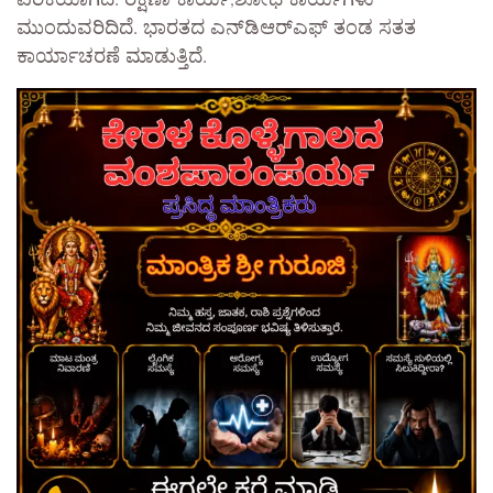
ಏರಿಕೆಯಾಗಿದೆ. ರಕ್ಷಣಾ ಕಾರ್ಯ,ಶೋಧ ಕಾರ್ಯಗಳು
ಮುಂದುವರಿದಿದೆ. ಭಾರತದ ಎನ್‌ಡಿಆರ್‌ಎಫ್ ತಂಡ ಸತತ
ಕಾರ್ಯಾಚರಣೆ ಮಾಡುತ್ತಿದೆ.