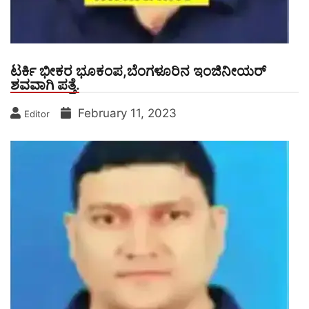
ಟರ್ಕಿ ಭೀಕರ ಭೂಕಂಪ,ಬೆಂಗಳೂರಿನ ಇಂಜಿನೀಯರ್
ಶವವಾಗಿ ಪತ್ತೆ.
February 11, 2023
Editor