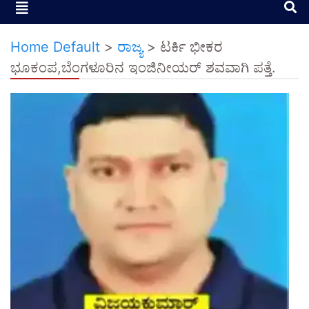
Home Default
>
ರಾಜ್ಯ
>
ಟರ್ಕಿ ಭೀಕರ
ಭೂಕಂಪ,ಬೆಂಗಳೂರಿನ ಇಂಜಿನೀಯರ್ ಶವವಾಗಿ ಪತ್ತೆ.