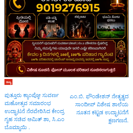
ರಾಜ್ಯ
ಪುತ್ತೂರು ಕ್ಯಾಂಪ್ಕೋ ಸುವರ್ಣ
ಎಂ.ಬಿ. ಫೌಂಡೇಶನ್ ನೇತೃತ್ವದ
ಮಹೋತ್ಸವ ಸಮಾರಂಭ
ಸಾಂದೀಪ್ ವಿಶೇಷ ಶಾಲೆಯ
ಉದ್ಘಾಟನೆ ನೆರವೇರಿಸಿದ ಕೇಂದ್ರ
ನೂತನ ಕಟ್ಟಡ ಉದ್ಘಾಟನೆಗೆ
ಗೃಹ ಸಚಿವ ಅಮಿತ್ ಶಾ, ಸಿ.ಎಂ
ಕ್ಷಣಗಣನೆ.
ಬೊಮ್ಮಾಯಿ .