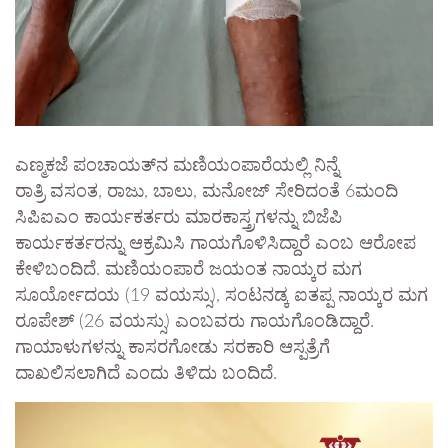
ಎಣ್ಮಕಜೆ ಪಂಚಾಯತ್‌ನ ಮಣಿಯಂಪಾರೆಯಲ್ಲಿ ನಿನ್ನೆ
ರಾತ್ರಿ ವಸಂತ, ರಾಜು, ಬಾಲು, ಮನೋಜ್ ಸೇರಿದಂತೆ 6ಮಂದಿ
ಸಿಪಿಐಎಂ ಕಾರ್ಯಕರ್ತರು ಮಾರಕಾಸ್ತ್ರಗಳನ್ನು ಬಿಜೆಪಿ
ಕಾರ್ಯಕರ್ತರನ್ನು ಆಕ್ರಮಿಸಿ ಗಾಯಗೊಳಿಸಿದ್ದಾರೆ ಎಂಬ ಆರೋಪ
ಕೇಳಿಬಂದಿದೆ. ಮಣಿಯಂಪಾರೆ ಜಯಂತ ನಾಯ್ಕರ ಮಗ
ಸೂರ್ಯೋದಯ (19 ವಯಸ್ಸು), ಸಂಟನಡ್ಕ ಐತಪ್ಪ ನಾಯ್ಕರ ಮಗ
ರೂಪೇಶ್ (26 ವಯಸ್ಸು) ಎಂಬವರು ಗಾಯಗೊಂಡಿದ್ದಾರೆ.
ಗಾಯಾಳುಗಳನ್ನು ಕಾಸರಗೋಡು ಸರಕಾರಿ ಆಸ್ಪತ್ರೆಗೆ
ದಾಖಲಿಸಲಾಗಿದೆ ಎಂದು ತಿಳಿದು ಬಂದಿದೆ.