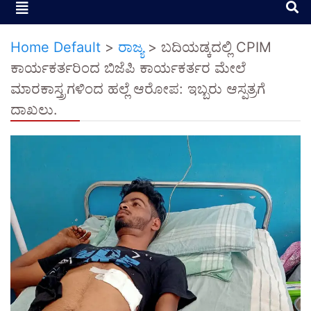
Home Default
>
ರಾಜ್ಯ
>
ಬದಿಯಡ್ಕದಲ್ಲಿ CPIM
ಕಾರ್ಯಕರ್ತರಿಂದ ಬಿಜೆಪಿ ಕಾರ್ಯಕರ್ತರ ಮೇಲೆ
ಮಾರಕಾಸ್ತ್ರಗಳಿಂದ ಹಲ್ಲೆ ಆರೋಪ: ಇಬ್ಬರು ಆಸ್ಪತ್ರಗೆ
ದಾಖಲು.