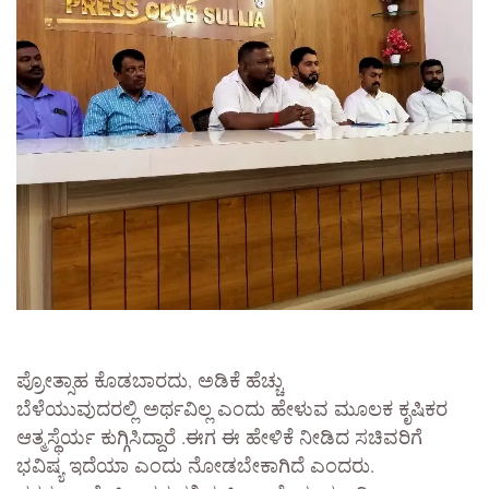
ಪ್ರೋತ್ಸಾಹ ಕೊಡಬಾರದು, ಅಡಿಕೆ ಹೆಚ್ಚು
ಬೆಳೆಯುವುದರಲ್ಲಿ ಅರ್ಥವಿಲ್ಲ ಎಂದು ಹೇಳುವ ಮೂಲಕ ಕೃಷಿಕರ
ಆತ್ಮಸ್ಥೆರ್ಯ ಕುಗ್ಗಿಸಿದ್ದಾರೆ .ಈಗ ಈ ಹೇಳಿಕೆ ನೀಡಿದ ಸಚಿವರಿಗೆ
ಭವಿಷ್ಯ ಇದೆಯಾ ಎಂದು ನೋಡಬೇಕಾಗಿದೆ ಎಂದರು.