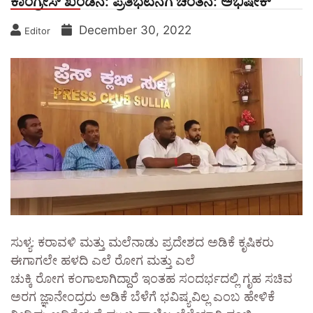
ಕಾಂಗ್ರೇಸ್ ಖಂಡನೆ: ಪ್ರತಿಭಟನೆಗೆ ಚಿಂತನೆ: ಅಭಿಷೇಕ್
December 30, 2022
Editor
ಸುಳ್ಯ: ಕರಾವಳಿ ಮತ್ತು ಮಲೆನಾಡು ಪ್ರದೇಶದ ಅಡಿಕೆ ಕೃಷಿಕರು
ಈಗಾಗಲೇ ಹಳದಿ ಎಲೆ ರೋಗ ಮತ್ತು ಎಲೆ
ಚುಕ್ಕಿ ರೋಗ ಕಂಗಾಲಾಗಿದ್ದಾರೆ ಇಂತಹ ಸಂದರ್ಭದಲ್ಲಿ ಗೃಹ ಸಚಿವ
ಅರಗ ಜ್ಞಾನೇಂದ್ರರು ಅಡಿಕೆ ಬೆಳೆಗೆ ಭವಿಷ್ಯವಿಲ್ಲ ಎಂಬ ಹೇಳಿಕೆ