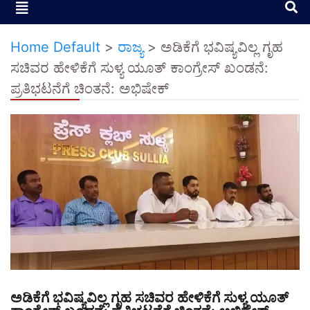
Home Default
>
ರಾಜ್ಯ
>
ಅಡಿಕೆಗೆ ಭವಿಷ್ಯವಿಲ್ಲ ಗೃಹ
ಸಚಿವರ ಹೇಳಿಕೆಗೆ ಸುಳ್ಯ ಯೂತ್ ಕಾಂಗ್ರೇಸ್ ಖಂಡನೆ:
ಪ್ರತಿಭಟನೆಗೆ ಚಿಂತನೆ: ಅಭಿಷೇಕ್
ಅಡಿಕೆಗೆ ಭವಿಷ್ಯವಿಲ್ಲ ಗೃಹ ಸಚಿವರ ಹೇಳಿಕೆಗೆ ಸುಳ್ಯ ಯೂತ್