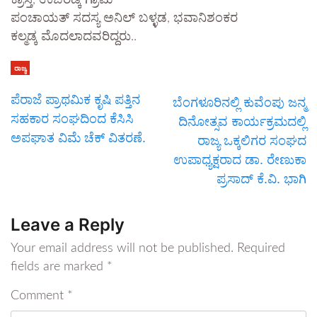
ಕ್ರಾಸ್ತ, ಉಬರಡ್ಕ ಗ್ರಾಮ
ಪಂಚಾಯತ್ ಸದಸ್ಯ ಅನಿಲ್ ಬಳ್ಳಡ, ಭವಾನಿಶಂಕರ
ಕಲ್ಮಡ್ಕ ಮೊದಲಾದವರಿದ್ದರು..
ರಾಜ್ಯ
ಪೆರಾಜೆ ಪ್ರಾಥಮಿಕ ಕೃಷಿ ಪತ್ತಿನ
ಬೆಂಗಳೂರಿನಲ್ಲಿ ಕುವೆಂಪು ಜನ್ಮ
ಸಹಕಾರ ಸಂಘದಿಂದ ಕೆಸಿಸಿ
ದಿನೋತ್ಸವ ಕಾರ್ಯಕ್ರಮದಲ್ಲಿ
ಅಪಘಾತ ವಿಮೆ ಚೆಕ್ ವಿತರಣೆ.
ರಾಜ್ಯ ಒಕ್ಕಲಿಗರ ಸಂಘದ
ಉಪಾಧ್ಯಕ್ಷರಾದ ಡಾ. ರೇಣುಕಾ
ಪ್ರಸಾದ್ ಕೆ.ವಿ. ಭಾಗಿ
Leave a Reply
Your email address will not be published.
Required
fields are marked
*
Comment
*