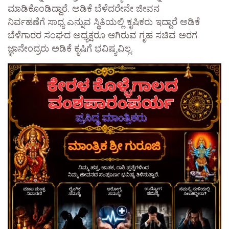
ಮಾಡಿಕೊಂಡಿದ್ದಾರೆ. ಅಡಿಕೆ ಬೆಳೆದರೇನೇ ಜೀವನ
ನಿರ್ವಹಣೆಗೆ ಸಾಧ್ಯ ಎನ್ನುವ ಸ್ಥಿತಿಯಲ್ಲಿ ಕೃಷಿಕರು ಇದ್ದಾರೆ ಅಡಿಕೆ
ಬೆಳೆಗಾರರ ಸಂಘದ ಅಧ್ಯಕ್ಷರೂ ಆಗಿರುವ ಗೃಹ ಸಚಿವ ಅರಗ
ಜ್ಞಾನೇಂದ್ರರು ಅಡಿಕೆ ಕೃಷಿಗೆ ಭವಿಷ್ಯವಿಲ್ಲ.