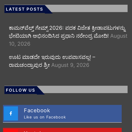
LATEST POSTS
ಕಾಮನ್‌ವೆಲ್ತ್ ಗೇಮ್ಸ್ 2026: ಪದಕ ವಿಜೇತ ಕ್ರೀಡಾಪಟುಗಳನ್ನು
ಭೇಟಿಯಾಗಿ ಅಭಿನಂದಿಸಿದ ಪ್ರಧಾನಿ ನರೇಂದ್ರ ಮೋದಿ!
August
10, 2026
ಊಟ ಮಾಡದೇ ಇರುವುದು ಉಪವಾಸವಲ್ಲ! –
ರಾಮಚಂದ್ರಾಪುರ ಶ್ರೀ
August 9, 2026
FOLLOW US
Facebook
Like us on Facebook