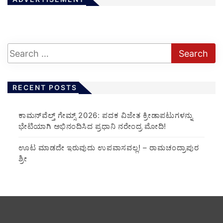
RECENT POSTS
ಕಾಮನ್‌ವೆಲ್ತ್ ಗೇಮ್ಸ್ 2026: ಪದಕ ವಿಜೇತ ಕ್ರೀಡಾಪಟುಗಳನ್ನು
ಭೇಟಿಯಾಗಿ ಅಭಿನಂದಿಸಿದ ಪ್ರಧಾನಿ ನರೇಂದ್ರ ಮೋದಿ!
ಊಟ ಮಾಡದೇ ಇರುವುದು ಉಪವಾಸವಲ್ಲ! – ರಾಮಚಂದ್ರಾಪುರ
ಶ್ರೀ