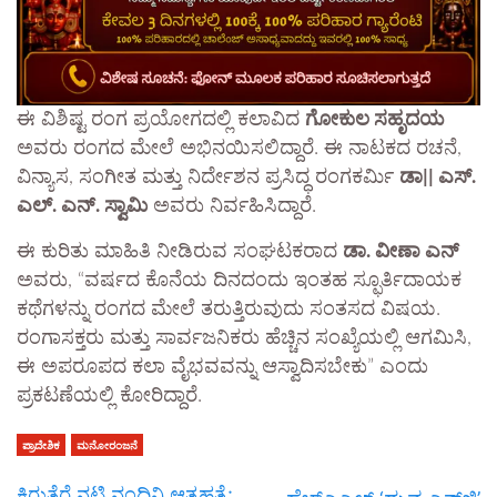
ಈ ವಿಶಿಷ್ಟ ರಂಗ ಪ್ರಯೋಗದಲ್ಲಿ ಕಲಾವಿದ
ಗೋಕುಲ ಸಹೃದಯ
ಅವರು ರಂಗದ ಮೇಲೆ ಅಭಿನಯಿಸಲಿದ್ದಾರೆ. ಈ ನಾಟಕದ ರಚನೆ,
ವಿನ್ಯಾಸ, ಸಂಗೀತ ಮತ್ತು ನಿರ್ದೇಶನ ಪ್ರಸಿದ್ಧ ರಂಗಕರ್ಮಿ
ಡಾ|| ಎಸ್.
ಎಲ್. ಎನ್. ಸ್ವಾಮಿ
ಅವರು ನಿರ್ವಹಿಸಿದ್ದಾರೆ.
ಈ ಕುರಿತು ಮಾಹಿತಿ ನೀಡಿರುವ ಸಂಘಟಕರಾದ
ಡಾ. ವೀಣಾ ಎನ್
ಅವರು, “ವರ್ಷದ ಕೊನೆಯ ದಿನದಂದು ಇಂತಹ ಸ್ಫೂರ್ತಿದಾಯಕ
ಕಥೆಗಳನ್ನು ರಂಗದ ಮೇಲೆ ತರುತ್ತಿರುವುದು ಸಂತಸದ ವಿಷಯ.
ರಂಗಾಸಕ್ತರು ಮತ್ತು ಸಾರ್ವಜನಿಕರು ಹೆಚ್ಚಿನ ಸಂಖ್ಯೆಯಲ್ಲಿ ಆಗಮಿಸಿ,
ಈ ಅಪರೂಪದ ಕಲಾ ವೈಭವವನ್ನು ಆಸ್ವಾದಿಸಬೇಕು” ಎಂದು
ಪ್ರಕಟಣೆಯಲ್ಲಿ ಕೋರಿದ್ದಾರೆ.
ಪ್ರಾದೇಶಿಕ
ಮನೋರಂಜನೆ
ಕಿರುತೆರೆ ನಟಿ ನಂದಿನಿ ಆತ್ಮಹತ್ಯೆ: