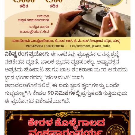
ವಿಶಿಷ್ಟ ರಂಗ ಪ್ರಯೋಗ:
ಈ ನಾಟಕವು ಪ್ರಹ್ಲಾದನ ಅನನ್ಯ ಶ್ರದ್ಧೆ,
ನಚಿಕೇತನ ದೃಢತೆ, ಬಾಲಕ ಧ್ರುವನ ದೃಢಸಂಕಲ್ಪ, ಅಷ್ಟಾವಕ್ರನ
ಅಪ್ರತಿಮ ಹೋರಾಟ ಹಾಗೂ ಬಾಲ ಶಂಕರಾಚಾರ್ಯರ ಅನುಪಮ
ಜ್ಞಾನ ಭಂಡಾರವನ್ನು “ಪಂಚಮುಖಿ”ಯಾಗಿ
ಅನಾವರಣಗೊಳಿಸಲಿದೆ. ಈ ಐದು ಜ್ಞಾನ ಶೃಂಗಗಳನ್ನು ಒಂದೇ
ಗುಚ್ಛವನ್ನಾಗಿಸಿ ಕೇವಲ
90 ನಿಮಿಷಗಳಲ್ಲಿ
ಪ್ರಸ್ತುತಪಡಿಸುತ್ತಿರುವುದು
ಈ ಪ್ರಯೋಗದ ವಿಶೇಷತೆಯಾಗಿದೆ.