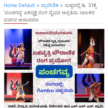
Home Default
>
ಪ್ರಾದೇಶಿಕ
>
ಸುಳ್ಯದಲ್ಲಿ ಡಿ. 31ಕ್ಕೆ
‘ಪಂಚಗವ್ಯ’ ಏಕವ್ಯಕ್ತಿ ರಂಗ ವೈಭವ ಅಪ್ರತಿಮ ಬಾಲಕರ
ಪರ್ವದ ಅನಾವರಣ