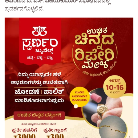
ಆವರಣದ ಎ. ಎಸ್. ವಿಜಯಕುಮಾರ್ ಸಭಾಭವನದಲ್ಲಿ
ಪ್ರದರ್ಶನಗೊಳ್ಳಲಿದೆ.