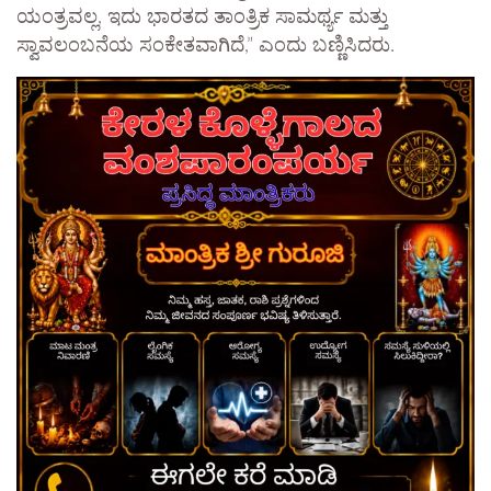
ಯಂತ್ರವಲ್ಲ, ಇದು ಭಾರತದ ತಾಂತ್ರಿಕ ಸಾಮರ್ಥ್ಯ ಮತ್ತು
ಸ್ವಾವಲಂಬನೆಯ ಸಂಕೇತವಾಗಿದೆ,” ಎಂದು ಬಣ್ಣಿಸಿದರು.