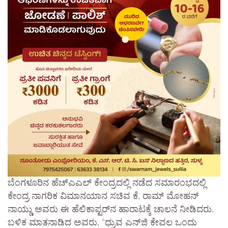
ಬೆಂಗಳೂರಿನ ಹೆಚ್‌ಎಎಲ್ ಕೇಂದ್ರದಲ್ಲಿ ನಡೆದ ಸಮಾರಂಭದಲ್ಲಿ
ಕೇಂದ್ರ ನಾಗರಿಕ ವಿಮಾನಯಾನ ಸಚಿವ ಕೆ. ರಾಮ್ ಮೋಹನ್
ನಾಯ್ಡು ಅವರು ಈ ಹೆಲಿಕಾಪ್ಟರ್‌ನ ಹಾರಾಟಕ್ಕೆ ಚಾಲನೆ ನೀಡಿದರು.
ಬಳಿಕ ಮಾತನಾಡಿದ ಅವರು, “ಧ್ರುವ ಎನ್‌ಜಿ ಕೇವಲ ಒಂದು