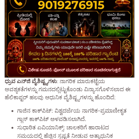
ಧ್ರುವ ಎನ್‌ಜಿ ವೈಶಿಷ್ಟ್ಯಗಳು​
:
ನಾಗರಿಕ ಮಾರುಕಟ್ಟೆಯ
ಅವಶ್ಯಕತೆಗಳನ್ನು ಗಮನದಲ್ಲಿಟ್ಟುಕೊಂಡು ವಿನ್ಯಾಸಗೊಳಿಸಲಾದ ಈ
ಹೆಲಿಕಾಪ್ಟರ್ ಹಲವು ಆಧುನಿಕ ವೈಶಿಷ್ಟ್ಯಗಳನ್ನು ಹೊಂದಿದೆ;
ಗಾಜಿನ ಕಾಕ್‌ಪಿಟ್: ವಿಶ್ವದರ್ಜೆಯ ನಾಗರಿಕ-ಪ್ರಮಾಣೀಕೃತ
ಗ್ಲಾಸ್ ಕಾಕ್‌ಪಿಟ್ ಅಳವಡಿಸಲಾಗಿದೆ.
ಸುಧಾರಿತ ಏವಿಯಾನಿಕ್ಸ್: ಚಾಲಕರಿಗೆ ಹಾರಾಟದ
ಸಮಯದಲ್ಲಿ ಹೆಚ್ಚಿನ ಸ್ಪಷ್ಟತೆ ನೀಡುವ ಅತ್ಯಾಧುನಿಕ