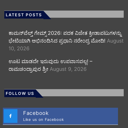
LATEST POSTS
ಕಾಮನ್‌ವೆಲ್ತ್ ಗೇಮ್ಸ್ 2026: ಪದಕ ವಿಜೇತ ಕ್ರೀಡಾಪಟುಗಳನ್ನು
ಭೇಟಿಯಾಗಿ ಅಭಿನಂದಿಸಿದ ಪ್ರಧಾನಿ ನರೇಂದ್ರ ಮೋದಿ!
August
10, 2026
ಊಟ ಮಾಡದೇ ಇರುವುದು ಉಪವಾಸವಲ್ಲ! –
ರಾಮಚಂದ್ರಾಪುರ ಶ್ರೀ
August 9, 2026
FOLLOW US
Facebook
Like us on Facebook