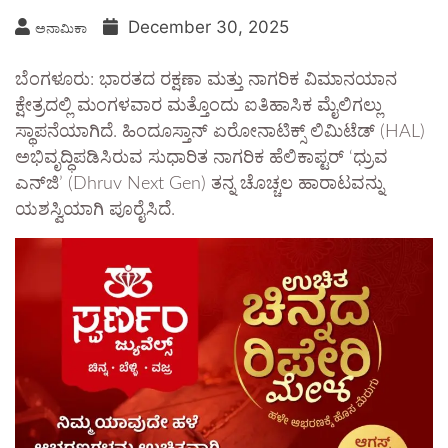
December 30, 2025
ಅನಾಮಿಕಾ
ಬೆಂಗಳೂರು: ಭಾರತದ ರಕ್ಷಣಾ ಮತ್ತು ನಾಗರಿಕ ವಿಮಾನಯಾನ
ಕ್ಷೇತ್ರದಲ್ಲಿ ಮಂಗಳವಾರ ಮತ್ತೊಂದು ಐತಿಹಾಸಿಕ ಮೈಲಿಗಲ್ಲು
ಸ್ಥಾಪನೆಯಾಗಿದೆ. ಹಿಂದೂಸ್ತಾನ್ ಏರೋನಾಟಿಕ್ಸ್ ಲಿಮಿಟೆಡ್ (HAL)
ಅಭಿವೃದ್ಧಿಪಡಿಸಿರುವ ಸುಧಾರಿತ ನಾಗರಿಕ ಹೆಲಿಕಾಪ್ಟರ್ ‘ಧ್ರುವ
ಎನ್‌ಜಿ’ (Dhruv Next Gen) ತನ್ನ ಚೊಚ್ಚಲ ಹಾರಾಟವನ್ನು
ಯಶಸ್ವಿಯಾಗಿ ಪೂರೈಸಿದೆ.