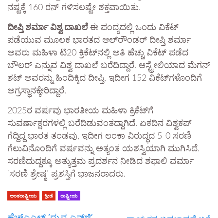
ನಷ್ಟಕ್ಕೆ 160 ರನ್ ಗಳಿಸಲಷ್ಟೇ ಶಕ್ತವಾಯಿತು.
ದೀಪ್ತಿ ಶರ್ಮಾ ವಿಶ್ವ ದಾಖಲೆ​
ಈ ಪಂದ್ಯದಲ್ಲಿ ಒಂದು ವಿಕೆಟ್
ಪಡೆಯುವ ಮೂಲಕ ಭಾರತದ ಆಲ್‌ರೌಂಡರ್ ದೀಪ್ತಿ ಶರ್ಮಾ
ಅವರು ಮಹಿಳಾ ಟಿ20 ಕ್ರಿಕೆಟ್‌ನಲ್ಲಿ ಅತಿ ಹೆಚ್ಚು ವಿಕೆಟ್ ಪಡೆದ
ಬೌಲರ್ ಎನ್ನುವ ವಿಶ್ವ ದಾಖಲೆ ಬರೆದಿದ್ದಾರೆ. ಆಸ್ಟ್ರೇಲಿಯಾದ ಮೆಗನ್
ಶಟ್ ಅವರನ್ನು ಹಿಂದಿಕ್ಕಿದ ದೀಪ್ತಿ, ಇದೀಗ 152 ವಿಕೆಟ್‌ಗಳೊಂದಿಗೆ
ಅಗ್ರಸ್ಥಾನಕ್ಕೇರಿದ್ದಾರೆ.
2025ರ ವರ್ಷವು ಭಾರತೀಯ ಮಹಿಳಾ ಕ್ರಿಕೆಟ್‌ಗೆ
ಸುವರ್ಣಾಕ್ಷರಗಳಲ್ಲಿ ಬರೆದಿಡುವಂತದ್ದಾಗಿದೆ. ಏಕದಿನ ವಿಶ್ವಕಪ್
ಗೆದ್ದಿದ್ದ ಭಾರತ ತಂಡವು, ಇದೀಗ ಲಂಕಾ ವಿರುದ್ಧದ 5-0 ಸರಣಿ
ಗೆಲುವಿನೊಂದಿಗೆ ವರ್ಷವನ್ನು ಅತ್ಯಂತ ಯಶಸ್ವಿಯಾಗಿ ಮುಗಿಸಿದೆ.
ಸರಣಿದುದ್ದಕ್ಕೂ ಅತ್ಯುತ್ತಮ ಪ್ರದರ್ಶನ ನೀಡಿದ ಶಫಾಲಿ ವರ್ಮಾ
‘ಸರಣಿ ಶ್ರೇಷ್ಠ’ ಪ್ರಶಸ್ತಿಗೆ ಭಾಜನರಾದರು.
ಅಂತರಾಷ್ಟ್ರೀಯ
ಕ್ರೀಡೆ
ರಾಷ್ಟ್ರೀಯ
ಹೆಚ್‌ಎಎಲ್ ‘ಧ್ರುವ ಎನ್‌ಜಿ’