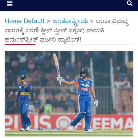
Home Default
>
ಅಂತರಾಷ್ಟ್ರೀಯ
>
ಲಂಕಾ ವಿರುದ್ಧ
ಭಾರತಕ್ಕೆ ಸರಣಿ ಕ್ಲೀನ್ ಸ್ವೀಪ್ ಸಕ್ಸಸ್; ನಾಯಕಿ
ಹರ್ಮನ್‌ಪ್ರೀತ್ ಭರ್ಜರಿ ಬ್ಯಾಟಿಂಗ್!