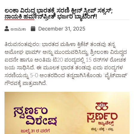
ಲಂಕಾ ವಿರುದ್ಧ ಭಾರತಕ್ಕೆ ಸರಣಿ ಕ್ಲೀನ್ ಸ್ವೀಪ್ ಸಕ್ಸಸ್;
ನಾಯಕಿ ಹರ್ಮನ್‌ಪ್ರೀತ್ ಭರ್ಜರಿ ಬ್ಯಾಟಿಂಗ್!
December 31, 2025
ಅನಾಮಿಕಾ
ತಿರುವನಂತಪುರಂ: ಭಾರತದ ಮಹಿಳಾ ಕ್ರಿಕೆಟ್ ತಂಡವು ತನ್ನ
ಅಮೋಘ ಫಾರ್ಮ್ ಅನ್ನು ಮುಂದುವರಿಸಿದ್ದು, ಶ್ರೀಲಂಕಾ ವಿರುದ್ಧದ
ಐದನೇ ಹಾಗೂ ಅಂತಿಮ ಟಿ20 ಪಂದ್ಯದಲ್ಲಿ 15 ರನ್‌ಗಳ ರೋಚಕ
ಜಯ ಸಾಧಿಸಿದೆ. ಈ ಮೂಲಕ ಭಾರತ ತಂಡವು ಐದು ಪಂದ್ಯಗಳ
ಸರಣಿಯನ್ನು 5-0 ಅಂತರದಿಂದ ತನ್ನದಾಗಿಸಿಕೊಂಡು ‘ವೈಟ್‌ವಾಷ್‌’
ಗೌರವಕ್ಕೆ ಪಾತ್ರವಾಗಿದೆ.