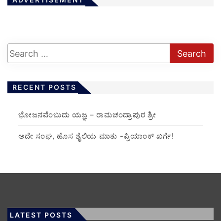
RECENT POSTS
ಭೋಜನವೆಂಬುದು ಯಜ್ಞ – ರಾಮಚಂದ್ರಾಪುರ ಶ್ರೀ
ಅದೇ ಸಂಘ, ಹೊಸ ಶೈಲಿಯ ಮಾತು -ಪ್ರಿಯಾಂಕ್ ಖರ್ಗೆ!
LATEST POSTS