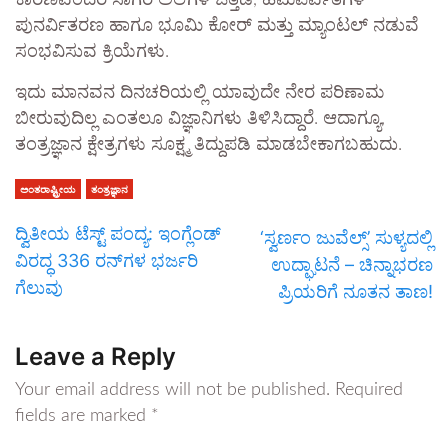
ಪುನರ್ವಿತರಣ ಹಾಗೂ ಭೂಮಿ ಕೋರ್ ಮತ್ತು ಮ್ಯಾಂಟಲ್ ನಡುವೆ
ಸಂಭವಿಸುವ ಕ್ರಿಯೆಗಳು.
ಇದು ಮಾನವನ ದಿನಚರಿಯಲ್ಲಿ ಯಾವುದೇ ನೇರ ಪರಿಣಾಮ
ಬೀರುವುದಿಲ್ಲ ಎಂತಲೂ ವಿಜ್ಞಾನಿಗಳು ತಿಳಿಸಿದ್ದಾರೆ. ಆದಾಗ್ಯೂ,
ತಂತ್ರಜ್ಞಾನ ಕ್ಷೇತ್ರಗಳು ಸೂಕ್ಷ್ಮ ತಿದ್ದುಪಡಿ ಮಾಡಬೇಕಾಗಬಹುದು.
ಅಂತರಾಷ್ಟ್ರೀಯ
ತಂತ್ರಜ್ಞಾನ
ದ್ವಿತೀಯ ಟೆಸ್ಟ್ ಪಂದ್ಯ: ಇಂಗ್ಲೆಂಡ್
‘ಸ್ವರ್ಣಂ ಜುವೆಲ್ಸ್’ ಸುಳ್ಯದಲ್ಲಿ
ವಿರದ್ಧ 336 ರನ್‌ಗಳ ಭರ್ಜರಿ
ಉದ್ಘಾಟನೆ – ಚಿನ್ನಾಭರಣ
ಗೆಲುವು
ಪ್ರಿಯರಿಗೆ ನೂತನ ತಾಣ!
Leave a Reply
Your email address will not be published.
Required
fields are marked
*