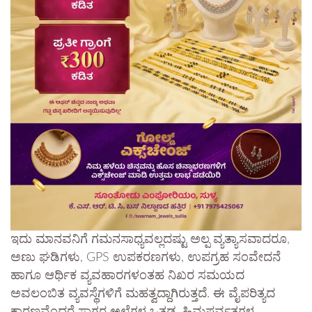
ಇದು ಮಾನವನಿಗೆ ಗಮನಸಾಧ್ಯವಲ್ಲದಷ್ಟು ಅಲ್ಪ ವ್ಯತ್ಯಾಸವಾದರೂ,
ಅಣು ಘಡಿಗಳು, GPS ಉಪಕರಣಗಳು, ಉಪಗ್ರಹ ಸಂವೇದನೆ
ಹಾಗೂ ಆರ್ಥಿಕ ವ್ಯವಹಾರಗಳಂತಹ ನಿಖರ ಸಮಯದ
ಅವಲಂಬಿತ ವ್ಯವಸ್ಥೆಗಳಿಗೆ ಮಹತ್ವದ್ದಾಗಿರುತ್ತದೆ. ಈ ವೈಪರಿತ್ಯದ
ಕಾರಣವೆಂದರೆ ಸಾಗರ ಅಲೆಗಳ ಒತ್ತಡ, ಹಿಮಪರ್ವತಗಳ