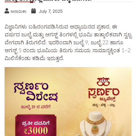
July 7, 2025
ಅನಾಮಿಕಾ
ವಿಜ್ಞಾನಿಗಳು ಬಹಿರಂಗಪಡಿಸಿರುವ ಆಧ್ಯಾಯನದ ಪ್ರಕಾರ, ಈ
ವರ್ಷದ ಜುಲೈ ಮತ್ತು ಆಗಸ್ಟ್ ತಿಂಗಳಲ್ಲಿ ಭೂಮಿ ತಾತ್ಕಾಲಿಕವಾಗಿ ಸ್ವಲ್ಪ
ವೇಗವಾಗಿ ತಿರುಗಲಿದೆ. ಇದರಿಂದಾಗಿ ಜುಲೈ 9, ಜುಲೈ 22 ಹಾಗೂ
ಆಗಸ್ಟ್ 5 ರಂದು ಭೂಮಿಯ ತಿರುಗು ಸಮಯ ಸಾಮಾನ್ಯಕ್ಕಿಂತ 1–2
ಮಿಲಿಸೆಕೆಂಡು ಕಡಿಮೆ ಇರುತ್ತದೆ.