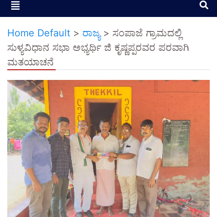
Home Default
>
ರಾಜ್ಯ
>
ಸಂಪಾಜೆ ಗ್ರಾಮದಲ್ಲಿ
ಸುಳ್ಯವಿಧಾನ ಸಭಾ ಅಭ್ಯರ್ಥಿ ಜಿ ಕೃಷ್ಣಪ್ಪರವರ ಪರವಾಗಿ
ಮತಯಾಚನೆ