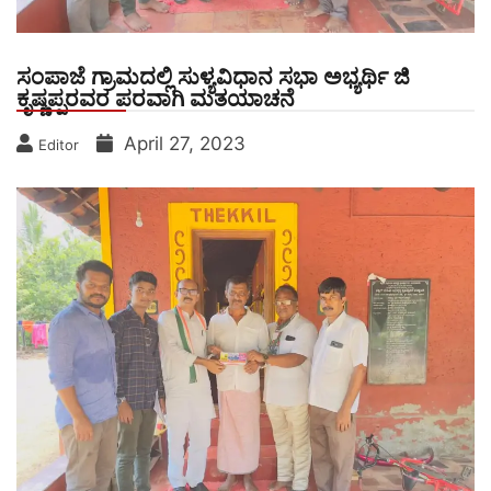
ಸಂಪಾಜೆ ಗ್ರಾಮದಲ್ಲಿ ಸುಳ್ಯವಿಧಾನ ಸಭಾ ಅಭ್ಯರ್ಥಿ ಜಿ
ಕೃಷ್ಣಪ್ಪರವರ ಪರವಾಗಿ ಮತಯಾಚನೆ
April 27, 2023
Editor