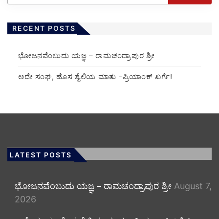
RECENT POSTS
ಭೋಜನವೆಂಬುದು ಯಜ್ಞ – ರಾಮಚಂದ್ರಾಪುರ ಶ್ರೀ
ಅದೇ ಸಂಘ, ಹೊಸ ಶೈಲಿಯ ಮಾತು -ಪ್ರಿಯಾಂಕ್ ಖರ್ಗೆ!
LATEST POSTS
ಭೋಜನವೆಂಬುದು ಯಜ್ಞ – ರಾಮಚಂದ್ರಾಪುರ ಶ್ರೀ
August 7,
2026