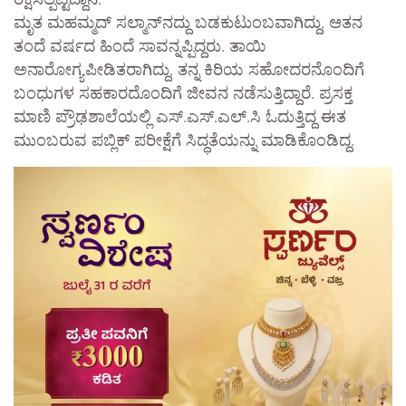
ರಕ್ಷಿಸಲ್ಪಟ್ಟಿದ್ದಾನೆ.
ಮೃತ ಮಹಮ್ಮದ್‌ ಸಲ್ಮಾನ್‌ನದ್ದು ಬಡಕುಟುಂಬವಾಗಿದ್ದು, ಆತನ
ತಂದೆ ವರ್ಷದ ಹಿಂದೆ ಸಾವನ್ನಪ್ಪಿದ್ದರು. ತಾಯಿ
ಅನಾರೋಗ್ಯಪೀಡಿತರಾಗಿದ್ದು, ತನ್ನ ಕಿರಿಯ ಸಹೋದರನೊಂದಿಗೆ
ಬಂಧುಗಳ ಸಹಕಾರದೊಂದಿಗೆ ಜೀವನ ನಡೆಸುತ್ತಿದ್ದಾರೆ. ಪ್ರಸಕ್ತ
ಮಾಣಿ ಪ್ರೌಢಶಾಲೆಯಲ್ಲಿ ಎಸ್‌.ಎಸ್‌.ಎಲ್.ಸಿ ಓದುತ್ತಿದ್ದ ಈತ
ಮುಂಬರುವ ಪಬ್ಲಿಕ್‌ ಪರೀಕ್ಷೆಗೆ ಸಿದ್ಧತೆಯನ್ನು ಮಾಡಿಕೊಂಡಿದ್ದ.