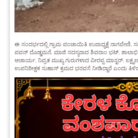
ಈ ಸಂದರ್ಭದಲ್ಲಿ ಗ್ರಾಮ ಪಂಚಾಯಿತಿ ಉಪಾಧ್ಯಕ್ಷೆ ನಾಗವೇಣಿ,
ಪವನ್ ದೊಡ್ಡಮನೆ, ಮಾಜಿ ಸದಸ್ಯರಾದ ಶಿವರಾಂ ಭಟ್, ಶಾಲಾಭಿವೃ
ಆಚಾರ್ಯ, ನಿವ್ರತ ಮುಖ್ಯ ಗುರುಗಳಾದ ವೀರಪ್ಪ ಮಾಸ್ಟರ್, ಲಕ್ಷ
ಉಪನಿರೀಕ್ಷಕ ಸುಹಾಸ್ ಕ್ರಮದ ಭರವಸೆ ನೀಡಿದ್ದಾರೆ ಎಂದು ತಿಳಿ