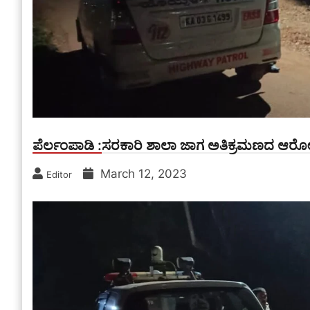
ಪೆರ್ಲಂಪಾಡಿ :ಸರಕಾರಿ ಶಾಲಾ ಜಾಗ ಅತಿಕ್ರಮಣದ ಆರ
March 12, 2023
Editor