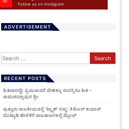
Follow us on Instagram
ADVERTISEMENT
RECENT POSTS
ಹಿತವಾದದ್ದೇ ಪ್ರಿಯವಾದರೆ ದೇಹಕ್ಕೂ ಮನಸ್ಸಿಗೂ ಹಿತ –
ರಾಮಚಂದ್ರಾಪುರ ಶ್ರೀ
ಪುತ್ತೂರು ರಾಜಕೀಯದಲ್ಲಿ ‘ಟ್ರ್ಯಾಕ್ ಸದ್ದು’: ಕಿಶೋರ್ ಕುಮಾರ್
ಬೊಟ್ಯಾಡಿ ಹೇಳಿಕೆಗೆ ಜಾಲತಾಣಗಳಲ್ಲಿ ಟ್ರೋಲ್