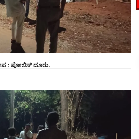
ೋಪ : ಪೋಲಿಸ್ ದೂರು.