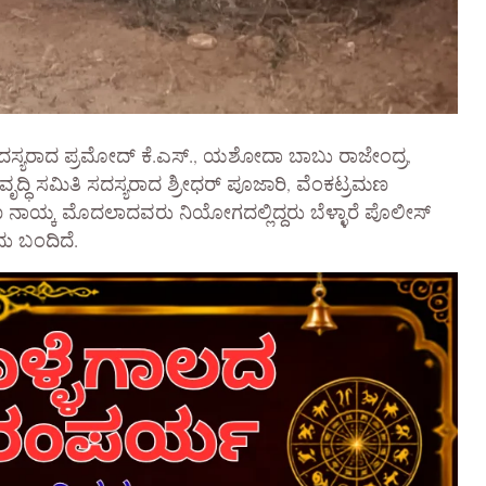
 ಸದಸ್ಯರಾದ ಪ್ರಮೋದ್ ಕೆ.ಎಸ್., ಯಶೋದಾ ಬಾಬು ರಾಜೇಂದ್ರ,
ದ್ಧಿ ಸಮಿತಿ ಸದಸ್ಯರಾದ ಶ್ರೀಧರ್ ಪೂಜಾರಿ, ವೆಂಕಟ್ರಮಣ
್ಮಣ ನಾಯ್ಕ ಮೊದಲಾದವರು ನಿಯೋಗದಲ್ಲಿದ್ದರು ಬೆಳ್ಳಾರೆ ಪೊಲೀಸ್
ದು ಬಂದಿದೆ.