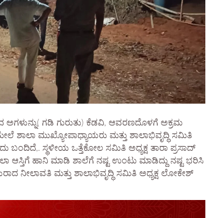
ದ ಅಗಳುನ್ನು( ಗಡಿ ಗುರುತು) ಕೆಡವಿ, ಆವರಣದೊಳಗೆ ಅಕ್ರಮ
ಲೆ ಶಾಲಾ ಮುಖ್ಯೋಪಾಧ್ಯಾಯರು ಮತ್ತು ಶಾಲಾಭಿವೃದ್ಧಿ ಸಮಿತಿ
ಳಿದು ಬಂದಿದೆ,. ಸ್ಥಳೀಯ ಒತ್ತೆಕೋಲ ಸಮಿತಿ ಅಧ್ಯಕ್ಷ ತಾರಾ ಪ್ರಸಾದ್
 ಆಸ್ತಿಗೆ ಹಾನಿ ಮಾಡಿ ಶಾಲೆಗೆ ನಷ್ಟ ಉಂಟು ಮಾಡಿದ್ದು ನಷ್ಟ ಭರಿಸಿ
ದ ನೀಲಾವತಿ ಮತ್ತು ಶಾಲಾಭಿವೃದ್ಧಿ ಸಮಿತಿ ಅಧ್ಯಕ್ಷ ಲೋಕೇಶ್