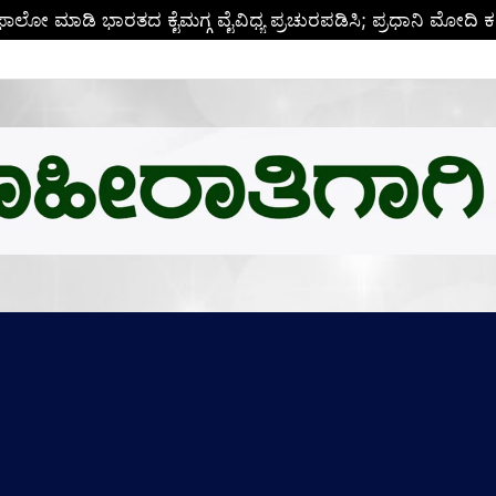
ಬಿ.ಎಂ.ಗೆ ಚಿನ್ನದ ಪದಕದ ಗರಿ: ಉನ್ನತ ಸಂಶೋಧನೆಗೆ ಅಮೆರಿಕಕ್ಕೆ ಪಯಣ