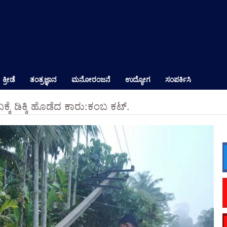
ಕ್ರೀಡೆ
ತಂತ್ರಜ್ಞಾನ
ಮನೋರಂಜನೆ
ಉದ್ಯೋಗ
ಸಂಪರ್ಕಿಸಿ
ಬಕ್ಕೆ ಡಿಕ್ಕಿ ಹೊಡೆದ ಕಾರು:ಕಂಬ ಕಟ್.