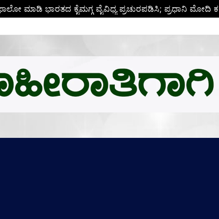
ಬಿ.ಎಂ.ಗೆ ಚಿನ್ನದ ಪದಕದ ಗರಿ: ಉನ್ನತ ಸಂಶೋಧನೆಗೆ ಅಮೆರಿಕಕ್ಕೆ ಪಯಣ