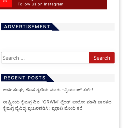
Follow us on Instagram
ADVERTISEMENT
RECENT POSTS
ಅದೇ ಸಂಘ, ಹೊಸ ಶೈಲಿಯ ಮಾತು -ಪ್ರಿಯಾಂಕ್ ಖರ್ಗೆ!
ರಾಷ್ಟ್ರೀಯ ಕೈಮಗ್ಗ ದಿನ: ‘GRWM’ ಟ್ರೆಂಡ್ ಫಾಲೋ ಮಾಡಿ ಭಾರತದ
ಕೈಮಗ್ಗ ವೈವಿಧ್ಯ ಪ್ರಚುರಪಡಿಸಿ; ಪ್ರಧಾನಿ ಮೋದಿ ಕರೆ