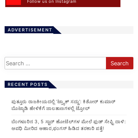
Follow us on Instagram
ADVERTISEMENT
RECENT POSTS
ಪುತ್ತೂರು ರಾಜಕೀಯದಲ್ಲಿ ‘ಟ್ರ್ಯಾಕ್ ಸದ್ದು’: ಕಿಶೋರ್ ಕುಮಾರ್
ಬೊಟ್ಯಾಡಿ ಹೇಳಿಕೆಗೆ ಜಾಲತಾಣಗಳಲ್ಲಿ ಟ್ರೋಲ್
​ಬೆಂಗಳೂರಿನ 3, 5 ಸ್ಟಾರ್ ಹೋಟೆಲ್‌ಗಳ ಮೇಲೆ ಫುಡ್ ಸೇಫ್ಟಿ ದಾಳಿ:
ಅವಧಿ ಮೀರಿದ ಆಹಾರ,ಫಂಗಸ್ ಹಿಡಿದ ತರಕಾರಿ ಪತ್ತೆ!