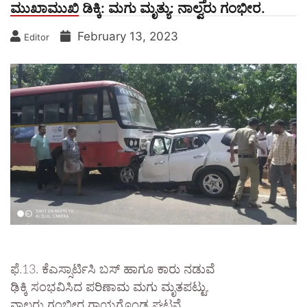
ಮುಖಾಮುಖಿ ಡಿಕ್ಕಿ: ಮಗು ಮೃತ್ಯು: ನಾಲ್ವರು ಗಂಭೀರ.
February 13, 2023
Editor
ಫೆ.13. ಕೆಎಸ್ಸಾರ್ಟಿಸಿ ಬಸ್ ಹಾಗೂ ಕಾರು ನಡುವೆ
ಢಿಕ್ಕಿ ಸಂಭವಿಸಿದ ಪರಿಣಾಮ ಮಗು ಮೃತಪಟ್ಟು,
ನಾಲ್ವರು ಗಂಭೀರ ಗಾಯಗೊಂಡ ಘಟನೆ