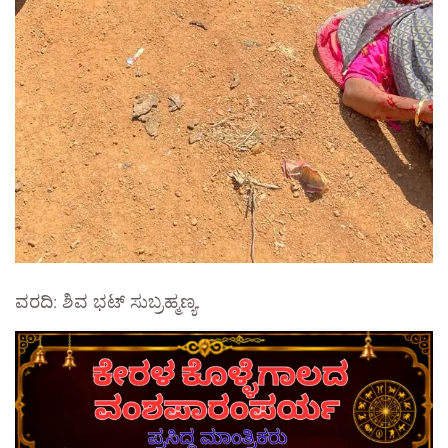
ವರದಿ: ಶಿವ ಭಟ್ ಸುಬ್ರಹ್ಮಣ್ಯ.