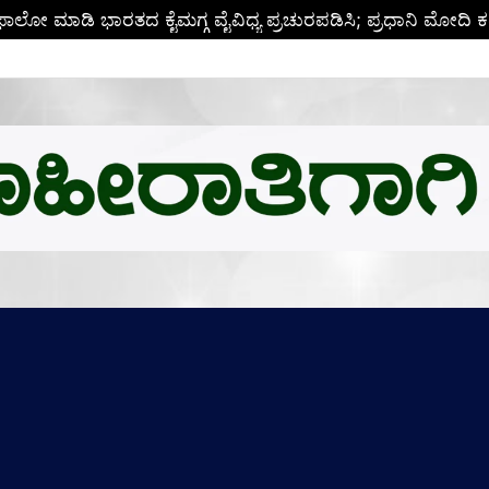
ಬಿ.ಎಂ.ಗೆ ಚಿನ್ನದ ಪದಕದ ಗರಿ: ಉನ್ನತ ಸಂಶೋಧನೆಗೆ ಅಮೆರಿಕಕ್ಕೆ ಪಯಣ