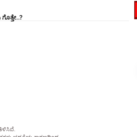
ೊತ್ತೇ..?
ಿಸಿವೆ.