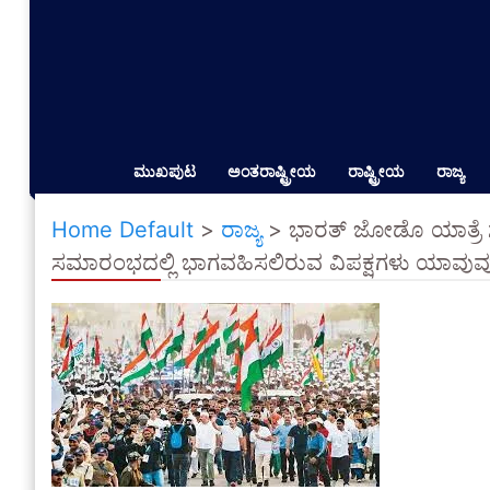
ಮುಖಪುಟ
ಅಂತರಾಷ್ಟ್ರೀಯ
ರಾಷ್ಟ್ರೀಯ
ರಾಜ್ಯ
Home Default
>
ರಾಜ್ಯ
>
ಭಾರತ್ ಜೋಡೊ ಯಾತ್ರೆ
ಸಮಾರಂಭದಲ್ಲಿ ಭಾಗವಹಿಸಲಿರುವ ವಿಪಕ್ಷಗಳು ಯಾವುವು 