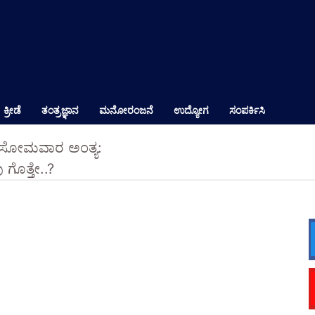
ಕ್ರೀಡೆ
ತಂತ್ರಜ್ಞಾನ
ಮನೋರಂಜನೆ
ಉದ್ಯೋಗ
ಸಂಪರ್ಕಿಸಿ
 ಸೋಮವಾರ ಅಂತ್ಯ:
ಗೊತ್ತೇ..?