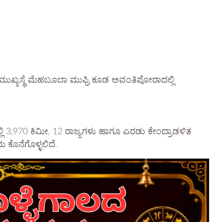
 ಮುಖ್ಯಸ್ಥೆ ಮೆಹಬೂಬಾ ಮುಫ್ರಿ ಕೂಡ ಅವಂತಿಪೋರಾದಲ್ಲಿ
ಿ 3,970 ಕಿಮೀ, 12 ರಾಜ್ಯಗಳು ಹಾಗೂ ಎರಡು ಕೇಂದ್ರಾಡಳಿತ
ು ಕೊನೆಗೊಳ್ಳಲಿದೆ.