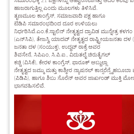
ಸಮಾರಂಭಕ್ಕೆ 21 ಪಕ್ಷಗಳನ್ನು ಆಹ್ವಾನಿಸಲಾಗಿತ್ತು ಆದರೆ ಕೆಲವು
ಹಾಜರಾಗುತ್ತಿಲ್ಲ ಎಂದು ಮೂಲಗಳು ತಿಳಿಸಿವೆ.
ತೃಣಮೂಲ ಕಾಂಗ್ರೆಸ್, ಸಮಾಜವಾದಿ ಪಕ್ಷ ಹಾಗೂ
ಟಿಡಿಪಿ ಸಮಾರಂಭದಿಂದ ದೂರ ಉಳಿಯಲು
ನಿರ್ಧರಿಸಿವೆ.ಎಂ.ಕೆ.ಸ್ಟಾಲಿನ್ ನೇತೃತ್ವದ ದ್ರಾವಿಡ ಮುನ್ನೇತ್ರ ಕಳಗ
(ಎನ್‌ಸಿಪಿ), ತೇಜಸ್ವಿ ಯಾದವ್ ನೇತೃತ್ವದ ರಾಷ್ಟ್ರೀಯ‌ಜನತಾ ದಳ
ಜನತಾ ದಳ (ಸಂಯುಕ್ತ), ಉದ್ಧವ್ ಠಾಕ್ರೆ ಅವರ
ಶಿವಸೇನೆ, ಸಿಪಿಎಂ, ಸಿ.ಪಿ.ಐ., ವಿದುತಲೈ ಚಿರುತೈಗಲ್
ಕಚ್ಚಿ (ವಿಸಿಕೆ), ಕೇರಳ ಕಾಂಗ್ರೆಸ್, ಫಾರೂಕ್ ಅಬ್ದುಲ್ಲಾ
ನೇತೃತ್ವದ ಜಮ್ಮು ಮತ್ತು ಕಾಶ್ಮೀರ ನ್ಯಾಷನಲ್ ಕಾನ್ಸರೆನ್ಸ್ಮೆಹಬೂಬ
(ಪಿಡಿಪಿ), ಹಾಗೂ ಶಿಬು ಸೊರೆನ್ ಅವರ ಜಾರ್ಖಂಡ್ ಮುಕ್ತಿ ಮೋ
ಭಾಗವಹಿಸಲಿವೆ.