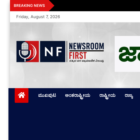
Skip
ಕಾಮನ್‌ವೆಲ್ತ್ ಗೇಮ್ಸ್ 2026 ಅಂತ್ಯ: ಭಾರತ
BREAKING NEWS
to
Friday, August 7, 2026
content
Newsroom First
ಸತ್ಯದ ಪರ ಪ್ರಾಮಾಣಿಕ ನಿಲುವು
ಮುಖಪುಟ
ಅಂತರಾಷ್ಟ್ರೀಯ
ರಾಷ್ಟ್ರೀಯ
ರಾಜ್ಯ