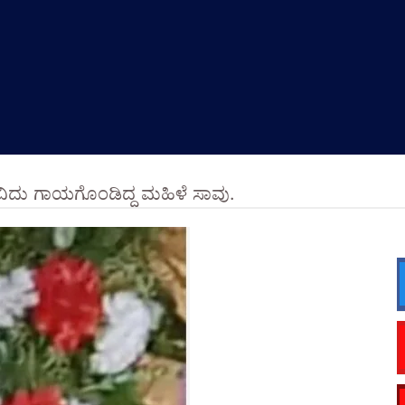
ಿವಿದು ಗಾಯಗೊಂಡಿದ್ದ ಮಹಿಳೆ ಸಾವು.