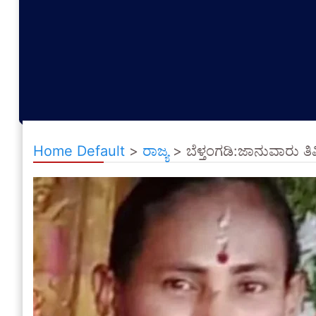
Home Default
>
ರಾಜ್ಯ
>
ಬೆಳ್ತಂಗಡಿ:ಜಾನುವಾರು ತ