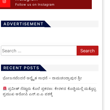
Follow us on Instagram
ADVERTISEMENT
RECENT POSTS
ಭೋಜನವೆಂದರೆ ಅದ್ವೈತ ಸಾಧನೆ – ರಾಮಚಂದ್ರಾಪುರ ಶ್ರೀ
ಪ್ರವೀಣ್ ನೆಟ್ಟಾರು ಕೊಲೆ ಪ್ರಕರಣ: ಕೇರಳದ ಕೊಚ್ಚಿಯಲ್ಲಿ ಮತ್ತೊಬ್ಬ
ಪ್ರಮುಖ ಆರೋಪಿ ಎನ್.ಐ.ಎ ವಶಕ್ಕೆ