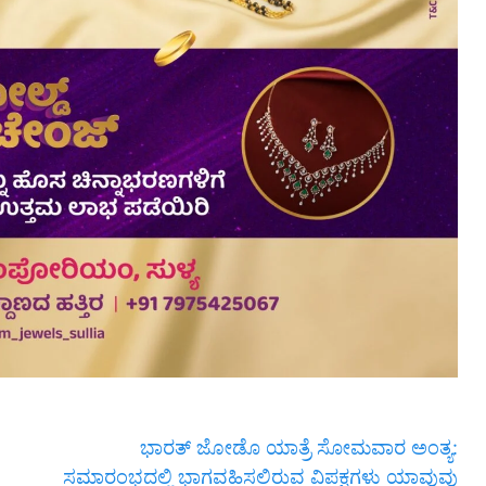
ಭಾರತ್ ಜೋಡೊ ಯಾತ್ರೆ ಸೋಮವಾರ ಅಂತ್ಯ:
ಸಮಾರಂಭದಲ್ಲಿ ಭಾಗವಹಿಸಲಿರುವ ವಿಪಕ್ಷಗಳು ಯಾವುವು