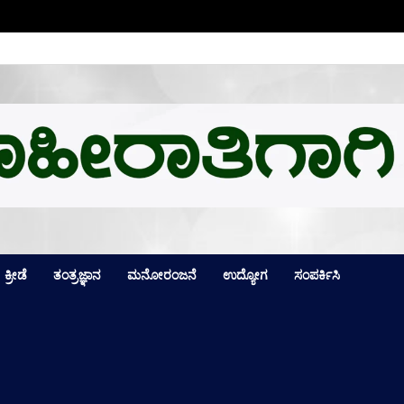
ಕ್ಕೆ ಒಲಿದ ಪದಕಗಳೆಷ್ಟು? ಪದಕ ಪಟ್ಟಿಯಲ್ಲಿ ಮೊದಲ ಸ್ಥಾನ ಯಾರಿಗೆ? ಪೂರ್
ಕ್ರೀಡೆ
ತಂತ್ರಜ್ಞಾನ
ಮನೋರಂಜನೆ
ಉದ್ಯೋಗ
ಸಂಪರ್ಕಿಸಿ