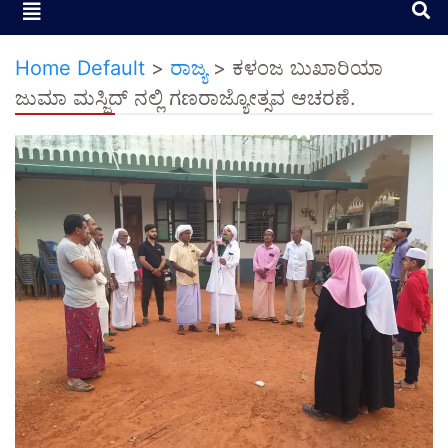
Home Default
>
ರಾಜ್ಯ
>
ಕಳಂಜ ಬುಖಾರಿಯಾ
ಜುಮಾ ಮಸ್ಜಿದ್ ನಲ್ಲಿ ಗಣರಾಜ್ಯೋತ್ಸವ ಆಚರಣೆ.