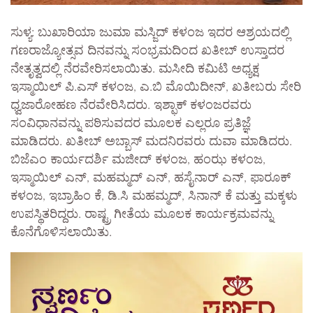
ಸುಳ್ಯ: ಬುಖಾರಿಯಾ ಜುಮಾ ಮಸ್ಜಿದ್ ಕಳಂಜ ಇದರ ಆಶ್ರಯದಲ್ಲಿ
ಗಣರಾಜ್ಯೋತ್ಸವ ದಿನವನ್ನು ಸಂಭ್ರಮದಿಂದ ಖತೀಬ್ ಉಸ್ತಾದರ
ನೇತೃತ್ವದಲ್ಲಿ ನೆರವೇರಿಸಲಾಯಿತು. ಮಸೀದಿ ಕಮಿಟಿ ಅಧ್ಯಕ್ಷ
ಇಸ್ಮಾಯಿಲ್ ಪಿ.ಎಸ್ ಕಳಂಜ, ಎ.ಬಿ ಮೊಯಿದೀನ್, ಖತೀಬರು ಸೇರಿ
ಧ್ವಜಾರೋಹಣ ನೆರವೇರಿಸಿದರು. ಇಶ್ಫಾಕ್ ಕಳಂಜರವರು
ಸಂವಿಧಾನವನ್ನು ಪಠಿಸುವದರ ಮೂಲಕ ಎಲ್ಲರೂ ಪ್ರತಿಜ್ಞೆ
ಮಾಡಿದರು. ಖತೀಬ್ ಅಬ್ಬಾಸ್ ಮದನಿರವರು ದುವಾ ಮಾಡಿದರು.
ಬಿಜೆಎಂ ಕಾರ್ಯದರ್ಶಿ ಮಜೀದ್ ಕಳಂಜ, ಹಂಝ ಕಳಂಜ,
ಇಸ್ಮಾಯಿಲ್ ಎನ್, ಮಹಮ್ಮದ್ ಎನ್, ಹಸೈನಾರ್ ಎನ್, ಫಾರೂಕ್
ಕಳಂಜ, ಇಬ್ರಾಹಿಂ ಕೆ, ಡಿ.ಸಿ ಮಹಮ್ಮದ್, ಸಿನಾನ್ ಕೆ ಮತ್ತು ಮಕ್ಕಳು
ಉಪಸ್ಥಿತರಿದ್ದರು. ರಾಷ್ಟ್ರ ಗೀತೆಯ ಮೂಲಕ ಕಾರ್ಯಕ್ರಮವನ್ನು
ಕೊನೆಗೊಳಿಸಲಾಯಿತು.