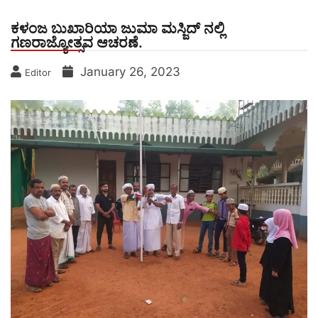
ಕಳಂಜ ಬುಖಾರಿಯಾ ಜುಮಾ ಮಸ್ಜಿದ್ ನಲ್ಲಿ
ಗಣರಾಜ್ಯೋತ್ಸವ ಆಚರಣೆ.
January 26, 2023
Editor