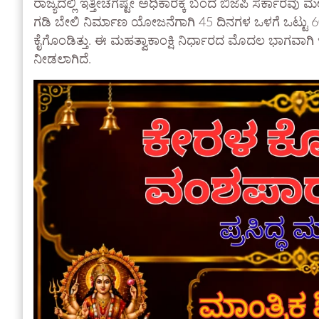
ರಾಜ್ಯದಲ್ಲಿ ಇತ್ತೀಚೆಗಷ್ಟೇ ಅಧಿಕಾರಕ್ಕೆ ಬಂದ ಬಿಜೆಪಿ ಸರ್ಕ
ಗಡಿ ಬೇಲಿ ನಿರ್ಮಾಣ ಯೋಜನೆಗಾಗಿ 45 ದಿನಗಳ ಒಳಗೆ ಒಟ್ಟು 
ಕೈಗೊಂಡಿತ್ತು. ಈ ಮಹತ್ವಾಕಾಂಕ್ಷಿ ನಿರ್ಧಾರದ ಮೊದಲ ಭಾಗವಾಗಿ
ನೀಡಲಾಗಿದೆ.