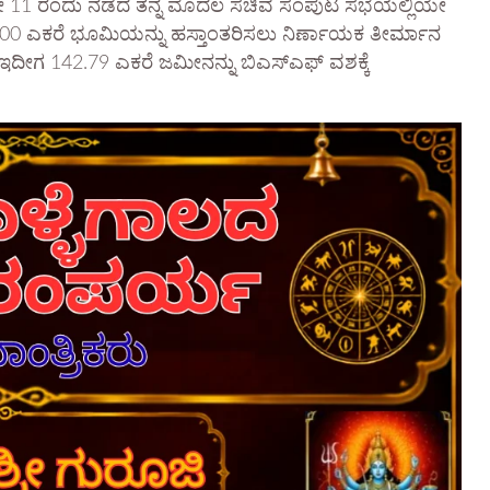
ಾರವು ಮೇ 11 ರಂದು ನಡೆದ ತನ್ನ ಮೊದಲ ಸಚಿವ ಸಂಪುಟ ಸಭೆಯಲ್ಲಿಯೇ
600 ಎಕರೆ ಭೂಮಿಯನ್ನು ಹಸ್ತಾಂತರಿಸಲು ನಿರ್ಣಾಯಕ ತೀರ್ಮಾನ
 ಇದೀಗ 142.79 ಎಕರೆ ಜಮೀನನ್ನು ಬಿಎಸ್‌ಎಫ್ ವಶಕ್ಕೆ