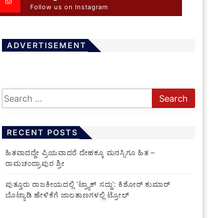
Follow us on Instagram
ADVERTISEMENT
RECENT POSTS
ಹಿತವಾದದ್ದೇ ಪ್ರಿಯವಾದರೆ ದೇಹಕ್ಕೂ ಮನಸ್ಸಿಗೂ ಹಿತ –
ರಾಮಚಂದ್ರಾಪುರ ಶ್ರೀ
ಪುತ್ತೂರು ರಾಜಕೀಯದಲ್ಲಿ ‘ಟ್ರ್ಯಾಕ್ ಸದ್ದು’: ಕಿಶೋರ್ ಕುಮಾರ್
ಬೊಟ್ಯಾಡಿ ಹೇಳಿಕೆಗೆ ಜಾಲತಾಣಗಳಲ್ಲಿ ಟ್ರೋಲ್