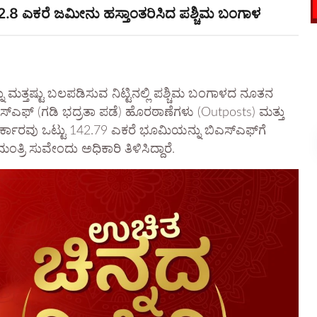
142.8 ಎಕರೆ ಜಮೀನು ಹಸ್ತಾಂತರಿಸಿದ ಪಶ್ಚಿಮ ಬಂಗಾಳ
ನು ಮತ್ತಷ್ಟು ಬಲಪಡಿಸುವ ನಿಟ್ಟಿನಲ್ಲಿ ಪಶ್ಚಿಮ ಬಂಗಾಳದ ನೂತನ
 ಬಿಎಸ್‌ಎಫ್ (ಗಡಿ ಭದ್ರತಾ ಪಡೆ) ಹೊರಠಾಣೆಗಳು (Outposts) ಮತ್ತು
್ಕಾರವು ಒಟ್ಟು 142.79 ಎಕರೆ ಭೂಮಿಯನ್ನು ಬಿಎಸ್‌ಎಫ್‌ಗೆ
್ರಿ ಸುವೇಂದು ಅಧಿಕಾರಿ ತಿಳಿಸಿದ್ದಾರೆ.