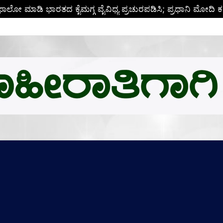
ಬಿ.ಎಂ.ಗೆ ಚಿನ್ನದ ಪದಕದ ಗರಿ: ಉನ್ನತ ಸಂಶೋಧನೆಗೆ ಅಮೆರಿಕಕ್ಕೆ ಪಯಣ