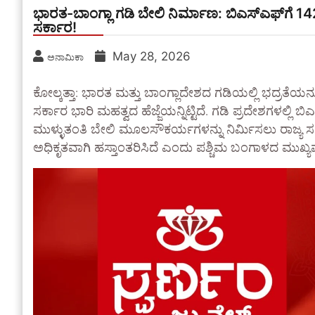
ಭಾರತ-ಬಾಂಗ್ಲಾ ಗಡಿ ಬೇಲಿ ನಿರ್ಮಾಣ: ಬಿಎಸ್‌ಎಫ್‌ಗೆ 
ಸರ್ಕಾರ!
May 28, 2026
ಅನಾಮಿಕಾ
ಕೋಲ್ಕತ್ತಾ: ಭಾರತ ಮತ್ತು ಬಾಂಗ್ಲಾದೇಶದ ಗಡಿಯಲ್ಲಿ ಭದ್ರತೆಯನ್
ಸರ್ಕಾರ ಭಾರಿ ಮಹತ್ವದ ಹೆಜ್ಜೆಯನ್ನಿಟ್ಟಿದೆ. ಗಡಿ ಪ್ರದೇಶಗಳಲ್ಲಿ
ಮುಳ್ಳುತಂತಿ ಬೇಲಿ ಮೂಲಸೌಕರ್ಯಗಳನ್ನು ನಿರ್ಮಿಸಲು ರಾಜ್ಯ ಸರ
ಅಧಿಕೃತವಾಗಿ ಹಸ್ತಾಂತರಿಸಿದೆ ಎಂದು ಪಶ್ಚಿಮ ಬಂಗಾಳದ ಮುಖ್ಯಮಂತ