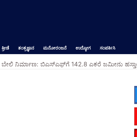
ಕ್ರೀಡೆ
ತಂತ್ರಜ್ಞಾನ
ಮನೋರಂಜನೆ
ಉದ್ಯೋಗ
ಸಂಪರ್ಕಿಸಿ
 ಬೇಲಿ ನಿರ್ಮಾಣ: ಬಿಎಸ್‌ಎಫ್‌ಗೆ 142.8 ಎಕರೆ ಜಮೀನು ಹಸ್ತಾ