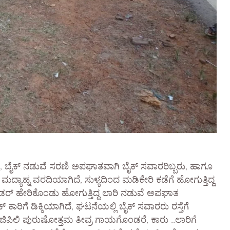
ಾರು , ಬೈಕ್ ನಡುವೆ ಸರಣಿ ಅಪಘಾತವಾಗಿ ಬೈಕ್ ಸವಾರರಿಬ್ಬರು, ಹಾಗೂ
್ಯಾಹ್ನ ವರದಿಯಾಗಿದೆ, ಸುಳ್ಯದಿಂದ ಮಡಿಕೇರಿ ಕಡೆಗೆ ಹೋಗುತ್ತಿದ್ದ
ಂಡರ್ ಹೇರಿಕೊಂಡು ಹೋಗುತ್ತಿದ್ದ ಲಾರಿ ನಡುವೆ ಅಪಘಾತ
 ಕಾರಿಗೆ ಡಿಕ್ಕಿಯಾಗಿದೆ, ಘಟನೆಯಲ್ಲಿ ಬೈಕ್ ಸವಾರರು ರಸ್ತೆಗೆ
ಂಜಿಪಿಲಿ ಪುರುಷೋತ್ತಮ ತೀವ್ರ ಗಾಯಗೊಂಡರೆ, ಕಾರು ..ಲಾರಿಗೆ