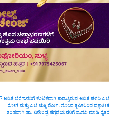
ೊಸ
ಅಡಿಕೆ ಬೆಳೆಗಾರನಿಗೆ ಕಂಟಕವಾಗಿ ಕಾಡುತ್ತಿರುವ ಅಡಿಕೆ ಹಳದಿ ಎಲೆ
ರೋಗ ಮತ್ತು ಎಲೆ ಚುಕ್ಕಿ ರೋಗ. ನೊಂದ ಕೃಷಿಕರಿಂದ ಪಕ್ಷಾತೀತ
ತಂಡವಾಗಿ ಡಾ. ವಿರೇಂದ್ರ ಹೆಗ್ಗಡೆಯವರಿಗೆ ಮನವಿ ಮಾಡಿ ರೈತರ