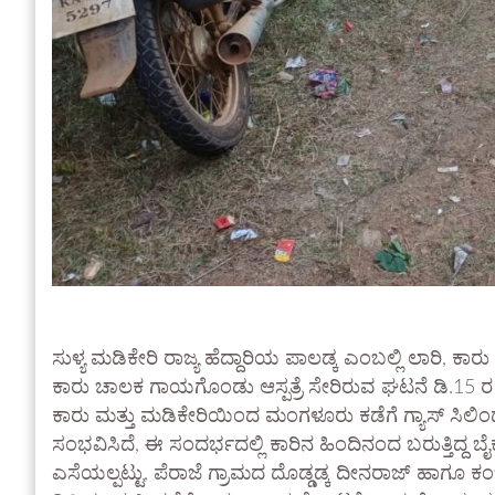
ಸುಳ್ಯ ಮಡಿಕೇರಿ ರಾಜ್ಯ ಹೆದ್ದಾರಿಯ ಪಾಲಡ್ಕ ಎಂಬಲ್ಲಿ ಲಾರಿ, ಕ
ಕಾರು ಚಾಲಕ ಗಾಯಗೊಂಡು ಆಸ್ಪತ್ರೆ ಸೇರಿರುವ ಘಟನೆ ಡಿ.15 ರ ಮದ
ಕಾರು ಮತ್ತು ಮಡಿಕೇರಿಯಿಂದ ಮಂಗಳೂರು ಕಡೆಗೆ ಗ್ಯಾಸ್ ಸಿಲಿ
ಸಂಭವಿಸಿದೆ, ಈ ಸಂದರ್ಭದಲ್ಲಿ ಕಾರಿನ ಹಿಂದಿನಂದ ಬರುತ್ತಿದ್ದ ಬೈಕ್
ಎಸೆಯಲ್ಪಟ್ಟು, ಪೆರಾಜೆ ಗ್ರಾಮದ ದೊಡ್ಡಡ್ಕ ದೀನರಾಜ್ ಹಾಗೂ ಕ