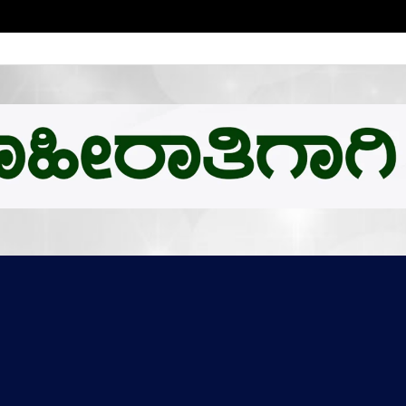
ಕ್ಕೆ ಒಲಿದ ಪದಕಗಳೆಷ್ಟು? ಪದಕ ಪಟ್ಟಿಯಲ್ಲಿ ಮೊದಲ ಸ್ಥಾನ ಯಾರಿಗೆ? ಪೂರ್