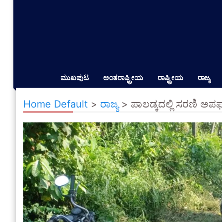
ಮುಖಪುಟ
ಅಂತರಾಷ್ಟ್ರೀಯ
ರಾಷ್ಟ್ರೀಯ
ರಾಜ್ಯ
Home Default
>
ರಾಜ್ಯ
>
ಪಾಲಡ್ಕದಲ್ಲಿ ಸರಣಿ ಅಪ