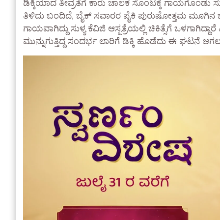
ಡಿಕ್ಕಿಯಾದ ತೀವ್ರತೆಗೆ ಕಾರು ಚಾಲಕ ಸೊಂಟಕ್ಕೆ ಗಾಯಗೊಂಡು ಸುಳ್ಯ ಸ
ತಿಳಿದು ಬಂದಿದೆ, ಬೈಕ್ ಸವಾರರ ಪೈಕಿ ಪುರುಷೋತ್ತಮ ಮೂಗಿನ ಭಾ
ಗಾಯವಾಗಿದ್ದು ಸುಳ್ಯ ಕೆವಿಜಿ ಆಸ್ಪತ್ರೆಯಲ್ಲಿ ಚಿಕಿತ್ಸೆಗೆ ಒಳಗಾಗಿದ
ಮುನ್ನುಗುತ್ತಿದ್ದ ಸಂದರ್ಭ ಲಾರಿಗೆ ಡಿಕ್ಕಿ ಹೊಡೆದು ಈ ಘಟನೆ ಆಗಲು 