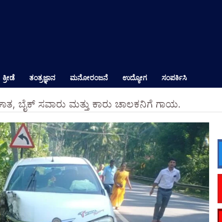
ಕ್ರೀಡೆ
ತಂತ್ರಜ್ಞಾನ
ಮನೋರಂಜನೆ
ಉದ್ಯೋಗ
ಸಂಪರ್ಕಿಸಿ
ಘಾತ, ಬೈಕ್ ಸವಾರು ಮತ್ತು ಕಾರು ಚಾಲಕನಿಗೆ ಗಾಯ.