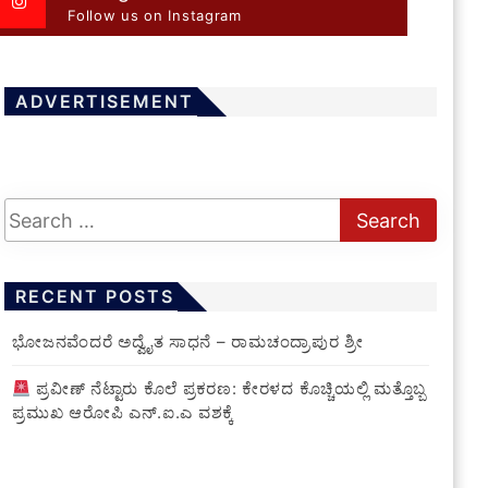
Follow us on Instagram
ADVERTISEMENT
RECENT POSTS
ಭೋಜನವೆಂದರೆ ಅದ್ವೈತ ಸಾಧನೆ – ರಾಮಚಂದ್ರಾಪುರ ಶ್ರೀ
ಪ್ರವೀಣ್ ನೆಟ್ಟಾರು ಕೊಲೆ ಪ್ರಕರಣ: ಕೇರಳದ ಕೊಚ್ಚಿಯಲ್ಲಿ ಮತ್ತೊಬ್ಬ
ಪ್ರಮುಖ ಆರೋಪಿ ಎನ್.ಐ.ಎ ವಶಕ್ಕೆ