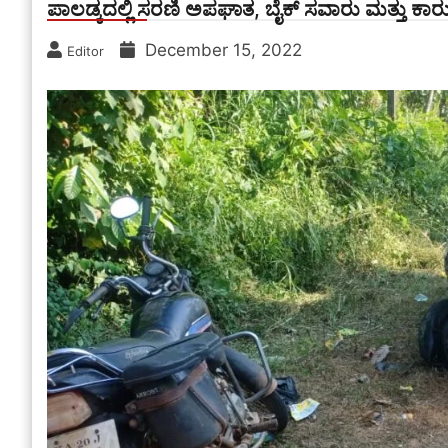
ಪಾಲಡ್ಕದಲ್ಲಿ ಸರಣಿ ಅಪಘಾತ, ಬೈಕ್ ಸವಾರು ಮತ್ತು ಕಾ
December 15, 2022
Editor