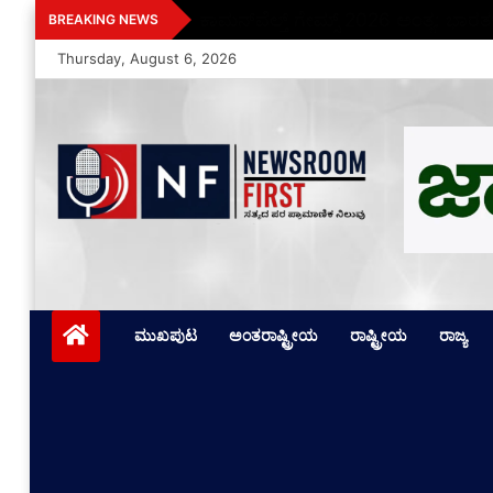
Skip
ಕಾಮನ್‌ವೆಲ್ತ್ ಗೇಮ್ಸ್ 2026 ಅಂತ್ಯ: ಭಾರತ
BREAKING NEWS
to
Thursday, August 6, 2026
content
Newsroom First
ಸತ್ಯದ ಪರ ಪ್ರಾಮಾಣಿಕ ನಿಲುವು
ಮುಖಪುಟ
ಅಂತರಾಷ್ಟ್ರೀಯ
ರಾಷ್ಟ್ರೀಯ
ರಾಜ್ಯ