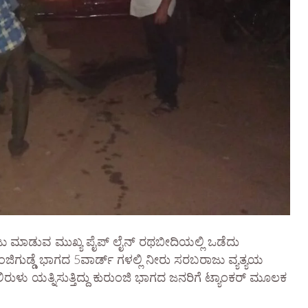
ರಾಜು ಮಾಡುವ ಮುಖ್ಯ ಪೈಪ್ ಲೈನ್ ರಥಬೀದಿಯಲ್ಲಿ ಒಡೆದು
ಂಜಿಗುಡ್ಡೆ ಭಾಗದ 5ವಾರ್ಡ್ ಗಳಲ್ಲಿ ನೀರು ಸರಬರಾಜು ವ್ಯತ್ಯಯ
ರುಳು ಯತ್ನಿಸುತ್ತಿದ್ದು ಕುರುಂಜಿ ಭಾಗದ ಜನರಿಗೆ ಟ್ಯಾಂಕರ್ ಮೂಲಕ