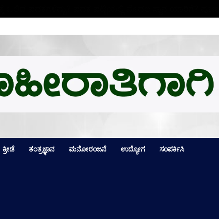
ಕ್ಕೆ ಒಲಿದ ಪದಕಗಳೆಷ್ಟು? ಪದಕ ಪಟ್ಟಿಯಲ್ಲಿ ಮೊದಲ ಸ್ಥಾನ ಯಾರಿಗೆ? ಪೂರ್
ಕ್ರೀಡೆ
ತಂತ್ರಜ್ಞಾನ
ಮನೋರಂಜನೆ
ಉದ್ಯೋಗ
ಸಂಪರ್ಕಿಸಿ