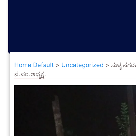
Home Default
>
Uncategorized
>
ಸುಳ್ಯ ನಗರ
ನ.ಪಂ.ಅಧ್ಯಕ್ಷ.