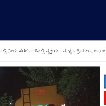
ದಲ್ಲಿ ನೀರು ಸರಬರಾಜಿನಲ್ಲಿ ವ್ಯತ್ತಯ : ಮಧ್ಯರಾತ್ರಿಯಲ್ಲೂ ಟ