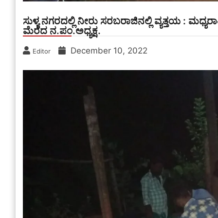
ಸುಳ್ಯ ನಗರದಲ್ಲಿ ನೀರು ಸರಬರಾಜಿನಲ್ಲಿ ವ್ಯತ್ತಯ : ಮಧ್
ಮೆರೆದ ನ.ಪಂ.ಅಧ್ಯಕ್ಷ.
December 10, 2022
Editor