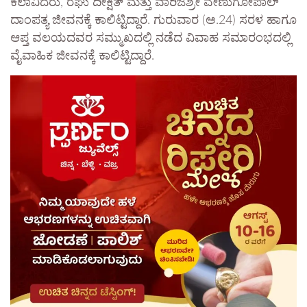
ಕಲಾವಿದರು, ರಘು ದೀಕ್ಷಿತ್ ಮತ್ತು ವಾರಿಜಶ್ರೀ ವೇಣುಗೋಪಾಲ್
ದಾಂಪತ್ಯ ಜೀವನಕ್ಕೆ ಕಾಲಿಟ್ಟಿದ್ದಾರೆ. ಗುರುವಾರ (ಅ.24) ಸರಳ ಹಾಗೂ
ಆಪ್ತ ವಲಯದವರ ಸಮ್ಮುಖದಲ್ಲಿ ನಡೆದ ವಿವಾಹ ಸಮಾರಂಭದಲ್ಲಿ
ವೈವಾಹಿಕ ಜೀವನಕ್ಕೆ ಕಾಲಿಟ್ಟಿದ್ದಾರೆ.