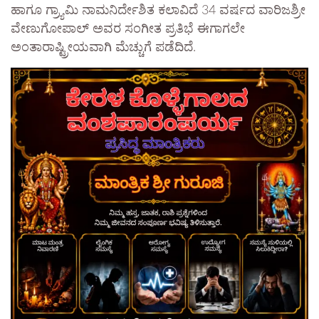
ಹಾಗೂ ಗ್ರ್ಯಾಮಿ ನಾಮನಿರ್ದೇಶಿತ ಕಲಾವಿದೆ 34 ವರ್ಷದ ವಾರಿಜಶ್ರೀ
ವೇಣುಗೋಪಾಲ್ ಅವರ ಸಂಗೀತ ಪ್ರತಿಭೆ ಈಗಾಗಲೇ
ಅಂತಾರಾಷ್ಟ್ರೀಯವಾಗಿ ಮೆಚ್ಚುಗೆ ಪಡೆದಿದೆ.