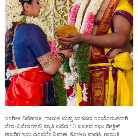
ಸಂಗೀತ ನಿರ್ದೇಶಕ, ಗಾಯಕ ಮತ್ತು ಜಾನಪದ ಸಂಯೋಜಕನಾಗಿ
ದೇಶ-ವಿದೇಶಗಳಲ್ಲಿ ಖ್ಯಾತಿ ಪಡೆದ 50 ವರ್ಷದ ರಘು ದೀಕ್ಷಿತ್
ಅವರಿಗೆ ಇದು ಎರಡನೇ ವಿವಾಹ. ಕೊಳಲು ವಾದಕಿ, ಗಾಯಕಿ