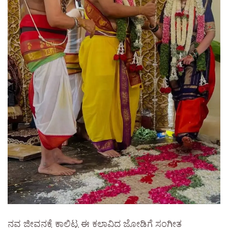
ನವ ಜೀವನಕ್ಕೆ ಕಾಲಿಟ್ಟ ಈ ಕಲಾವಿದ ಜೋಡಿಗೆ ಸಂಗೀತ