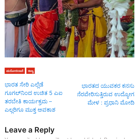
ಮನೋರಂಜನೆ
ರಾಜ್ಯ
ಭಾರತ ಸೇರಿ ಎಲ್ಲೆಡೆ
ಭಾರತದ ಯುವಕರ ಕನಸು
ಗೂಗಲ್‌ನಿಂದ ಉಚಿತ 5 ಎಐ
ನೆರವೇರಿಸುತ್ತಿರುವ ಉದ್ಯೋಗ
ತರಬೇತಿ ಕಾರ್ಯಕ್ರಮ –
ಮೇಳ : ಪ್ರಧಾನಿ ಮೋದಿ
ಎಲ್ಲರಿಗೂ ಮುಕ್ತ ಅವಕಾಶ
Leave a Reply