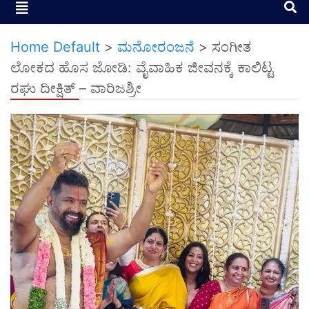
Home Default
>
ಮನೋರಂಜನೆ
>
ಸಂಗೀತ
ಲೋಕದ ಹೊಸ ಜೋಡಿ: ವೈವಾಹಿಕ ಜೀವನಕ್ಕೆ ಕಾಲಿಟ್ಟ
ರಘು ದೀಕ್ಷಿತ್ – ವಾರಿಜಶ್ರೀ