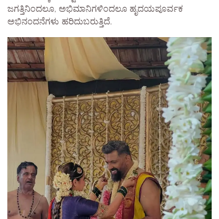
ಜಗತ್ತಿನಿಂದಲೂ, ಅಭಿಮಾನಿಗಳಿಂದಲೂ ಹೃದಯಪೂರ್ವಕ
ಅಭಿನಂದನೆಗಳು ಹರಿದುಬರುತ್ತಿದೆ.