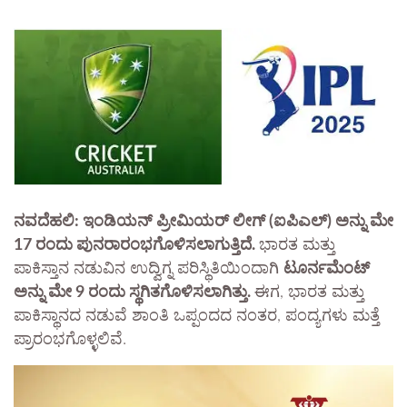
ನವದೆಹಲಿ: ಇಂಡಿಯನ್ ಪ್ರೀಮಿಯರ್ ಲೀಗ್ (ಐಪಿಎಲ್) ಅನ್ನು ಮೇ
17 ರಂದು ಪುನರಾರಂಭಗೊಳಿಸಲಾಗುತ್ತಿದೆ.
ಭಾರತ ಮತ್ತು
ಪಾಕಿಸ್ತಾನ ನಡುವಿನ ಉದ್ವಿಗ್ನ ಪರಿಸ್ಥಿತಿಯಿಂದಾಗಿ
ಟೂರ್ನಮೆಂಟ್
ಅನ್ನು ಮೇ 9 ರಂದು ಸ್ಥಗಿತಗೊಳಿಸಲಾಗಿತ್ತು.
ಈಗ, ಭಾರತ ಮತ್ತು
ಪಾಕಿಸ್ಥಾನದ ನಡುವೆ ಶಾಂತಿ ಒಪ್ಪಂದದ ನಂತರ, ಪಂದ್ಯಗಳು ಮತ್ತೆ
ಪ್ರಾರಂಭಗೊಳ್ಳಲಿವೆ.