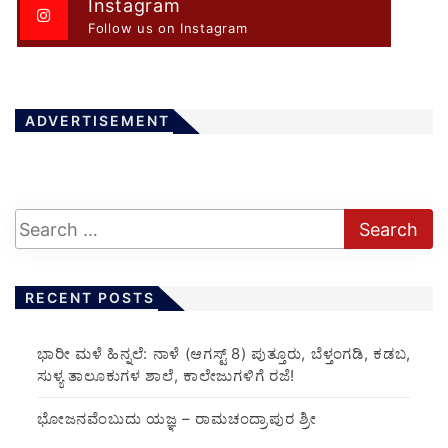
Instagram
Follow us on Instagram
ADVERTISEMENT
RECENT POSTS
​ಭಾರೀ ಮಳೆ ಹಿನ್ನಲೆ: ನಾಳೆ (ಆಗಸ್ಟ್ 8) ಪುತ್ತೂರು, ಬೆಳ್ತಂಗಡಿ, ಕಡಬ,
ಸುಳ್ಯ ತಾಲೂಕುಗಳ ಶಾಲೆ, ಕಾಲೇಜುಗಳಿಗೆ ರಜೆ!
ಭೋಜನವೆಂಬುದು ಯಜ್ಞ – ರಾಮಚಂದ್ರಾಪುರ ಶ್ರೀ