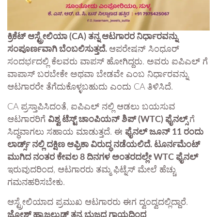
ಕ್ರಿಕೆಟ್ ಆಸ್ಟ್ರೇಲಿಯಾ (CA) ತನ್ನ ಆಟಗಾರರ ನಿರ್ಧಾರವನ್ನು
ಸಂಪೂರ್ಣವಾಗಿ ಬೆಂಬಲಿಸುತ್ತದೆ.
ಆಪರೇಷನ್ ಸಿಂಧೂರ್
ಸಂದರ್ಭದಲ್ಲಿ ಕೆಲವರು ವಾಪಸ್ ಹೋಗಿದ್ದರು. ಅವರು ಐಪಿಎಲ್ ಗೆ
ವಾಪಾಸ್ ಬರಬೇಕೇ ಅಥವಾ ಬೇಡವೇ ಎಂಬ ನಿರ್ಧಾರವನ್ನು
ಆಟಗಾರರೇ ತೆಗೆದುಕೊಳ್ಳಬಹುದು ಎಂದು CA ತಿಳಿಸಿದೆ.
CA ಪ್ರಸ್ತಾಪಿಸಿದಂತೆ, ಐಪಿಎಲ್ ನಲ್ಲಿ ಆಡಲು ಬಯಸುವ
ಆಟಗಾರರಿಗೆ
ವಿಶ್ವ ಟೆಸ್ಟ್ ಚಾಂಪಿಯನ್ ಶಿಪ್ (WTC) ಫೈನಲ್ಸ್
ಗೆ
ಸಿದ್ಧವಾಗಲು ಸಹಾಯ ಮಾಡುತ್ತದೆ. ಈ
ಫೈನಲ್ ಜೂನ್ 11 ರಂದು
ಲಾರ್ಡ್ಸ್ ನಲ್ಲಿ ದಕ್ಷಿಣ ಆಫ್ರಿಕಾ ವಿರುದ್ಧ ನಡೆಯಲಿದೆ. ಟೂರ್ನಮೆಂಟ್
ಮುಗಿದ ನಂತರ ಕೇವಲ 8 ದಿನಗಳ ಅಂತರದಲ್ಲೇ WTC ಫೈನಲ್
ಇರುವುದರಿಂದ, ಆಟಗಾರರು ತಮ್ಮ ಫಿಟ್ನೆಸ್ ಮೇಲೆ ಹೆಚ್ಚು
ಗಮನಹರಿಸಬೇಕು.
ಆಸ್ಟ್ರೇಲಿಯಾದ ಪ್ರಮುಖ ಆಟಗಾರರು ಈಗ ದ್ವಂದ್ವದಲ್ಲಿದ್ದಾರೆ.
ಜೋಶ್ ಹ್ಯಾಜಲ್ವುಡ್ ತನ್ನ ಭುಜದ ಗಾಯದಿಂದ