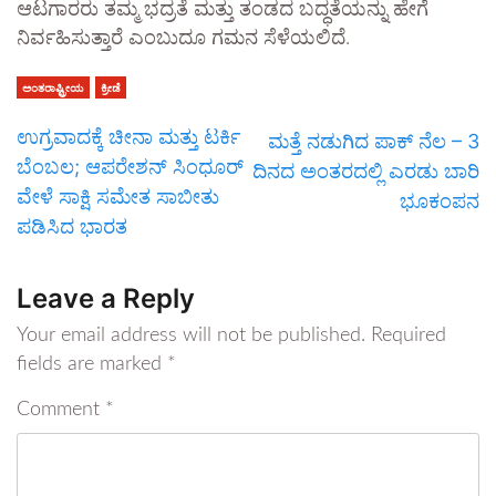
ಆಟಗಾರರು ತಮ್ಮ ಭದ್ರತೆ ಮತ್ತು ತಂಡದ ಬದ್ಧತೆಯನ್ನು ಹೇಗೆ
ನಿರ್ವಹಿಸುತ್ತಾರೆ ಎಂಬುದೂ ಗಮನ ಸೆಳೆಯಲಿದೆ.
ಅಂತರಾಷ್ಟ್ರೀಯ
ಕ್ರೀಡೆ
ಉಗ್ರವಾದಕ್ಕೆ ಚೀನಾ ಮತ್ತು ಟರ್ಕಿ
ಮತ್ತೆ ನಡುಗಿದ ಪಾಕ್ ನೆಲ – 3
ಬೆಂಬಲ; ಆಪರೇಶನ್ ಸಿಂಧೂರ್
ದಿನದ ಅಂತರದಲ್ಲಿ ಎರಡು ಬಾರಿ
ವೇಳೆ ಸಾಕ್ಷಿ ಸಮೇತ ಸಾಬೀತು
ಭೂಕಂಪನ
ಪಡಿಸಿದ ಭಾರತ
Leave a Reply
Your email address will not be published.
Required
fields are marked
*
Comment
*