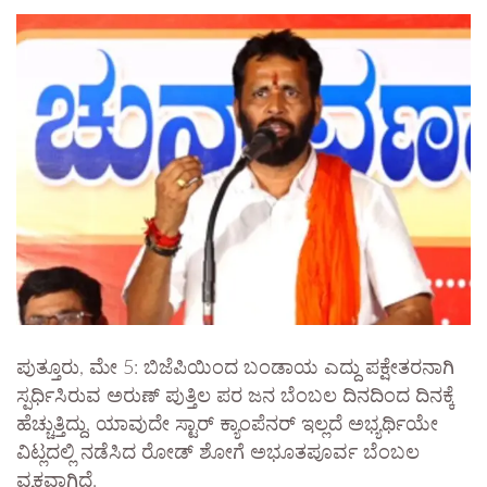
ಪುತ್ತೂರು, ಮೇ 5: ಬಿಜೆಪಿಯಿಂದ ಬಂಡಾಯ ಎದ್ದು ಪಕ್ಷೇತರನಾಗಿ
ಸ್ಪರ್ಧಿಸಿರುವ ಅರುಣ್ ಪುತ್ತಿಲ ಪರ ಜನ ಬೆಂಬಲ ದಿನದಿಂದ ದಿನಕ್ಕೆ
ಹೆಚ್ಚುತ್ತಿದ್ದು, ಯಾವುದೇ ಸ್ಟಾರ್ ಕ್ಯಾಂಪೆನರ್ ಇಲ್ಲದೆ ಅಭ್ಯರ್ಥಿಯೇ
ವಿಟ್ಲದಲ್ಲಿ ನಡೆಸಿದ ರೋಡ್ ಶೋಗೆ ಅಭೂತಪೂರ್ವ ಬೆಂಬಲ
ವ್ಯಕ್ತವಾಗಿದೆ.