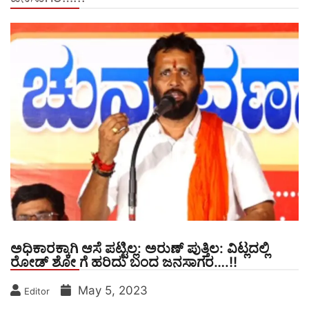
ಅಧಿಕಾರಕ್ಕಾಗಿ ಆಸೆ ಪಟ್ಟಿಲ್ಲ: ಅರುಣ್ ಪುತ್ತಿಲ: ವಿಟ್ಲದಲ್ಲಿ
ರೋಡ್ ಶೋ ಗೆ ಹರಿದು ಬಂದ ಜನಸಾಗರ….!!
May 5, 2023
Editor