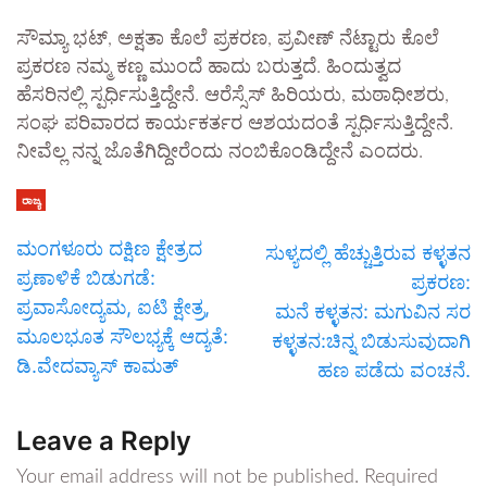
ಸೌಮ್ಯಾ ಭಟ್, ಅಕ್ಷತಾ ಕೊಲೆ ಪ್ರಕರಣ, ಪ್ರವೀಣ್ ನೆಟ್ಟಾರು ಕೊಲೆ
ಪ್ರಕರಣ ನಮ್ಮ ಕಣ್ಣ ಮುಂದೆ ಹಾದು ಬರುತ್ತದೆ. ಹಿಂದುತ್ವದ
ಹೆಸರಿನಲ್ಲಿ ಸ್ಪರ್ಧಿಸುತ್ತಿದ್ದೇನೆ. ಆರೆಸ್ಸೆಸ್ ಹಿರಿಯರು, ಮಠಾಧೀಶರು,
ಸಂಘ ಪರಿವಾರದ ಕಾರ್ಯಕರ್ತರ ಆಶಯದಂತೆ ಸ್ಪರ್ಧಿಸುತ್ತಿದ್ದೇನೆ.
ನೀವೆಲ್ಲ ನನ್ನ ಜೊತೆಗಿದ್ದೀರೆಂದು ನಂಬಿಕೊಂಡಿದ್ದೇನೆ ಎಂದರು.
ರಾಜ್ಯ
ಮಂಗಳೂರು ದಕ್ಷಿಣ ಕ್ಷೇತ್ರದ
ಸುಳ್ಯದಲ್ಲಿ ಹೆಚ್ಚುತ್ತಿರುವ ಕಳ್ಳತನ
ಪ್ರಣಾಳಿಕೆ ಬಿಡುಗಡೆ:
ಪ್ರಕರಣ:
ಪ್ರವಾಸೋದ್ಯಮ, ಐಟಿ ಕ್ಷೇತ್ರ,
ಮನೆ ಕಳ್ಳತನ: ಮಗುವಿನ ಸರ
ಮೂಲಭೂತ ಸೌಲಭ್ಯಕ್ಕೆ ಆದ್ಯತೆ:
ಕಳ್ಳತನ:ಚಿನ್ನ ಬಿಡುಸುವುದಾಗಿ
ಡಿ.ವೇದವ್ಯಾಸ್ ಕಾಮತ್
ಹಣ ಪಡೆದು ವಂಚನೆ.
Leave a Reply
Your email address will not be published.
Required