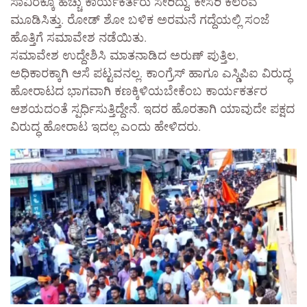
ಸಾವಿರಕ್ಕೂ ಹೆಚ್ಚು ಕಾರ್ಯಕರ್ತರು ಸೇರಿದ್ದು, ಕೇಸರಿ ಕಲರವ
ಮೂಡಿಸಿತ್ತು. ರೋಡ್ ಶೋ ಬಳಿಕ ಅರಮನೆ ಗದ್ದೆಯಲ್ಲಿ ಸಂಜೆ
ಹೊತ್ತಿಗೆ ಸಮಾವೇಶ ನಡೆಯಿತು.
ಸಮಾವೇಶ ಉದ್ದೇಶಿಸಿ ಮಾತನಾಡಿದ ಅರುಣ್ ಪುತ್ತಿಲ,
ಅಧಿಕಾರಕ್ಕಾಗಿ ಆಸೆ ಪಟ್ಟವನಲ್ಲ. ಕಾಂಗ್ರೆಸ್ ಹಾಗೂ ಎಸ್ಡಿಪಿಐ ವಿರುದ್ಧ
ಹೋರಾಟದ ಭಾಗವಾಗಿ ಕಣಕ್ಕಿಳಿಯಬೇಕೆಂಬ ಕಾರ್ಯಕರ್ತರ
ಆಶಯದಂತೆ ಸ್ಪರ್ಧಿಸುತ್ತಿದ್ದೇನೆ. ಇದರ ಹೊರತಾಗಿ ಯಾವುದೇ ಪಕ್ಷದ
ವಿರುದ್ಧ ಹೋರಾಟ ಇದಲ್ಲ ಎಂದು ಹೇಳಿದರು.