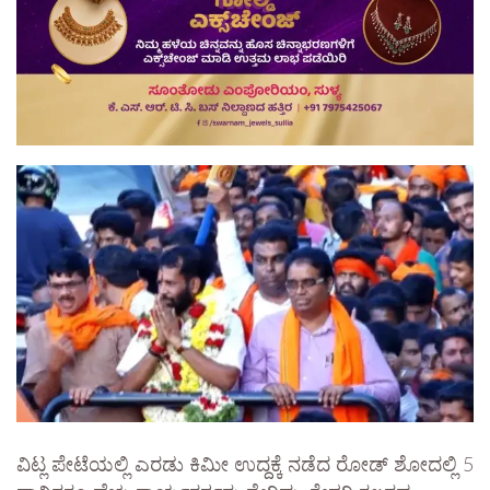
ವಿಟ್ಲ ಪೇಟೆಯಲ್ಲಿ ಎರಡು ಕಿಮೀ ಉದ್ದಕ್ಕೆ ನಡೆದ ರೋಡ್ ಶೋದಲ್ಲಿ 5